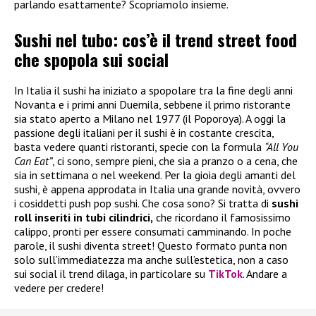
parlando esattamente? Scopriamolo insieme.
Sushi nel tubo: cos’è il trend street food
che spopola sui social
In Italia il sushi ha iniziato a spopolare tra la fine degli anni
Novanta e i primi anni Duemila, sebbene il primo ristorante
sia stato aperto a Milano nel 1977 (il Poporoya). A oggi la
passione degli italiani per il sushi è in costante crescita,
basta vedere quanti ristoranti, specie con la formula
“All You
Can Eat”
, ci sono, sempre pieni, che sia a pranzo o a cena, che
sia in settimana o nel weekend. Per la gioia degli amanti del
sushi, è appena approdata in Italia una grande novità, ovvero
i cosiddetti push pop sushi. Che cosa sono? Si tratta di
sushi
roll inseriti in tubi cilindrici,
che ricordano il famosissimo
calippo, pronti per essere consumati camminando. In poche
parole, il sushi diventa street! Questo formato punta non
solo sull’immediatezza ma anche sull’estetica, non a caso
sui social il trend dilaga, in particolare su
TikTok
. Andare a
vedere per credere!