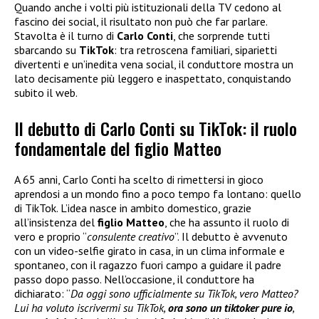
Quando anche i volti più istituzionali della TV cedono al
fascino dei social, il risultato non può che far parlare.
Stavolta è il turno di
Carlo Conti
, che sorprende tutti
sbarcando su
TikTok
: tra retroscena familiari, siparietti
divertenti e un’inedita vena social, il conduttore mostra un
lato decisamente più leggero e inaspettato, conquistando
subito il web.
Il debutto di Carlo Conti su TikTok: il ruolo
fondamentale del figlio Matteo
A 65 anni, Carlo Conti ha scelto di rimettersi in gioco
aprendosi a un mondo fino a poco tempo fa lontano: quello
di TikTok. L’idea nasce in ambito domestico, grazie
all’insistenza del
figlio Matteo
, che ha assunto il ruolo di
vero e proprio “
consulente creativo
”. Il debutto è avvenuto
con un video-selfie girato in casa, in un clima informale e
spontaneo, con il ragazzo fuori campo a guidare il padre
passo dopo passo. Nell’occasione, il conduttore ha
dichiarato: “
Da oggi sono ufficialmente su TikTok, vero Matteo?
Lui ha voluto iscrivermi su TikTok,
ora sono un tiktoker pure io
,