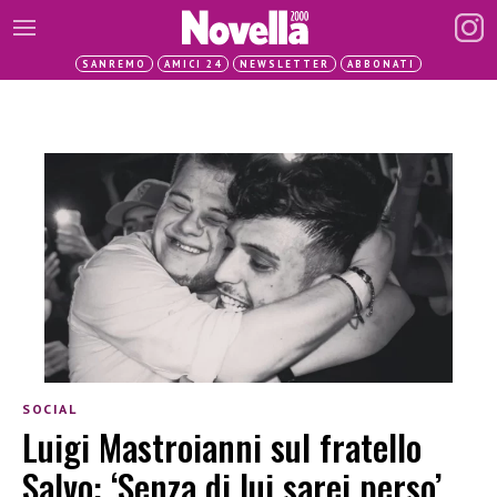
SANREMO
AMICI 24
NEWSLETTER
ABBONATI
SOCIAL
Luigi Mastroianni sul fratello
Salvo: ‘Senza di lui sarei perso’