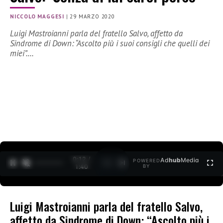
NICCOLO MAGGESI
|
29 MARZO 2020
Luigi Mastroianni parla del fratello Salvo, affetto da
Sindrome di Down: “Ascolto più i suoi consigli che quelli dei
miei”.…
0:14 /
Ad
hub
Media
POWERED
1
/
2
1:40
BY
Luigi Mastroianni parla del fratello Salvo,
affetto da Sindrome di Down: “Ascolto più i