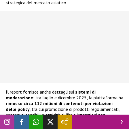
strategica del mercato asiatico.
Il report fornisce anche dettagli sui
sistemi di
moderazione
: tra luglio e dicembre 2025, la piattaforma ha
rimosso circa 112 milioni di contenuti per violazioni
delle policy
, tra cui promozione di prodotti regolamentati,
contenuti sensibili o attività di like e interazioni non
autentiche. La maggior parte dei contenuti problematici
(93,8%) è stata intercettata automaticamente dai sistemi