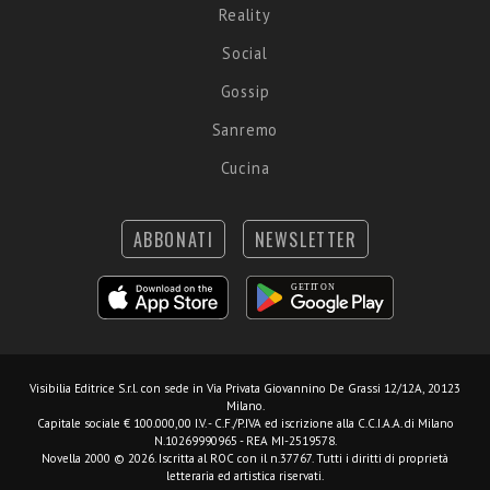
Reality
Social
Gossip
Sanremo
Cucina
ABBONATI
NEWSLETTER
Visibilia Editrice S.r.l.
con sede in Via Privata Giovannino De Grassi 12/12A, 20123
Milano.
Capitale sociale € 100.000,00 I.V. - C.F./P.IVA ed iscrizione alla C.C.I.A.A. di Milano
N.10269990965 - REA MI-2519578.
Novella 2000 © 2026. Iscritta al ROC con il n.37767. Tutti i diritti di proprietà
letteraria ed artistica riservati.