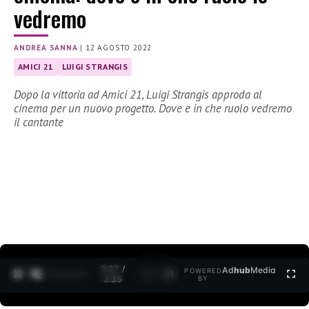
vedremo
ANDREA SANNA
|
12 AGOSTO 2022
AMICI 21
LUIGI STRANGIS
Dopo la vittoria ad Amici 21, Luigi Strangis approda al
cinema per un nuovo progetto. Dove e in che ruolo vedremo
il cantante
0:27 /
Ad
hub
Media
POWERED
1
/
2
3:35
BY