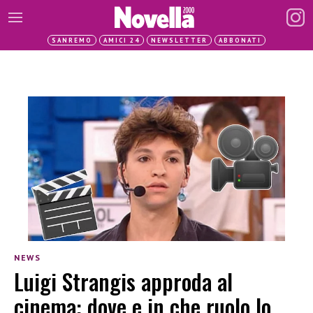
SANREMO
AMICI 24
NEWSLETTER
ABBONATI
NEWS
Luigi Strangis approda al
cinema: dove e in che ruolo lo