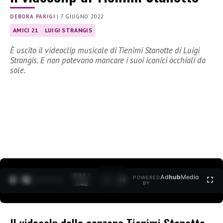
DEBORA PARIGI
|
7 GIUGNO 2022
AMICI 21
LUIGI STRANGIS
È uscito il videoclip musicale di Tienimi Stanotte di Luigi
Strangis. E non potevano mancare i suoi iconici occhiali da
sole.
0:26 /
Ad
hub
Media
POWERED
1
/
2
1:40
BY