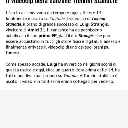
Il videoclp della canzone Tienimi Stanotte
I fan lo attendevano da tempo e oggi, alle ore 14,
finalmente è uscito su
Youtube
il videoclip di
Tienimi
Stanotte
, il brano di grande successo di
Luigi Strangis
,
vincitore di
Amici 21
. Il cantante ha da pochissimo
pubblicato il suo
primo EP
, dal titolo
Strangis
, che può
essere acquistato in tutti gli store fisici e digitali. E adesso è
finalmente arrivato il videoclip di uno dei suoi brani più
famosi.
Come spesso accade,
Luigi
ha avvertito nei giorni scorsi di
questa uscita e oggi, circa un quarto d’ora prima delle 14, ha
fatto una live chat proprio su
Youtube
. All’orario stabilito è
uscito il video e in tantissimi erano collegati per vederlo.