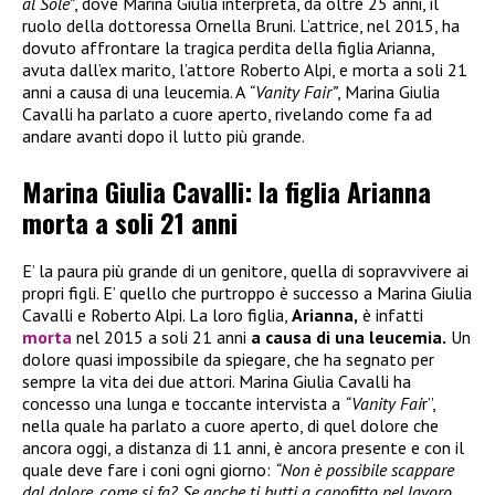
al Sole”
, dove Marina Giulia interpreta, da oltre 25 anni, il
ruolo della dottoressa Ornella Bruni. L’attrice, nel 2015, ha
dovuto affrontare la tragica perdita della figlia Arianna,
avuta dall’ex marito, l’attore Roberto Alpi, e morta a soli 21
anni a causa di una leucemia. A
“Vanity Fair”
, Marina Giulia
Cavalli ha parlato a cuore aperto, rivelando come fa ad
andare avanti dopo il lutto più grande.
Marina Giulia Cavalli: la figlia Arianna
morta a soli 21 anni
E’ la paura più grande di un genitore, quella di sopravvivere ai
propri figli. E’ quello che purtroppo è successo a Marina Giulia
Cavalli e Roberto Alpi. La loro figlia,
Arianna,
è infatti
morta
nel 2015 a soli 21 anni
a causa di una leucemia.
Un
dolore quasi impossibile da spiegare, che ha segnato per
sempre la vita dei due attori. Marina Giulia Cavalli ha
concesso una lunga e toccante intervista a
“Vanity Fai
r”,
nella quale ha parlato a cuore aperto, di quel dolore che
ancora oggi, a distanza di 11 anni, è ancora presente e con il
quale deve fare i coni ogni giorno:
“Non è possibile scappare
dal dolore, come si fa? Se anche ti butti a capofitto nel lavoro,