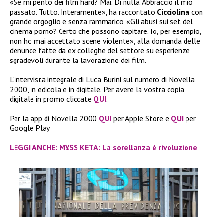
«Se mi pento dei film hard? Mai. Di nulla. Abbraccio il mio
passato. Tutto. Interamente», ha raccontato
Cicciolina
con
grande orgoglio e senza rammarico. «Gli abusi sui set del
cinema porno? Certo che possono capitare. Io, per esempio,
non ho mai accettato scene violente», alla domanda delle
denunce fatte da ex colleghe del settore su esperienze
sgradevoli durante la lavorazione dei film.
L’intervista integrale di Luca Burini sul numero di Novella
2000, in edicola e in digitale. Per avere la vostra copia
digitale in promo cliccate
QUI
.
Per la app di Novella 2000
QUI
per Apple Store e
QUI
per
Google Play
LEGGI ANCHE: M¥SS KETA: La sorellanza è rivoluzione