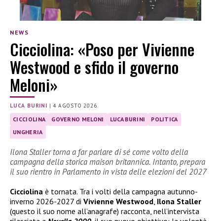
NEWS
Cicciolina: «Poso per Vivienne
Westwood e sfido il governo
Meloni»
LUCA BURINI
|
4 AGOSTO 2026
CICCIOLINA
GOVERNO MELONI
LUCA BURINI
POLITICA
UNGHERIA
Ilona Staller torna a far parlare di sé come volto della
campagna della storica maison britannica. Intanto, prepara
il suo rientro in Parlamento in vista delle elezioni del 2027
Cicciolina
è tornata. Tra i volti della campagna autunno-
inverno 2026-2027 di
Vivienne Westwood
,
Ilona Staller
(questo il suo nome all’anagrafe) racconta, nell’intervista
rilasciata a
Novella 2000
, il suo nuovo obiettivo: la volontà