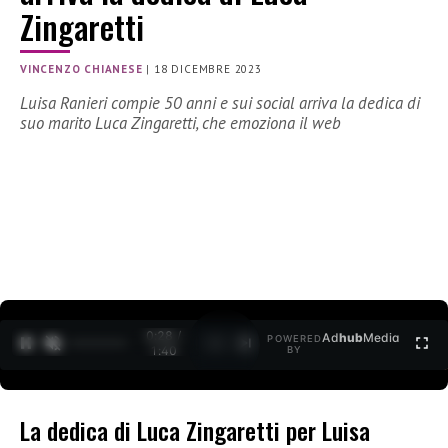
Zingaretti
VINCENZO CHIANESE
|
18 DICEMBRE 2023
Luisa Ranieri compie 50 anni e sui social arriva la dedica di
suo marito Luca Zingaretti, che emoziona il web
0:29 /
Ad
hub
Media
POWERED
1
/
2
1:40
BY
La dedica di Luca Zingaretti per Luisa