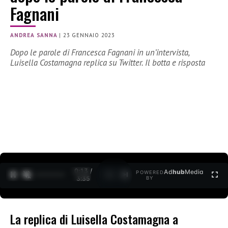
Fagnani
ANDREA SANNA
|
23 GENNAIO 2023
Dopo le parole di Francesca Fagnani in un’intervista,
Luisella Costamagna replica su Twitter. Il botta e risposta
0:14 /
Ad
hub
Media
POWERED
1
/
2
3:35
BY
La replica di Luisella Costamagna a