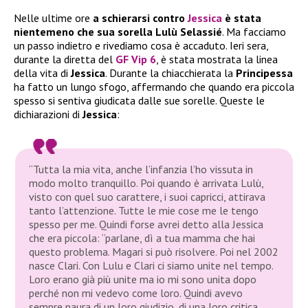
Nelle ultime ore
a schierarsi contro
Jessica
è stata
nientemeno che sua sorella Lulù Selassié
. Ma facciamo
un passo indietro e rivediamo cosa è accaduto. Ieri sera,
durante la diretta del
GF Vip 6
, è stata mostrata la linea
della vita di
Jessica
. Durante la chiacchierata la
Principessa
ha fatto un lungo sfogo, affermando che quando era piccola
spesso si sentiva giudicata dalle sue sorelle. Queste le
dichiarazioni di
Jessica
:
“Tutta la mia vita, anche l’infanzia l’ho vissuta in
modo molto tranquillo. Poi quando è arrivata Lulù,
visto con quel suo carattere, i suoi capricci, attirava
tanto l’attenzione. Tutte le mie cose me le tengo
spesso per me. Quindi forse avrei detto alla Jessica
che era piccola: “parlane, dì a tua mamma che hai
questo problema. Magari si può risolvere. Poi nel 2002
nasce Clari. Con Lulu e Clari ci siamo unite nel tempo.
Loro erano già più unite ma io mi sono unita dopo
perché non mi vedevo come loro. Quindi avevo
sempre paura di un loro giudizio, di una loro critica.