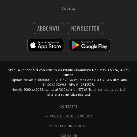
Cucina
ABBONATI
NEWSLETTER
Visibilia Editrice S.r.l.
con sede in Via Privata Giovannino De Grassi 12/12A, 20123
Milano.
Capitale sociale € 100.000,00 I.V. - C.F./P.IVA ed iscrizione alla C.C.I.A.A. di Milano
N.10269990965 - REA MI-2519578.
Novella 2000 © 2026. Iscritta al ROC con il n.37767. Tutti i diritti di proprietà
letteraria ed artistica riservati.
CONTATTI
PRIVACY E COOKIES POLICY
IMPOSTAZIONI COOKIE
TORNA SU