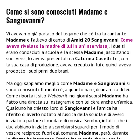
Come si sono conosciuti Madame e
Sangiovanni?
Vi avevamo già parlato del legame che c’è tra la cantante
Madame
e l’allievo di canto di
Amici 20
Sangiovanni
.
Come
aveva rivelato la madre di lui in un’intervista
j, i due si
erano conosciuti a scuola e la stessa
Madame
, ascoltando i
suoi versi, lo aveva presentato a
Caterina Caselli
. Lei, con
la sua casa di produzione, aveva creduto in lui e quindi aveva
prodotto i suoi primi due brani.
Ma oggi sappiamo meglio come
Madame e Sangiovanni
si
sono conosciuti. Il merito è, a quanto pare, di un’amica di lei.
Come riporta il sito
Webboh.it
, nei giorni scorsi
Madame
ha
fatto una diretta su Instagram e con lei c’era anche un’amica.
Qualcuno ha chiesto loro di
Sangiovanni
e l’amica ha
riferito di averlo notato all’uscita della scuola e di averci
iniziato a parlare di moda e di musica. Sembra, infatti, che i
due abbiano iniziato a scambiarsi sguardi per il modo di
vestire reciproco fuori dal comune.
Madame
, però, durante