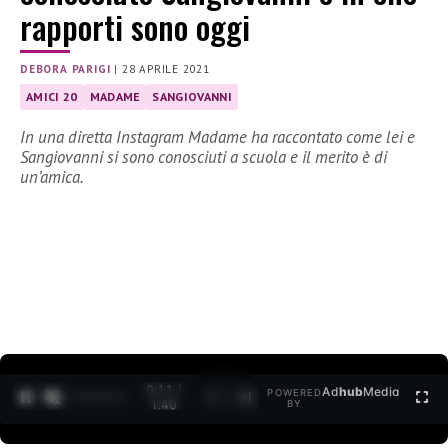
rapporti sono oggi
DEBORA PARIGI
|
28 APRILE 2021
AMICI 20
MADAME
SANGIOVANNI
In una diretta Instagram Madame ha raccontato come lei e
Sangiovanni si sono conosciuti a scuola e il merito è di
un’amica.
0:12 /
Ad
hub
Media
POWERED
1
/
2
1:40
BY