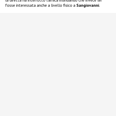
la diretta ha interrotto l’amica insinuando che invece lei
fosse interessata anche a livello fisico a
Sangiovanni
.