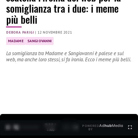
somiglianza tra i due: i meme
più belli
DEBORA PARIGI
|
12 NOVEMBRE 2021
MADAME
SANGIOVANNI
La somiglianza tra Madame e Sangiovanni è palese e sul
web, ma anche loro stessi, si fa ironia. Ecco i meme più belli.
0:12 /
Ad
hub
Media
POWERED
1
/
2
1:40
BY