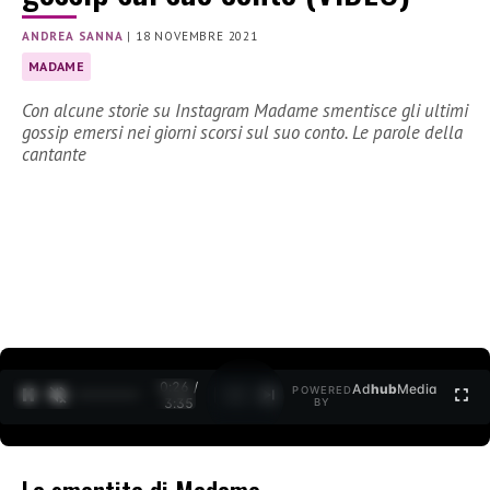
ANDREA SANNA
|
18 NOVEMBRE 2021
MADAME
Con alcune storie su Instagram Madame smentisce gli ultimi
gossip emersi nei giorni scorsi sul suo conto. Le parole della
cantante
0:27 /
Ad
hub
Media
POWERED
1
/
2
3:35
BY