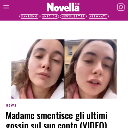
SANREMO
AMICI 24
NEWSLETTER
ABBONATI
NEWS
Madame smentisce gli ultimi
gossip sul suo conto (VIDEO)