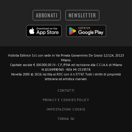
ABBONATI
NEWSLETTER
Visibilia Editrice S.r.l.
con sede in Via Privata Giovannino De Grassi 12/12A, 20123
Milano.
Capitale sociale € 100.000,00 I.V. - C.F./P.IVA ed iscrizione alla C.C.I.A.A. di Milano
N.10269990965 - REA MI-2519578.
Novella 2000 © 2026. Iscritta al ROC con il n.37767. Tutti i diritti di proprietà
letteraria ed artistica riservati.
CONTATTI
PRIVACY E COOKIES POLICY
IMPOSTAZIONI COOKIE
TORNA SU