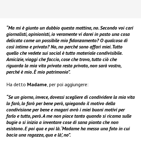
“Ma mi è giunto un dubbio questa mattina, no. Secondo voi cari
giornalisti, opinionisti, io veramente vi darei in pasto una cosa
delicata come un possibile mio fidanzamento? O qualcosa di
così intimo e privato? No, no perché sono affari miei. Tutto
quello che vedete sui social è tutto materiale condivisibile.
Amicizie, viaggi che faccio, cose che trovo, tutto ciò che
riguarda la mia vita privata resta privato, non sarà vostro,
perché è mio. È mio patrimonio”.
Ha detto
Madame
, per poi aggiungere:
“Se un giorno, invece, dovessi scegliere di condividere la mia vita
lo farò, lo farò per bene però, spiegando il motivo della
condivisione per bene e magari avrò i miei buoni motivi per
farlo e tutto, però. A me non piace tanto quando si ricama sulle
bugie o si inizia a inventare cose di sana pianta che non
esistono. E poi qua e poi là. ‘Madame ha messo una foto in cui
bacia una ragazza, qua e là’, no”.