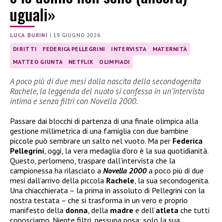
uguali»
LUCA BURINI
|
19 GIUGNO 2026
DIRITTI
FEDERICA PELLEGRINI
INTERVISTA
MATERNITÀ
MATTEO GIUNTA
NETFLIX
OLIMPIADI
A poco più di due mesi dalla nascita della secondogenita
Rachele, la leggenda del nuoto si confessa in un’intervista
intima e senza filtri con Novella 2000.
Passare dai blocchi di partenza di una finale olimpica alla
gestione millimetrica di una famiglia con due bambine
piccole può sembrare un salto nel vuoto. Ma per
Federica
Pellegrini
, oggi, la vera medaglia d’oro è la sua quotidianità.
Questo, perlomeno, traspare dall’intervista che la
campionessa ha rilasciato a
Novella 2000
a poco più di due
mesi dall’arrivo della piccola
Rachele
, la sua secondogenita.
Una chiacchierata – la prima in assoluto di Pellegrini con la
nostra testata – che si trasforma in un vero e proprio
manifesto della
donna
, della
madre
e dell’
atleta
che tutti
conosciamo. Niente filtri, nessuna posa: solo la sua