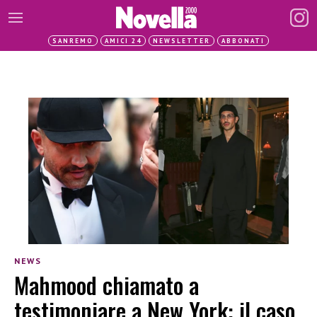
SANREMO
AMICI 24
NEWSLETTER
ABBONATI
NEWS
Mahmood chiamato a
testimoniare a New York: il caso