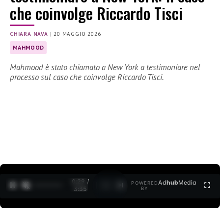
che coinvolge Riccardo Tisci
CHIARA NAVA
|
20 MAGGIO 2026
MAHMOOD
Mahmood è stato chiamato a New York a testimoniare nel
processo sul caso che coinvolge Riccardo Tisci.
0:30 /
Ad
hub
Media
POWERED
1
/
2
3:35
BY