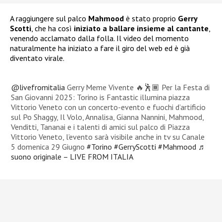
A raggiungere sul palco
Mahmood
è stato proprio
Gerry
Scotti
, che ha così
iniziato a ballare insieme al cantante
,
venendo acclamato dalla folla. Il video del momento
naturalmente ha iniziato a fare il giro del web ed è già
diventato virale.
@livefromitalia
Gerry Meme Vivente 🔥🕺🏾 Per la Festa di
San Giovanni 2025: Torino is Fantastic illumina piazza
Vittorio Veneto con un concerto-evento e fuochi d’artificio
sul Po Shaggy, Il Volo, Annalisa, Gianna Nannini, Mahmood,
Venditti, Tananai e i talenti di amici sul palco di Piazza
Vittorio Veneto, l’evento sarà visibile anche in tv su Canale
5 domenica 29 Giugno
#Torino
#GerryScotti
#Mahmood
♬
suono originale – LIVE FROM ITALIA