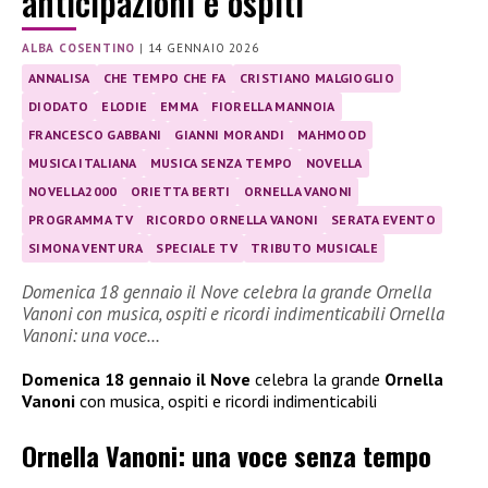
anticipazioni e ospiti
ALBA COSENTINO
|
14 GENNAIO 2026
ANNALISA
CHE TEMPO CHE FA
CRISTIANO MALGIOGLIO
DIODATO
ELODIE
EMMA
FIORELLA MANNOIA
FRANCESCO GABBANI
GIANNI MORANDI
MAHMOOD
MUSICA ITALIANA
MUSICA SENZA TEMPO
NOVELLA
NOVELLA2000
ORIETTA BERTI
ORNELLA VANONI
PROGRAMMA TV
RICORDO ORNELLA VANONI
SERATA EVENTO
SIMONA VENTURA
SPECIALE TV
TRIBUTO MUSICALE
Domenica 18 gennaio il Nove celebra la grande Ornella
Vanoni con musica, ospiti e ricordi indimenticabili Ornella
Vanoni: una voce…
Domenica 18 gennaio il Nove
celebra la grande
Ornella
Vanoni
con musica, ospiti e ricordi indimenticabili
Ornella Vanoni: una voce senza tempo