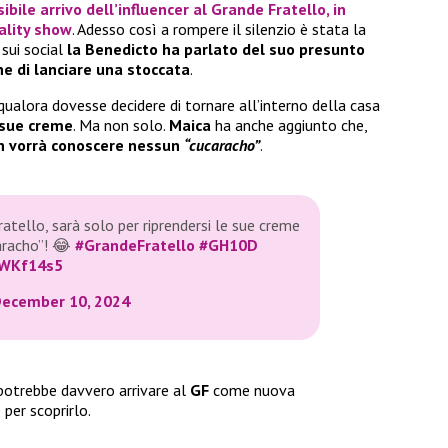
ibile arrivo dell’influencer al Grande Fratello, in
ality show
. Adesso così a rompere il silenzio è stata la
 sui social
la Benedicto ha parlato del suo presunto
ne di lanciare una stoccata
.
qualora dovesse decidere di tornare all’interno della casa
e sue creme
. Ma non solo.
Maica
ha anche aggiunto che,
n vorrà conoscere nessun
“cucaracho”
.
atello, sarà solo per riprendersi le sue creme
aracho”! 😂
#GrandeFratello
#GH10D
UWKf14s5
ecember 10, 2024
potrebbe davvero arrivare al
GF
come nuova
per scoprirlo.