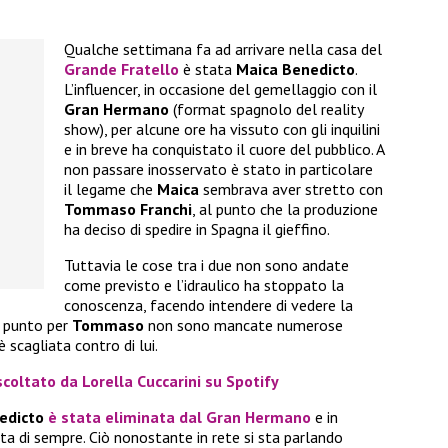
Qualche settimana fa ad arrivare nella casa del
Grande Fratello
è stata
Maica Benedicto
.
L’influencer, in occasione del gemellaggio con il
Gran Hermano
(format spagnolo del reality
show), per alcune ore ha vissuto con gli inquilini
e in breve ha conquistato il cuore del pubblico. A
non passare inosservato è stato in particolare
il legame che
Maica
sembrava aver stretto con
Tommaso Franchi
, al punto che la produzione
ha deciso di spedire in Spagna il gieffino.
Tuttavia le cose tra i due non sono andate
come previsto e l’idraulico ha stoppato la
conoscenza, facendo intendere di vedere la
l punto per
Tommaso
non sono mancate numerose
è scagliata contro di lui.
scoltato da Lorella Cuccarini su Spotify
edicto
è stata eliminata dal
Gran Hermano
e in
ita di sempre. Ciò nonostante in rete si sta parlando