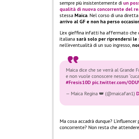
sempre più insistentemente di
un poss
qualità di nuova concorrente del re
stessa
Maica
. Nel corso di una diretta
arrivo al GF e non ha perso occasio
L’ex gieffina infatti ha affermato che 
italiana
sarà solo per riprendersi l
nell’eventualità di un suo ingresso,
no
Maica dice che se verrà al Grande Fr
e non vuole conoscere nessun “cuc
#Fresis10D
pic.twitter.com/OD
— Maica Regina 👑 (@maicafan1)
D
Ma cosa accadrà dunque? L’influencer 
concorrente? Non resta che attendere 