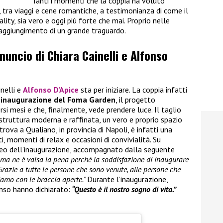
Tanti i momenti che la coppia ha voluto
i, tra viaggi e cene romantiche, a testimonianza di come il
ality, sia vero e oggi più forte che mai. Proprio nelle
raggiungimento di un grande traguardo.
nnuncio di Chiara Cainelli e Alfonso
inelli e
Alfonso D’Apice
sta per iniziare. La coppia infatti
’inaugurazione del Foma Garden
, il progetto
rsi mesi e che, finalmente, vede prendere luce. Il taglio
 struttura moderna e raffinata, un vero e proprio spazio
trova a Qualiano, in provincia di Napoli, è infatti una
, momenti di relax e occasioni di convivialità. Su
ideo dell’inaugurazione, accompagnato dalla seguente
i ma ne è valsa la pena perché la soddisfazione di inaugurare
Grazie a tutte le persone che sono venute, alle persone che
iamo con le braccia aperte.”
Durante l’inaugurazione,
nso hanno dichiarato:
“Questo è il nostro sogno di vita.”