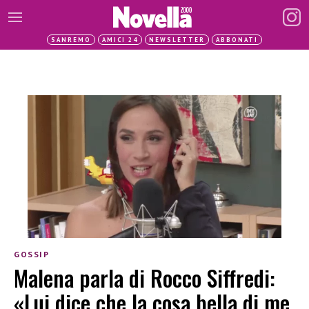
SANREMO
AMICI 24
NEWSLETTER
ABBONATI
GOSSIP
Malena parla di Rocco Siffredi:
«Lui dice che la cosa bella di me