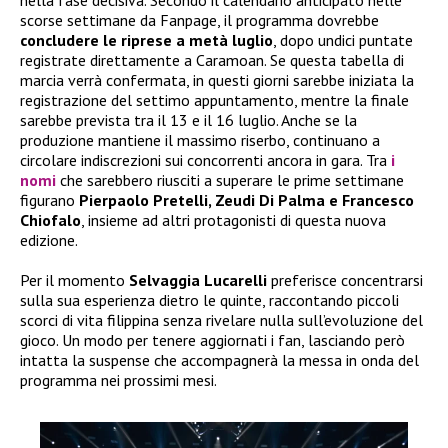
nella fase decisiva. Secondo il calendario anticipato nelle
scorse settimane da Fanpage, il programma dovrebbe
concludere le riprese a metà luglio
, dopo undici puntate
registrate direttamente a Caramoan. Se questa tabella di
marcia verrà confermata, in questi giorni sarebbe iniziata la
registrazione del settimo appuntamento, mentre la finale
sarebbe prevista tra il 13 e il 16 luglio. Anche se la
produzione mantiene il massimo riserbo, continuano a
circolare indiscrezioni sui concorrenti ancora in gara. Tra
i
nomi
che sarebbero riusciti a superare le prime settimane
figurano
Pierpaolo Pretelli, Zeudi Di Palma e Francesco
Chiofalo
, insieme ad altri protagonisti di questa nuova
edizione.
Per il momento
Selvaggia Lucarelli
preferisce concentrarsi
sulla sua esperienza dietro le quinte, raccontando piccoli
scorci di vita filippina senza rivelare nulla sull’evoluzione del
gioco. Un modo per tenere aggiornati i fan, lasciando però
intatta la suspense che accompagnerà la messa in onda del
programma nei prossimi mesi.