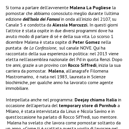
Si torna a parlare dell’avvenente
Malena La Pugliese
la
pornostar che abbiamo conosciuto meglio durante l’ultima
edizione
dell’Isola dei Famosi
in onda all’inizio del 2107, su
Canale 5 e condotta da
Alessia Marcuzzi.
In questi giorni
l’attrice è stata ospite in due diversi programmi dove ha
avuto modo di parlare di sé e della sua vita. Lo scorso 1
dicembre Malena è stata ospite di
Peter Gomez
nella
puntata de
La Confessione
, sul canale NOVE. Qui ha
raccontato della sua esperienza in politica: nel 2013 viene
eletta nell’assemblea nazionale del Pd in quota
Renzi. Dopo
tre anni, grazie a un provino con
Rocco Siffredi
, inizia la sua
carriera da pornostar.
Malena
, all’anagrafe Filomena
Mastromarino, è nata nel 1983, laureata in Scienze
biochimiche, per qualche anno ha lavorato come agente
immobiliare.
Interpellata anche nel programma:
Deejay chiama Italia
in
occasione dell’apertura del
temporary store
di
Pornhub
a
Milano, è stata intervistata da Linus e Nicola Savino e in
quest’occasione ha parlato di Rocco Siffredi, suo mentore.
Malena ha svelato che lavora come pornostar soltanto da
un anno. «Come ti è scattata questa voglia di lavorare nel