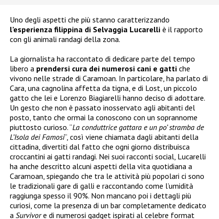
Uno degli aspetti che più stanno caratterizzando
l’esperienza filippina di Selvaggia Lucarelli
è il rapporto
con gli animali randagi della zona.
La giornalista ha raccontato di dedicare parte del tempo
libero a
prendersi cura dei numerosi cani e gatti
che
vivono nelle strade di Caramoan. In particolare, ha parlato di
Cara, una cagnolina affetta da tigna, e di Lost, un piccolo
gatto che lei e Lorenzo Biagiarelli hanno deciso di adottare.
Un gesto che non è passato inosservato agli abitanti del
posto, tanto che ormai la conoscono con un soprannome
piuttosto curioso. “
La conduttrice gattara e un po’ stramba de
L’Isola dei Famosi
“, così viene chiamata dagli abitanti della
cittadina, divertiti dal fatto che ogni giorno distribuisca
croccantini ai gatti randagi. Nei suoi racconti social, Lucarelli
ha anche descritto alcuni aspetti della vita quotidiana a
Caramoan, spiegando che tra le attività più popolari ci sono
le tradizionali gare di galli e raccontando come l’umidità
raggiunga spesso il 90%. Non mancano poi i dettagli più
curiosi, come la presenza di un bar completamente dedicato
a
Survivor
e di numerosi gadget ispirati al celebre format