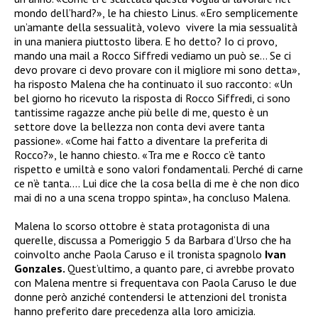
mondo dell’hard?», le ha chiesto Linus. «Ero semplicemente
un’amante della sessualità, volevo vivere la mia sessualità
in una maniera piuttosto libera. E ho detto? Io ci provo,
mando una mail a Rocco Siffredi vediamo un può se… Se ci
devo provare ci devo provare con il migliore mi sono detta»,
ha risposto Malena che ha continuato il suo racconto: «Un
bel giorno ho ricevuto la risposta di Rocco Siffredi, ci sono
tantissime ragazze anche più belle di me, questo è un
settore dove la bellezza non conta devi avere tanta
passione». «Come hai fatto a diventare la preferita di
Rocco?», le hanno chiesto. «Tra me e Rocco c’è tanto
rispetto e umiltà e sono valori fondamentali. Perché di carne
ce n’è tanta…. Lui dice che la cosa bella di me è che non dico
mai di no a una scena troppo spinta», ha concluso Malena.
Malena lo scorso ottobre è stata protagonista di una
querelle, discussa a Pomeriggio 5 da Barbara d’Urso che ha
coinvolto anche Paola Caruso e il tronista spagnolo
Ivan
Gonzales.
Quest’ultimo, a quanto pare, ci avrebbe provato
con Malena mentre si frequentava con Paola Caruso le due
donne però anziché contendersi le attenzioni del tronista
hanno preferito dare precedenza alla loro amicizia.