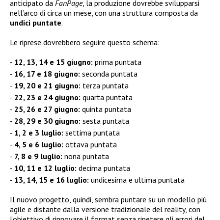
anticipato da
FanPage
, la produzione dovrebbe svilupparsi
nell’arco di circa un mese, con una struttura composta da
undici puntate
.
Le riprese dovrebbero seguire questo schema:
12, 13, 14 e 15 giugno:
prima puntata
16, 17 e 18 giugno:
seconda puntata
19, 20 e 21 giugno:
terza puntata
22, 23 e 24 giugno:
quarta puntata
25, 26 e 27 giugno:
quinta puntata
28, 29 e 30 giugno:
sesta puntata
1, 2 e 3 luglio:
settima puntata
4, 5 e 6 luglio:
ottava puntata
7, 8 e 9 luglio:
nona puntata
10, 11 e 12 luglio:
decima puntata
13, 14, 15 e 16 luglio:
undicesima e ultima puntata
Il nuovo progetto, quindi, sembra puntare su un modello più
agile e distante dalla versione tradizionale del reality, con
l’obiettivo di rinnovare il format senza ripetere gli errori del