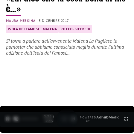
è…»
MAURA MESSINA
|
5 DICEMBRE 2017
ISOLA DEI FAMOSI
MALENA
ROCCO-SIFFREDI
Si torna a parlare dell’avvenente Malena La Pugliese la
pornostar che abbiamo conosciuto meglio durante l’ultima
edizione dell’Isola dei Famosi…
0:30 /
Ad
hub
Media
POWERED
1
/
2
3:35
BY