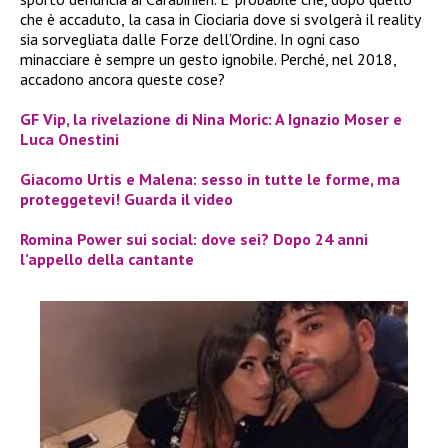
che è accaduto, la casa in Ciociaria dove si svolgerà il reality
sia sorvegliata dalle Forze dell’Ordine. In ogni caso
minacciare è sempre un gesto ignobile. Perché, nel 2018,
accadono ancora queste cose?
GF Vip, la rivelazione di Nina Moric: A Ignazio Moser e
Luca Onestini
Giacomo Urtis e Malena: sesso in tutte le forme, ma
proteggetevi! Guarda il video
Romina Power sui social: dove sei? Dopo 24 anni
l’appello della cantante