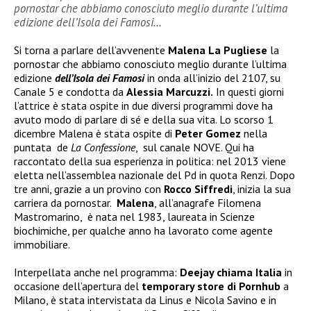
pornostar che abbiamo conosciuto meglio durante l’ultima
edizione dell’Isola dei Famosi…
Si torna a parlare dell’avvenente
Malena La Pugliese
la
pornostar che abbiamo conosciuto meglio durante l’ultima
edizione
dell’Isola dei Famosi
in onda all’inizio del 2107, su
Canale 5 e condotta da
Alessia Marcuzzi.
In questi giorni
l’attrice è stata ospite in due diversi programmi dove ha
avuto modo di parlare di sé e della sua vita. Lo scorso 1
dicembre Malena è stata ospite di
Peter Gomez
nella
puntata de
La Confessione
, sul canale NOVE. Qui ha
raccontato della sua esperienza in politica: nel 2013 viene
eletta nell’assemblea nazionale del Pd in quota
Renzi. Dopo
tre anni, grazie a un provino con
Rocco Siffredi
, inizia la sua
carriera da pornostar.
Malena
, all’anagrafe Filomena
Mastromarino, è nata nel 1983, laureata in Scienze
biochimiche, per qualche anno ha lavorato come agente
immobiliare.
Interpellata anche nel programma:
Deejay chiama Italia
in
occasione dell’apertura del
temporary store
di
Pornhub
a
Milano, è stata intervistata da Linus e Nicola Savino e in