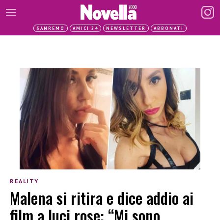
SANREMO
AMICI 24
NEWSLETTER
ABBONATI
REALITY
Malena si ritira e dice addio ai
film a luci rose: “Mi sono