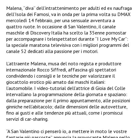
Malena, “diva” dell’intrattenimento per adulti ed ex naufraga
dell’Isola dei Famosi, va in onda per la prima volta su DMAX
mercoledì 14 febbraio, per una sensuale avventura a
quattro ruote. In occasione di San Valentino, il canale
maschile di Discovery Italia ha scelto la 35enne pornostar
per accompagnare i telespettatori durante “I Love My Car”:
la speciale maratona televisiva con i migliori programmi del
canale 52 dedicati alla passione per i motori.
L’attraente Malena, musa del noto regista e produttore
internazionale Rocco Siffredi, affascina gli spettatori
condividendo i consigli e le tecniche per valorizzare il
giocattolo erotico più amato dai maschi italiani:
l’automobile. I video-tutorial dell’attrice di Gioia del Colle
intervallano la programmazione della giornata e spaziano:
dalla preparazione per il primo appuntamento, alle posizioni
ginniche nell’abitacolo; dalle dimensioni delle autovetture,
fino ai gusti e alle tendenze più attuali, come i promiscui
servizi di car-sharing.
“A San Valentino ci penserò io, a mettere in moto le vostre
fantasie più nascoste” annuncia la provocante Malena nello