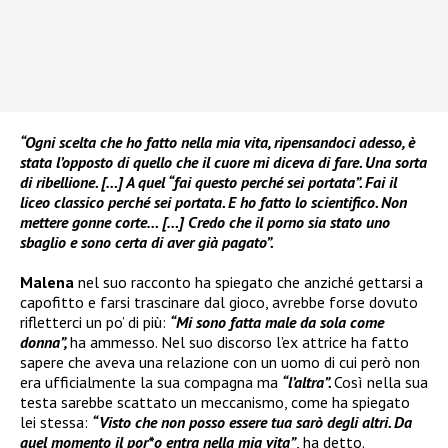
“Ogni scelta che ho fatto nella mia vita, ripensandoci adesso, è
stata l’opposto di quello che il cuore mi diceva di fare. Una sorta
di ribellione. […] A quel “fai questo perché sei portata”. Fai il
liceo classico perché sei portata. E ho fatto lo scientifico. Non
mettere gonne corte… […] Credo che il porno sia stato uno
sbaglio e sono certa di aver già pagato”.
Malena
nel suo racconto ha spiegato che anziché gettarsi a
capofitto e farsi trascinare dal gioco, avrebbe forse dovuto
rifletterci un po’ di più:
“Mi sono fatta male da sola come
donna”,
ha ammesso. Nel suo discorso l’ex attrice ha fatto
sapere che aveva una relazione con un uomo di cui però non
era ufficialmente la sua compagna ma
“l’altra”.
Così nella sua
testa sarebbe scattato un meccanismo, come ha spiegato
lei stessa:
“Visto che non posso essere tua sarò degli altri. Da
quel momento il por*o entra nella mia vita”
, ha detto.