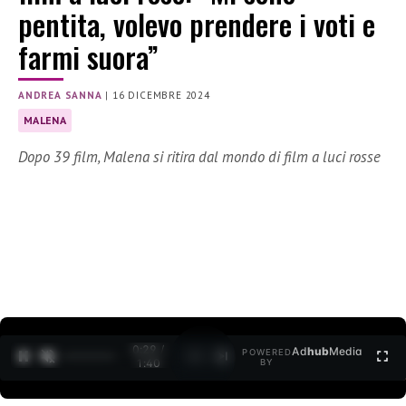
pentita, volevo prendere i voti e
farmi suora”
ANDREA SANNA
|
16 DICEMBRE 2024
MALENA
Dopo 39 film, Malena si ritira dal mondo di film a luci rosse
0:30 /
Ad
hub
Media
POWERED
1
/
2
1:40
BY