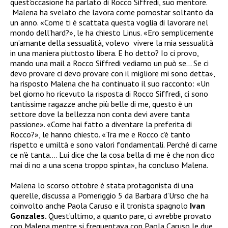
quest’occasione ha parlato di Rocco Siffredi, suo mentore.
Malena ha svelato che lavora come pornostar soltanto da
un anno. «Come ti è scattata questa voglia di lavorare nel
mondo dell’hard?», le ha chiesto Linus. «Ero semplicemente
un’amante della sessualità, volevo vivere la mia sessualità
in una maniera piuttosto libera. E ho detto? Io ci provo,
mando una mail a Rocco Siffredi vediamo un può se… Se ci
devo provare ci devo provare con il migliore mi sono detta»,
ha risposto Malena che ha continuato il suo racconto: «Un
bel giorno ho ricevuto la risposta di Rocco Siffredi, ci sono
tantissime ragazze anche più belle di me, questo è un
settore dove la bellezza non conta devi avere tanta
passione». «Come hai fatto a diventare la preferita di
Rocco?», le hanno chiesto. «Tra me e Rocco c’è tanto
rispetto e umiltà e sono valori fondamentali. Perché di carne
ce n’è tanta…. Lui dice che la cosa bella di me è che non dico
mai di no a una scena troppo spinta», ha concluso Malena.
Malena lo scorso ottobre è stata protagonista di una
querelle, discussa a Pomeriggio 5 da Barbara d’Urso che ha
coinvolto anche Paola Caruso e il tronista spagnolo
Ivan
Gonzales.
Quest’ultimo, a quanto pare, ci avrebbe provato
con Malena mentre si frequentava con Paola Caruso le due