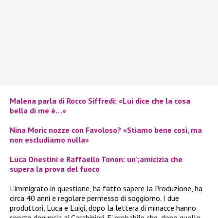
Malena parla di Rocco Siffredi: «Lui dice che la cosa
bella di me è…»
Nina Moric nozze con Favoloso? «Stiamo bene così, ma
non escludiamo nulla»
Luca Onestini e Raffaello Tonon: un’;amicizia che
supera la prova del fuoco
L’immigrato in questione, ha fatto sapere la Produzione, ha
circa 40 anni e regolare permesso di soggiorno. I due
produttori, Luca e Luigi, dopo la lettera di minacce hanno
sporto denuncia ai Carabinieri. E’ probabile che, dopo quello