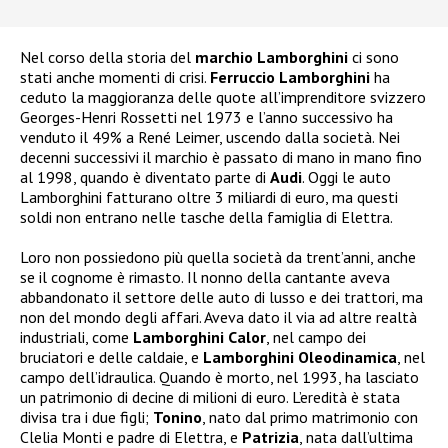
Nel corso della storia del
marchio Lamborghini
ci sono
stati anche momenti di crisi.
Ferruccio Lamborghini
ha
ceduto la maggioranza delle quote all’imprenditore svizzero
Georges-Henri Rossetti nel 1973 e l’anno successivo ha
venduto il 49% a René Leimer, uscendo dalla società. Nei
decenni successivi il marchio è passato di mano in mano fino
al 1998, quando è diventato parte di
Audi
. Oggi le auto
Lamborghini fatturano oltre 3 miliardi di euro, ma questi
soldi non entrano nelle tasche della famiglia di Elettra.
Loro non possiedono più quella società da trent’anni, anche
se il cognome è rimasto. Il nonno della cantante aveva
abbandonato il settore delle auto di lusso e dei trattori, ma
non del mondo degli affari. Aveva dato il via ad altre realtà
industriali, come
Lamborghini Calor
, nel campo dei
bruciatori e delle caldaie, e
Lamborghini Oleodinamica
, nel
campo dell’idraulica. Quando è morto, nel 1993, ha lasciato
un patrimonio di decine di milioni di euro. L’eredità è stata
divisa tra i due figli;
Tonino
, nato dal primo matrimonio con
Clelia Monti e padre di Elettra, e
Patrizia
, nata dall’ultima