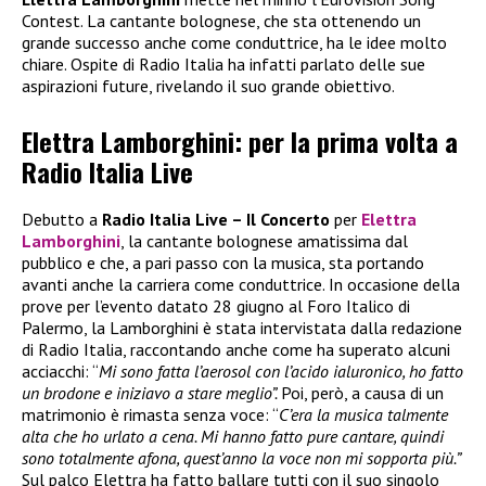
Contest. La cantante bolognese, che sta ottenendo un
grande successo anche come conduttrice, ha le idee molto
chiare. Ospite di Radio Italia ha infatti parlato delle sue
aspirazioni future, rivelando il suo grande obiettivo.
Elettra Lamborghini: per la prima volta a
Radio Italia Live
Debutto a
Radio Italia Live – Il Concerto
per
Elettra
Lamborghini
, la cantante bolognese amatissima dal
pubblico e che, a pari passo con la musica, sta portando
avanti anche la carriera come conduttrice. In occasione della
prove per l’evento datato 28 giugno al Foro Italico di
Palermo, la Lamborghini è stata intervistata dalla redazione
di Radio Italia, raccontando anche come ha superato alcuni
acciacchi: “
Mi sono fatta l’aerosol con l’acido ialuronico, ho fatto
un brodone e iniziavo a stare meglio”.
Poi, però, a causa di un
matrimonio è rimasta senza voce: “
C’era la musica talmente
alta che ho urlato a cena. Mi hanno fatto pure cantare, quindi
sono totalmente afona, quest’anno la voce non mi sopporta più.”
Sul palco Elettra ha fatto ballare tutti con il suo singolo