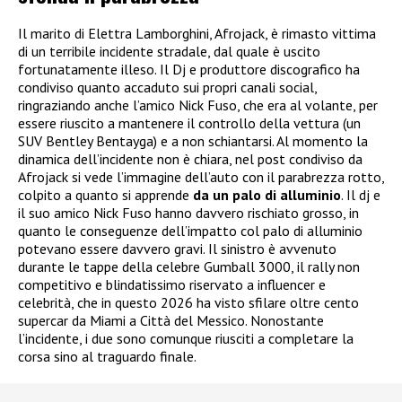
Il marito di Elettra Lamborghini, Afrojack, è rimasto vittima
di un terribile incidente stradale, dal quale è uscito
fortunatamente illeso. Il Dj e produttore discografico ha
condiviso quanto accaduto sui propri canali social,
ringraziando anche l’amico Nick Fuso, che era al volante, per
essere riuscito a mantenere il controllo della vettura (un
SUV Bentley Bentayga) e a non schiantarsi. Al momento la
dinamica dell’incidente non è chiara, nel post condiviso da
Afrojack si vede l’immagine dell’auto con il parabrezza rotto,
colpito a quanto si apprende
da un palo di alluminio
. Il dj e
il suo amico Nick Fuso hanno davvero rischiato grosso, in
quanto le conseguenze dell’impatto col palo di alluminio
potevano essere davvero gravi. Il sinistro è avvenuto
durante le tappe della celebre Gumball 3000, il rally non
competitivo e blindatissimo riservato a influencer e
celebrità, che in questo 2026 ha visto sfilare oltre cento
supercar da Miami a Città del Messico. Nonostante
l’incidente, i due sono comunque riusciti a completare la
corsa sino al traguardo finale.