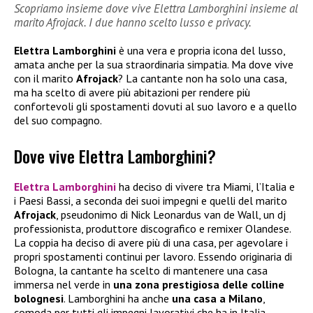
Scopriamo insieme dove vive Elettra Lamborghini insieme al
marito Afrojack. I due hanno scelto lusso e privacy.
Elettra Lamborghini
è una vera e propria icona del lusso,
amata anche per la sua straordinaria simpatia. Ma dove vive
con il marito
Afrojack
? La cantante non ha solo una casa,
ma ha scelto di avere più abitazioni per rendere più
confortevoli gli spostamenti dovuti al suo lavoro e a quello
del suo compagno.
Dove vive Elettra Lamborghini?
Elettra Lamborghini
ha deciso di vivere tra Miami, l’Italia e
i Paesi Bassi, a seconda dei suoi impegni e quelli del marito
Afrojack
, pseudonimo di Nick Leonardus van de Wall, un dj
professionista, produttore discografico e remixer Olandese.
La coppia ha deciso di avere più di una casa, per agevolare i
propri spostamenti continui per lavoro. Essendo originaria di
Bologna, la cantante ha scelto di mantenere una casa
immersa nel verde in
una zona prestigiosa delle colline
bolognesi
. Lamborghini ha anche
una casa a Milano
,
comoda per tutti gli impegni lavorativi che ha in Italia.