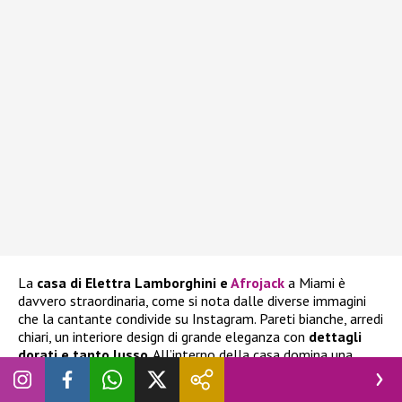
La
casa di
Elettra Lamborghini
e
Afrojack
a Miami è
davvero straordinaria, come si nota dalle diverse immagini
che la cantante condivide su Instagram. Pareti bianche, arredi
chiari, un interiore design di grande eleganza con
dettagli
dorati e tanto lusso
. All’interno della casa domina una
scala monumentale che toglie il fiato e porta dalla zona
giorno situata al piano terra alla zona notte al primo piano.