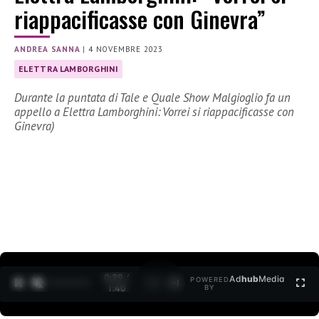
riappacificasse con Ginevra”
ANDREA SANNA
|
4 NOVEMBRE 2023
ELETTRA LAMBORGHINI
Durante la puntata di Tale e Quale Show Malgioglio fa un
appello a Elettra Lamborghini: Vorrei si riappacificasse con
Ginevra)
0:30 /
Ad
hub
Media
POWERED
1
/
2
1:40
BY