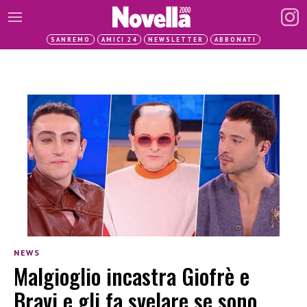
SANREMO
AMICI 24
NEWSLETTER
ABBONATI
NEWS
Malgioglio incastra Giofrè e
Bravi e gli fa svelare se sono