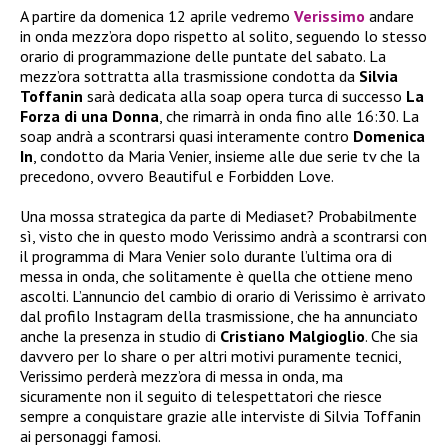
A partire da domenica 12 aprile vedremo
Verissimo
andare
in onda mezz’ora dopo rispetto al solito, seguendo lo stesso
orario di programmazione delle puntate del sabato. La
mezz’ora sottratta alla trasmissione condotta da
Silvia
Toffanin
sarà dedicata alla soap opera turca di successo
La
Forza di una Donna
, che rimarrà in onda fino alle 16:30. La
soap andrà a scontrarsi quasi interamente contro
Domenica
In
, condotto da Maria Venier, insieme alle due serie tv che la
precedono, ovvero Beautiful e Forbidden Love.
Una mossa strategica da parte di Mediaset? Probabilmente
sì, visto che in questo modo Verissimo andrà a scontrarsi con
il programma di Mara Venier solo durante l’ultima ora di
messa in onda, che solitamente è quella che ottiene meno
ascolti. L’annuncio del cambio di orario di Verissimo è arrivato
dal profilo Instagram della trasmissione, che ha annunciato
anche la presenza in studio di
Cristiano Malgioglio
. Che sia
davvero per lo share o per altri motivi puramente tecnici,
Verissimo perderà mezz’ora di messa in onda, ma
sicuramente non il seguito di telespettatori che riesce
sempre a conquistare grazie alle interviste di Silvia Toffanin
ai personaggi famosi.