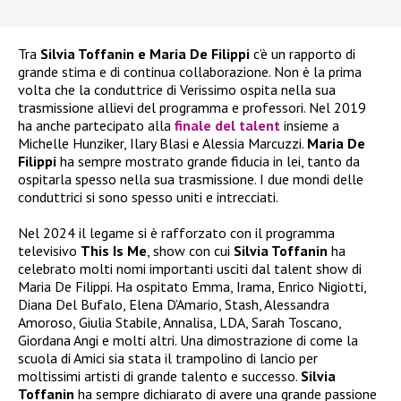
Tra
Silvia Toffanin e Maria De Filippi
c’è un rapporto di
grande stima e di continua collaborazione. Non è la prima
volta che la conduttrice di Verissimo ospita nella sua
trasmissione allievi del programma e professori. Nel 2019
ha anche partecipato alla
finale del talent
insieme a
Michelle Hunziker, Ilary Blasi e Alessia Marcuzzi.
Maria De
Filippi
ha sempre mostrato grande fiducia in lei, tanto da
ospitarla spesso nella sua trasmissione. I due mondi delle
conduttrici si sono spesso uniti e intrecciati.
Nel 2024 il legame si è rafforzato con il programma
televisivo
This Is Me
, show con cui
Silvia Toffanin
ha
celebrato molti nomi importanti usciti dal talent show di
Maria De Filippi. Ha ospitato Emma, Irama, Enrico Nigiotti,
Diana Del Bufalo, Elena D’Amario, Stash, Alessandra
Amoroso, Giulia Stabile, Annalisa, LDA, Sarah Toscano,
Giordana Angi e molti altri. Una dimostrazione di come la
scuola di Amici sia stata il trampolino di lancio per
moltissimi artisti di grande talento e successo.
Silvia
Toffanin
ha sempre dichiarato di avere una grande passione