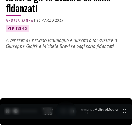
fidanzati
ANDREA SANNA
|
26 MARZO 2023
VERISSIMO
A Verissimo Cristiano Malgioglio è riuscito a far svelare a
Giuseppe Giofrè e Michele Bravi se oggi sono fidanzati
0:30 /
Ad
hub
Media
POWERED
1
/
2
3:35
BY