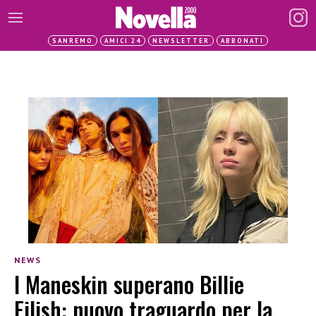
SANREMO
AMICI 24
NEWSLETTER
ABBONATI
NEWS
I Maneskin superano Billie
Eilish: nuovo traguardo per la