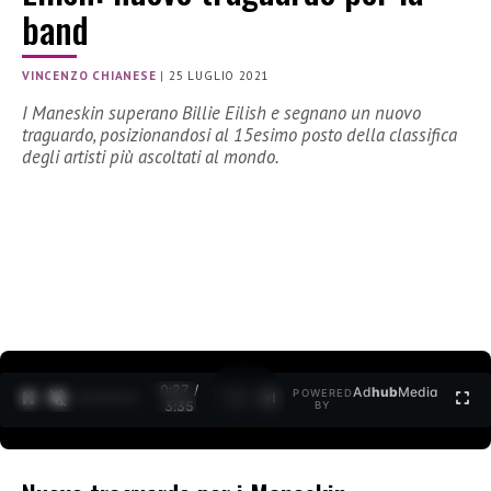
band
VINCENZO CHIANESE
|
25 LUGLIO 2021
I Maneskin superano Billie Eilish e segnano un nuovo
traguardo, posizionandosi al 15esimo posto della classifica
degli artisti più ascoltati al mondo.
0:27 /
Ad
hub
Media
POWERED
1
/
2
3:35
BY