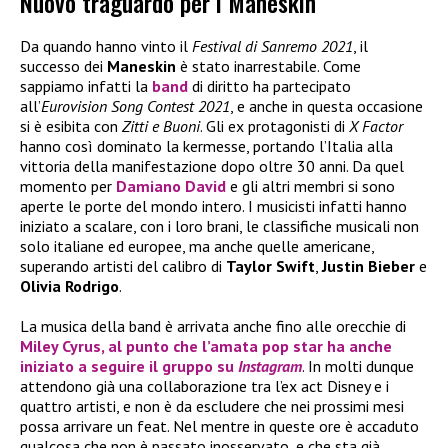
Nuovo traguardo per i Maneskin
Da quando hanno vinto il
Festival di Sanremo 2021
, il
successo dei
Maneskin
è stato inarrestabile. Come
sappiamo infatti la
band
di diritto ha partecipato
all’
Eurovision Song Contest 2021
, e anche in questa occasione
si è esibita con
Zitti e Buoni
. Gli ex protagonisti di
X Factor
hanno così dominato la kermesse, portando l’Italia alla
vittoria della manifestazione dopo oltre 30 anni. Da quel
momento per
Damiano David
e gli altri membri si sono
aperte le porte del mondo intero. I musicisti infatti hanno
iniziato a scalare, con i loro brani, le classifiche musicali non
solo italiane ed europee, ma anche quelle americane,
superando artisti del calibro di
Taylor Swift
,
Justin Bieber
e
Olivia Rodrigo
.
La musica della band è arrivata anche fino alle orecchie di
Miley Cyrus
, al punto che l’amata pop star ha anche
iniziato a seguire il gruppo su
Instagram
. In molti dunque
attendono già una collaborazione tra l’ex act Disney e i
quattro artisti, e non è da escludere che nei prossimi mesi
possa arrivare un feat. Nel mentre in queste ore è accaduto
qualcosa che non è passato inosservato, e che sta già