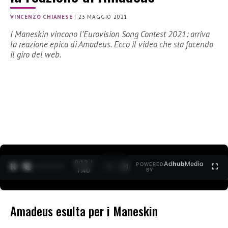
VINCENZO CHIANESE
|
23 MAGGIO 2021
I Maneskin vincono l’Eurovision Song Contest 2021: arriva
la reazione epica di Amadeus. Ecco il video che sta facendo
il giro del web.
0:12 /
Ad
hub
Media
POWERED
1
/
2
1:40
BY
Amadeus esulta per i Maneskin