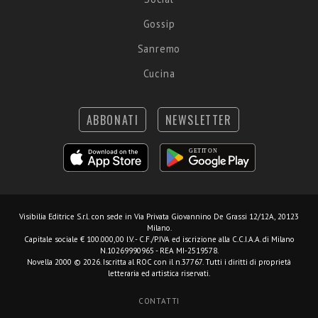
Gossip
Sanremo
Cucina
ABBONATI
NEWSLETTER
Visibilia Editrice S.r.l.
con sede in Via Privata Giovannino De Grassi 12/12A, 20123
Milano.
Capitale sociale € 100.000,00 I.V. - C.F./P.IVA ed iscrizione alla C.C.I.A.A. di Milano
N.10269990965 - REA MI-2519578.
Novella 2000 © 2026. Iscritta al ROC con il n.37767. Tutti i diritti di proprietà
letteraria ed artistica riservati.
CONTATTI