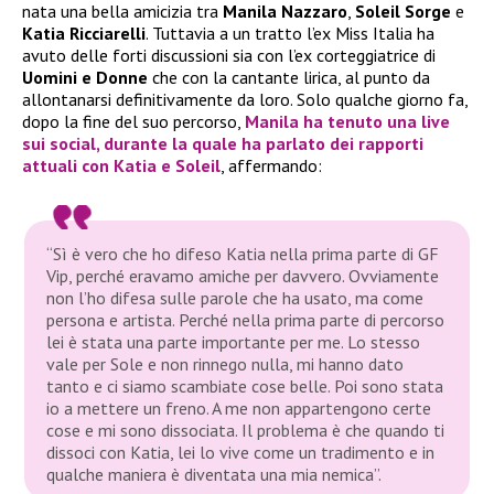
nata una bella amicizia tra
Manila Nazzaro
,
Soleil Sorge
e
Katia Ricciarelli
. Tuttavia a un tratto l’ex Miss Italia ha
avuto delle forti discussioni sia con l’ex corteggiatrice di
Uomini e Donne
che con la cantante lirica, al punto da
allontanarsi definitivamente da loro. Solo qualche giorno fa,
dopo la fine del suo percorso,
Manila
ha tenuto una live
sui social, durante la quale ha parlato dei rapporti
attuali con
Katia
e
Soleil
, affermando:
“Sì è vero che ho difeso Katia nella prima parte di GF
Vip, perché eravamo amiche per davvero. Ovviamente
non l’ho difesa sulle parole che ha usato, ma come
persona e artista. Perché nella prima parte di percorso
lei è stata una parte importante per me. Lo stesso
vale per Sole e non rinnego nulla, mi hanno dato
tanto e ci siamo scambiate cose belle. Poi sono stata
io a mettere un freno. A me non appartengono certe
cose e mi sono dissociata. Il problema è che quando ti
dissoci con Katia, lei lo vive come un tradimento e in
qualche maniera è diventata una mia nemica”.