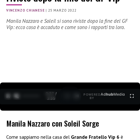
VINCENZO CHIANESE
|
25 MARZO 2022
Manila Nazzaro e Soleil si sono riviste dopo la fine del GF
Vip: ecco cosa è accaduto e come sono i rapporti tra loro.
0:27 /
Ad
hub
Media
POWERED
1
/
2
3:35
BY
Manila Nazzaro con Soleil Sorge
Come sappiamo nella casa del
Grande Fratello Vip 6
è