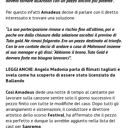
doveva tornare all’Ariston con un pezzo ancora più potente”.
Per questo infatti
Amadeus
decise di parlare con il diretto
interessato e trovare una soluzione:
“La sua partecipazione rimase a rischio fino all’ultimo, poi a
poche ore dalla chiusura della selezione ascoltai il provino di
Tuta gold. Ne rimasi folgorato. Era un pezzo destinato al trionfo.
Con le ore contate decisi di andare a casa di Mahmood insieme
al suo manager e gli dissi: ‘Abbiamo il brano. Tuta Gold è
davvero forte ma bisogna lavorarci”.
LEGGI ANCHE:
Angelo Madonia parla di filmati tagliati e
svela come ha scoperto di essere stato licenziato da
Ballando
Così Amadeus
diede una notte di tempo al cantante per
lavorare sulla canzone sentire solo il giorno successivo il
pezzo finito con tutte le modifiche del caso. Dopo tutti gli
arrangiamenti e sistemazioni, il conduttore e direttore
artistico dello scorso
Festival
, ha affermato che il pezzo
era perfetto e dunque lo avrebbe aggiunto nella lista del
cast per
Sanremo
.