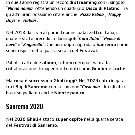
In quell’anno registra un record di
streaming
con il singolo
“
Ninna nanna
” ottenendo un quadruplo
Disco di Platino
. Tra
gli altri brani possiamo citare anche “
Pizza Kebab
“, “
Happy
Days
” e “
Habibi
“.
Nel 2018 dà il via al primo tour nei palazzetti d’Italia, il
quale è stato preceduto dai singoli “
Cara Italia
“, “
Peace &
Love
” e “
Zingarello
“. Due anni dopo approda a
Sanremo
come
super ospite nella quarta serata del
Festival
.
Pubblica altri due
album
, l’ultimo dei quali vanta la
collaborazione di rapper molto noti come
Geolier
e
Luché
.
Ma
cosa è successo a Ghali oggi
? Nel
2024
entra in gara
tra i
Big
di
Sanremo
con la canzone “
Casa mia
“. Tra gli altri
brani segnaliamo anche
Niente panico.
Sanremo 2020
Nel
2020 Ghali
è stato
super ospite
nella quarta serata
del
Festival di Sanremo
.