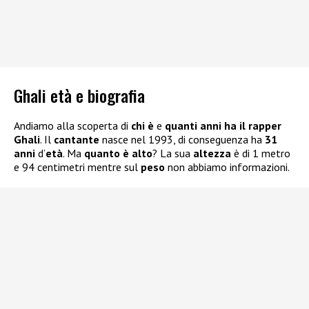
Ghali età e biografia
Andiamo alla scoperta di
chi è
e
quanti anni ha il rapper
Ghali
. Il
cantante
nasce nel 1993, di conseguenza ha
31
anni
d’
età
. Ma
quanto è alto
? La sua
altezza
è di 1 metro
e 94 centimetri mentre sul
peso
non abbiamo informazioni.