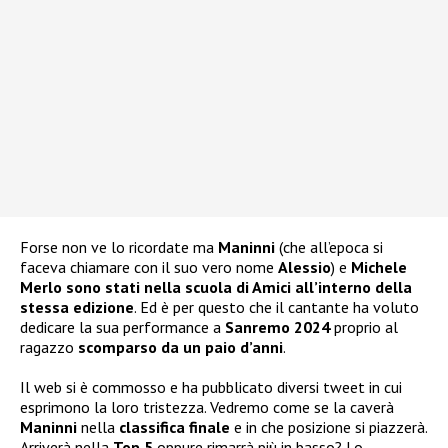
Forse non ve lo ricordate ma
Maninni
(che all’epoca si
faceva chiamare con il suo vero nome
Alessio
) e
Michele
Merlo sono stati nella scuola di Amici all’interno della
stessa edizione
. Ed è per questo che il cantante ha voluto
dedicare la sua performance a
Sanremo 2024
proprio al
ragazzo
scomparso da un paio d’anni
.
Il web si è commosso e ha pubblicato diversi tweet in cui
esprimono la loro tristezza. Vedremo come se la caverà
Maninni
nella
classifica finale
e in che posizione si piazzerà.
Arriverà nella
Top 5
oppure rimarrà più in basso? Lo