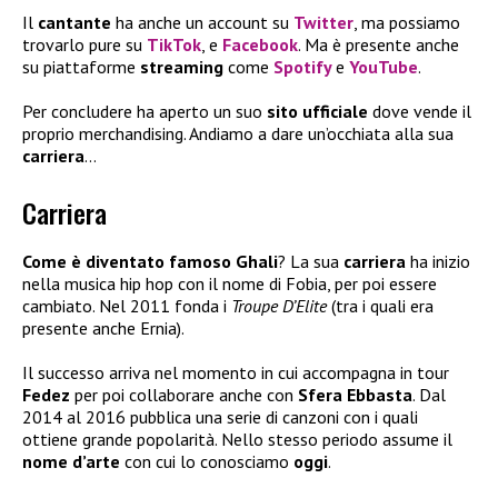
Il
cantante
ha anche un account su
Twitter
, ma possiamo
trovarlo pure su
TikTok
, e
Facebook
. Ma è presente anche
su piattaforme
streaming
come
Spotify
e
YouTube
.
Per concludere ha aperto un suo
sito ufficiale
dove vende il
proprio merchandising. Andiamo a dare un’occhiata alla sua
carriera
…
Carriera
Come è diventato famoso Ghali
? La sua
carriera
ha inizio
nella musica hip hop con il nome di Fobia, per poi essere
cambiato. Nel 2011 fonda i
Troupe D’Elite
(tra i quali era
presente anche Ernia).
Il successo arriva nel momento in cui accompagna in tour
Fedez
per poi collaborare anche con
Sfera Ebbasta
. Dal
2014 al 2016 pubblica una serie di canzoni con i quali
ottiene grande popolarità. Nello stesso periodo assume il
nome d’arte
con cui lo conosciamo
oggi
.