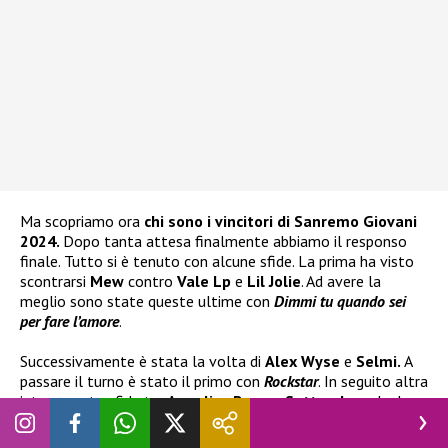
Ma scopriamo ora
chi sono i vincitori di Sanremo Giovani
2024.
Dopo tanta attesa finalmente abbiamo il responso
finale. Tutto si è tenuto con alcune sfide. La prima ha visto
scontrarsi
Mew
contro
Vale Lp
e
Lil Jolie
. Ad avere la
meglio sono state queste ultime con
Dimmi tu quando sei
per fare l’amore
.
Successivamente è stata la volta di
Alex Wyse
e
Selmi.
A
passare il turno è stato il primo con
Rockstar
. In seguito altra
interessante sfida tra
Angelica Bove
e
Settembre
, che ha
visto uscirne vittorioso il cantante con
Vertebre
. Infine spazio
ai due talenti di
Area Sanremo
: tra
Etra
e
Maria Tomba
è