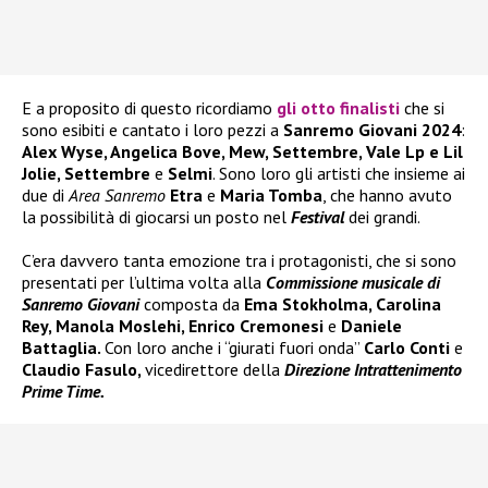
E a proposito di questo ricordiamo
gli otto finalisti
che si
sono esibiti e cantato i loro pezzi a
Sanremo Giovani 2024
:
Alex Wyse, Angelica Bove, Mew, Settembre, Vale Lp e Lil
Jolie, Settembre
e
Selmi
. Sono loro gli artisti che insieme ai
due di
Area Sanremo
Etra
e
Maria Tomba
, che hanno avuto
la possibilità di giocarsi un posto nel
Festival
dei grandi.
C’era davvero tanta emozione tra i protagonisti, che si sono
presentati per l’ultima volta alla
Commissione musicale di
Sanremo Giovani
composta da
Ema Stokholma, Carolina
Rey, Manola Moslehi, Enrico Cremonesi
e
Daniele
Battaglia.
Con loro anche i “giurati fuori onda”
Carlo Conti
e
Claudio Fasulo,
vicedirettore della
Direzione Intrattenimento
Prime Time.