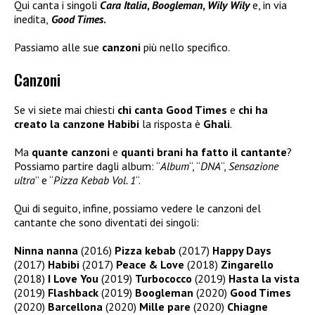
Qui canta i singoli
Cara Italia
,
Boogleman
,
Wily Wily
e, in via
inedita,
Good Times
.
Passiamo alle sue
canzoni
più nello specifico.
Canzoni
Se vi siete mai chiesti
chi canta Good Times
e
chi ha
creato la canzone Habibi
la risposta è
Ghali
.
Ma
quante canzoni
e
quanti brani ha fatto il cantante
?
Possiamo partire dagli album: “
Album
“, “
DNA
“,
Sensazione
ultra
” e “
Pizza Kebab Vol. 1
“.
Qui di seguito, infine, possiamo vedere le canzoni del
cantante che sono diventati dei singoli:
Ninna nanna
(2016)
Pizza kebab
(2017)
Happy Days
(2017)
Habibi
(2017)
Peace & Love
(2018)
Zingarello
(2018)
I Love You
(2019)
Turbococco
(2019)
Hasta la vista
(2019)
Flashback
(2019)
Boogleman
(2020)
Good Times
(2020)
Barcellona
(2020)
Mille pare
(2020)
Chiagne