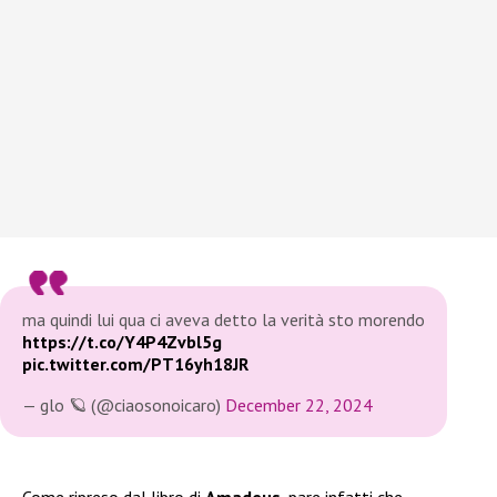
ma quindi lui qua ci aveva detto la verità sto morendo
https://t.co/Y4P4Zvbl5g
pic.twitter.com/PT16yh18JR
— glo 🪐 (@ciaosonoicaro)
December 22, 2024
Come ripreso dal libro di
Amadeus
, pare infatti che