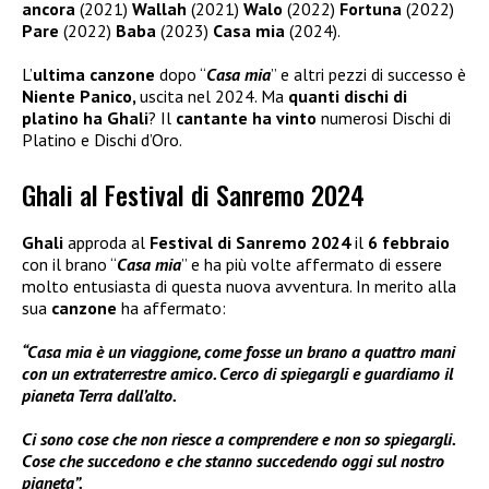
ancora
(2021)
Wallah
(2021)
Walo
(2022)
Fortuna
(2022)
Pare
(2022)
Baba
(2023)
Casa mia
(2024).
L’
ultima canzone
dopo “
Casa mia
” e altri pezzi di successo è
Niente Panico,
uscita nel 2024. Ma
quanti dischi di
platino ha Ghali
? Il
cantante ha vinto
numerosi Dischi di
Platino e Dischi d’Oro.
Ghali al Festival di Sanremo 2024
Ghali
approda al
Festival di Sanremo 2024
il
6 febbraio
con il brano “
Casa mia
” e ha più volte affermato di essere
molto entusiasta di questa nuova avventura. In merito alla
sua
canzone
ha affermato:
“Casa mia è un viaggione, come fosse un brano a quattro mani
con un extraterrestre amico. Cerco di spiegargli e guardiamo il
pianeta Terra dall’alto.
Ci sono cose che non riesce a comprendere e non so spiegargli.
Cose che succedono e che stanno succedendo oggi sul nostro
pianeta”.