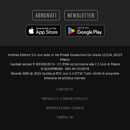
ABBONATI
NEWSLETTER
Visibilia Editrice S.r.l.
con sede in Via Privata Giovannino De Grassi 12/12A, 20123
Milano.
Capitale sociale € 100.000,00 I.V. - C.F./P.IVA ed iscrizione alla C.C.I.A.A. di Milano
N.10269990965 - REA MI-2519578.
Novella 2000 © 2026. Iscritta al ROC con il n.37767. Tutti i diritti di proprietà
letteraria ed artistica riservati.
CONTATTI
PRIVACY E COOKIES POLICY
IMPOSTAZIONI COOKIE
TORNA SU