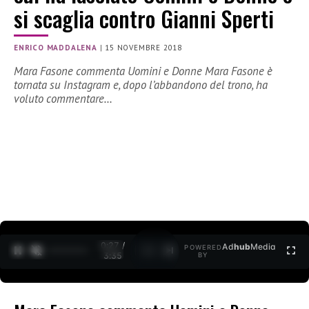
si scaglia contro Gianni Sperti
ENRICO MADDALENA
|
15 NOVEMBRE 2018
Mara Fasone commenta Uomini e Donne Mara Fasone è
tornata su Instagram e, dopo l’abbandono del trono, ha
voluto commentare…
0:27 /
Ad
hub
Media
POWERED
1
/
2
3:35
BY