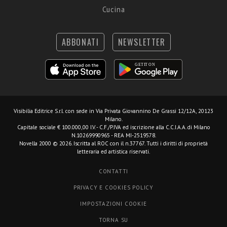
Cucina
ABBONATI
NEWSLETTER
Visibilia Editrice S.r.l.
con sede in Via Privata Giovannino De Grassi 12/12A, 20123
Milano.
Capitale sociale € 100.000,00 I.V. - C.F./P.IVA ed iscrizione alla C.C.I.A.A. di Milano
N.10269990965 - REA MI-2519578.
Novella 2000 © 2026. Iscritta al ROC con il n.37767. Tutti i diritti di proprietà
letteraria ed artistica riservati.
CONTATTI
PRIVACY E COOKIES POLICY
IMPOSTAZIONI COOKIE
TORNA SU