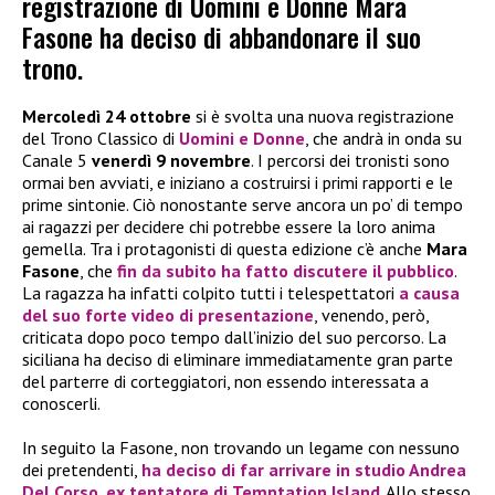
registrazione di Uomini e Donne Mara
Fasone ha deciso di abbandonare il suo
trono.
Mercoledì 24 ottobre
si è svolta una nuova registrazione
del Trono Classico di
Uomini e Donne
, che andrà in onda su
Canale 5
venerdì 9 novembre
. I percorsi dei tronisti sono
ormai ben avviati, e iniziano a costruirsi i primi rapporti e le
prime sintonie. Ciò nonostante serve ancora un po’ di tempo
ai ragazzi per decidere chi potrebbe essere la loro anima
gemella. Tra i protagonisti di questa edizione c’è anche
Mara
Fasone
, che
fin da subito ha fatto discutere il pubblico
.
La ragazza ha infatti colpito tutti i telespettatori
a causa
del suo forte video di presentazione
, venendo, però,
criticata dopo poco tempo dall’inizio del suo percorso. La
siciliana ha deciso di eliminare immediatamente gran parte
del parterre di corteggiatori, non essendo interessata a
conoscerli.
In seguito la Fasone, non trovando un legame con nessuno
dei pretendenti,
ha deciso di far arrivare in studio
Andrea
Del Corso
, ex tentatore di
Temptation Island
. Allo stesso