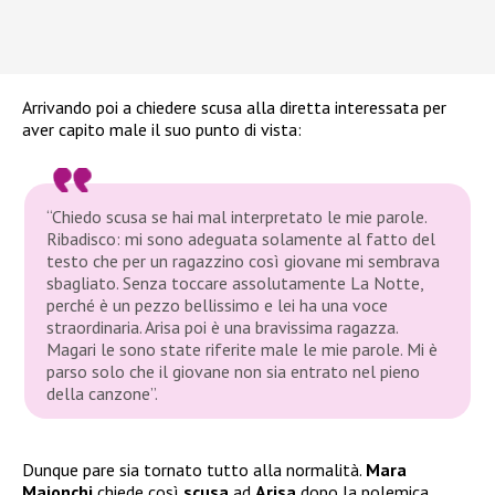
Arrivando poi a chiedere scusa alla diretta interessata per
aver capito male il suo punto di vista:
“Chiedo scusa se hai mal interpretato le mie parole.
Ribadisco: mi sono adeguata solamente al fatto del
testo che per un ragazzino così giovane mi sembrava
sbagliato. Senza toccare assolutamente La Notte,
perché è un pezzo bellissimo e lei ha una voce
straordinaria. Arisa poi è una bravissima ragazza.
Magari le sono state riferite male le mie parole. Mi è
parso solo che il giovane non sia entrato nel pieno
della canzone”.
Dunque pare sia tornato tutto alla normalità.
Mara
Maionchi
chiede così
scusa
ad
Arisa
dopo la polemica