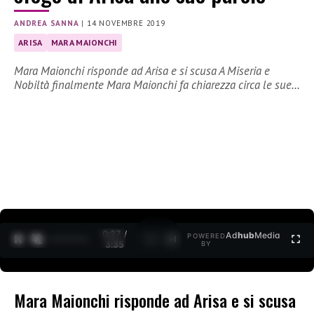
ANDREA SANNA
|
14 NOVEMBRE 2019
ARISA
MARA MAIONCHI
Mara Maionchi risponde ad Arisa e si scusa A Miseria e
Nobiltà finalmente Mara Maionchi fa chiarezza circa le sue…
0:27 /
Ad
hub
Media
POWERED
1
/
2
3:35
BY
Mara Maionchi risponde ad Arisa e si scusa