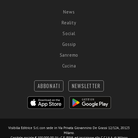
News
Reality
Social
Gossip
Sanremo
Cucina
ABBONATI
NEWSLETTER
Visibilia Editrice S.r.l.
con sede in Via Privata Giovannino De Grassi 12/12A, 20123
Milano.
Capitale sociale € 100.000,00 I.V. - C.F./P.IVA ed iscrizione alla C.C.I.A.A. di Milano