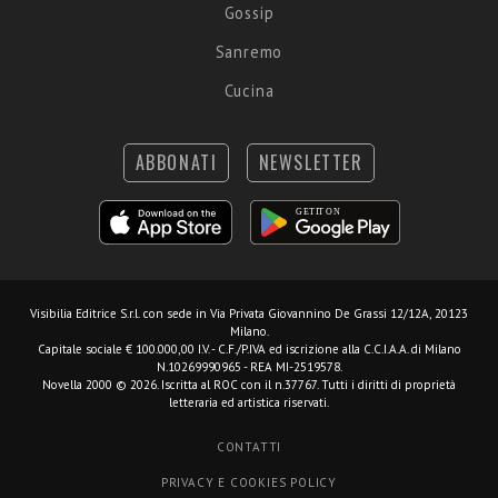
Gossip
Sanremo
Cucina
ABBONATI
NEWSLETTER
Visibilia Editrice S.r.l.
con sede in Via Privata Giovannino De Grassi 12/12A, 20123
Milano.
Capitale sociale € 100.000,00 I.V. - C.F./P.IVA ed iscrizione alla C.C.I.A.A. di Milano
N.10269990965 - REA MI-2519578.
Novella 2000 © 2026. Iscritta al ROC con il n.37767. Tutti i diritti di proprietà
letteraria ed artistica riservati.
CONTATTI
PRIVACY E COOKIES POLICY