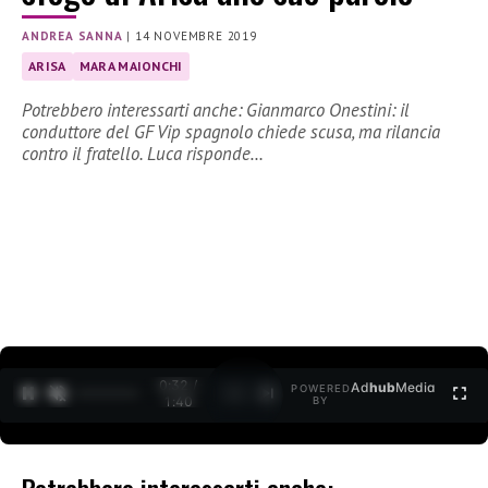
ANDREA SANNA
|
14 NOVEMBRE 2019
ARISA
MARA MAIONCHI
Potrebbero interessarti anche: Gianmarco Onestini: il
conduttore del GF Vip spagnolo chiede scusa, ma rilancia
contro il fratello. Luca risponde…
0:33 /
Ad
hub
Media
POWERED
1
/
2
1:40
BY