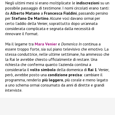
Negli ultimi mesi si erano moltiplicate le
indiscrezioni
su un
possibile passaggio di testimone. I nomi circolati erano tanti:
da
Alberto
Matano
a
Francesca
Fialdini
, passando persino
per
Stefano De Martino
. Alcune voci davano ormai per
certo l’addio della Venier, soprattutto dopo un’annata
considerata complicata e segnata dalla necessità di
rinnovare il format.
Ma il legame tra
Mara Venier
e
Domenica In
continua a
essere troppo forte, sia sul piano televisivo che emotivo. La
stessa conduttrice, nelle ultime settimane, ha ammesso che
la Rai le avrebbe chiesto ufficialmente di restare. Una
richiesta che conferma quanto l’azienda continui a
considerarla il
volto
simbolo
della domenica di
Rai 1
. Venier,
però, avrebbe posto una
condizione
precisa
: cambiare il
programma, renderlo
più
leggero
, più corale e meno legato
a uno schema ormai consumato da anni di dirette e grandi
interviste.