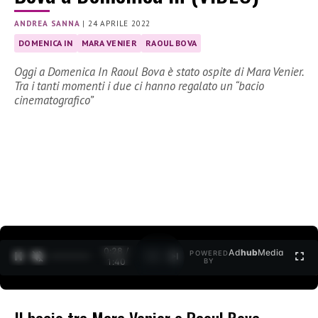
ANDREA SANNA
|
24 APRILE 2022
DOMENICA IN
MARA VENIER
RAOUL BOVA
Oggi a Domenica In Raoul Bova è stato ospite di Mara Venier.
Tra i tanti momenti i due ci hanno regalato un “bacio
cinematografico”
0:30 /
Ad
hub
Media
POWERED
1
/
2
1:40
BY