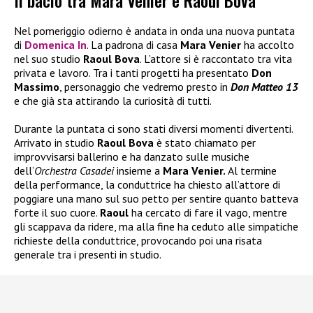
Il bacio tra Mara Venier e Raoul Bova
Nel pomeriggio odierno è andata in onda una nuova puntata
di
Domenica In
. La padrona di casa
Mara Venier
ha accolto
nel suo studio
Raoul Bova
. L’attore si è raccontato tra vita
privata e lavoro. Tra i tanti progetti ha presentato
Don
Massimo
, personaggio che vedremo presto in
Don Matteo 13
e che già sta attirando la curiosità di tutti.
Durante la puntata ci sono stati diversi momenti divertenti.
Arrivato in studio
Raoul Bova
è stato chiamato per
improvvisarsi ballerino e ha danzato sulle musiche
dell’
Orchestra Casadei
insieme a
Mara Venier.
Al termine
della performance, la conduttrice ha chiesto all’attore di
poggiare una mano sul suo petto per sentire quanto batteva
forte il suo cuore.
Raoul
ha cercato di fare il vago, mentre
gli scappava da ridere, ma alla fine ha ceduto alle simpatiche
richieste della conduttrice, provocando poi una risata
generale tra i presenti in studio.