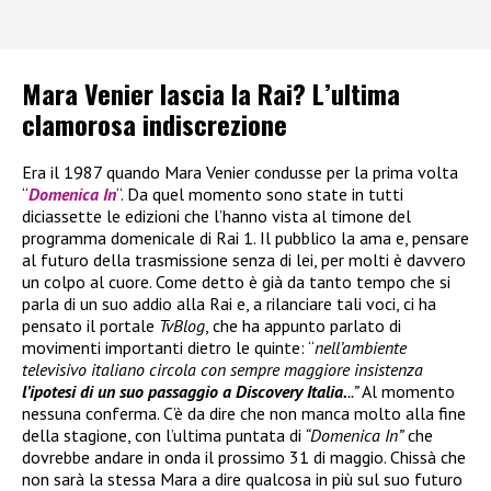
Mara Venier lascia la Rai? L’ultima
clamorosa indiscrezione
Era il 1987 quando Mara Venier condusse per la prima volta
“
Domenica In
“. Da quel momento sono state in tutti
diciassette le edizioni che l’hanno vista al timone del
programma domenicale di Rai 1. Il pubblico la ama e, pensare
al futuro della trasmissione senza di lei, per molti è davvero
un colpo al cuore. Come detto è già da tanto tempo che si
parla di un suo addio alla Rai e, a rilanciare tali voci, ci ha
pensato il portale
TvBlog
, che ha appunto parlato di
movimenti importanti dietro le quinte: “
nell’ambiente
televisivo italiano circola con sempre maggiore insistenza
l’ipotesi di un suo passaggio a Discovery Italia.
..”
Al momento
nessuna conferma. C’è da dire che non manca molto alla fine
della stagione, con l’ultima puntata di
“Domenica In”
che
dovrebbe andare in onda il prossimo 31 di maggio. Chissà che
non sarà la stessa Mara a dire qualcosa in più sul suo futuro