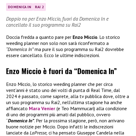
DOMENICA IN
RAI 2
Doppio no per Enzo Miccio, fuori da Domenica In e
cancellato il suo programma su Rai2
Doccia fredda a quanto pare per
Enzo Miccio
. Lo storico
weeding planner non solo non sarà riconfermato a
“Domenica In”
ma pure il suo programma su Rai2 dovrebbe
essere cancellato. Ecco le ultime indiscrezioni.
Enzo Miccio è fuori da “Domenica In”
Enzo Miccio, lo storico weeding planner che per circa
vent’anni è stato uno dei volti di punta di Real Time, dal
2024 è passato, come saprete, alla tv pubblica dove, oltre a
un suo programma su Rai2, nell’ultima stagione ha anche
affiancato
Mara Venier
(e Teo Mammucari) alla condizione
di uno dei programmi più amati dal pubblico, ovvero
“
Domenica In”
. Per la prossima stagione, però, non arrivano
buone notizie per Miccio. Dopo infatti le indiscrezioni
lanciate da
LaPresse,
ci ha pensato Giuseppe Candela nella