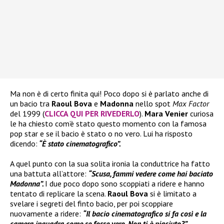
Ma non è di certo finita qui! Poco dopo si è parlato anche di
un bacio tra
Raoul Bova
e
Madonna
nello spot
Max Factor
del 1999 (
CLICCA QUI PER RIVEDERLO
).
Mara Venier
curiosa
le ha chiesto com’è stato questo momento con la famosa
pop star e se il bacio è stato o no vero. Lui ha risposto
dicendo:
“È stato cinematografico”.
A quel punto con la sua solita ironia la conduttrice ha fatto
una battuta all’attore:
“Scusa, fammi vedere come hai baciato
Madonna”.
I due poco dopo sono scoppiati a ridere e hanno
tentato di replicare la scena.
Raoul Bova
si è limitato a
svelare i segreti del finto bacio, per poi scoppiare
nuovamente a ridere:
“Il bacio cinematografico si fa così e la
camera inquadra come se fosse vero. Non ti è piaciuto?”.