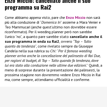
Enzo Miccio: cancellato anche il suo
programma su Rai2
Come abbiamo appena visto, pare che
Enzo Miccio
non sarà
più alla conduzione di “
Domenica In
” assieme a Mara Venier e
Teo Mammucari (anche quest’ultimo non dovrebbe essere
riconfermato). Per il weeding planner però non sarebbe
l’unico “no”, a quanto pare sarebbe stato
cancellato anche il
suo programma in onda su Rai2
, ovvero
“Top – Tutto
quanto da tendenza
“, come rivelato sempre da Giuseppe
Candela nella sua rubrica su
Chi:
“
Per il famoso weeding
planner arriva anche la cancellazione del palinsesto di Rai Due,
per ragioni di budget, di Top – Tutto quando fa tendenza, dove
lui era stato alla conduzione nelle ultime due edizioni.
” Quindi, a
meno di sorprese durante la presentazione dei palinsesti, la
prossima stagione non dovremmo vedere Enzo Miccio in Rai
ma, come sempre, attendiamo ufficialità e conferme.