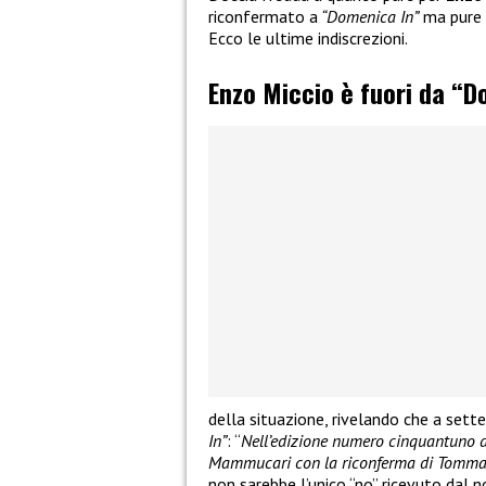
riconfermato a
“Domenica In”
ma pure 
Ecco le ultime indiscrezioni.
Enzo Miccio è fuori da “D
della situazione, rivelando che a set
In”
: “
Nell’edizione numero cinquantuno d
Mammucari con la riconferma di Tommaso
non sarebbe l’unico “no” ricevuto dal 