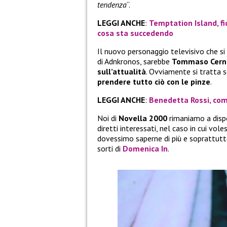
tendenza
“.
LEGGI ANCHE
:
Temptation Island, fi
cosa sta succedendo
Il nuovo personaggio televisivo che s
di Adnkronos, sarebbe
Tommaso Cern
sull’attualità
. Ovviamente si tratta s
prendere tutto ciò con le pinze
.
LEGGI ANCHE
:
Benedetta Rossi, come
Noi di
Novella 2000
rimaniamo a dispo
diretti interessati, nel caso in cui vol
dovessimo saperne di più e soprattutt
sorti di
Domenica In
.