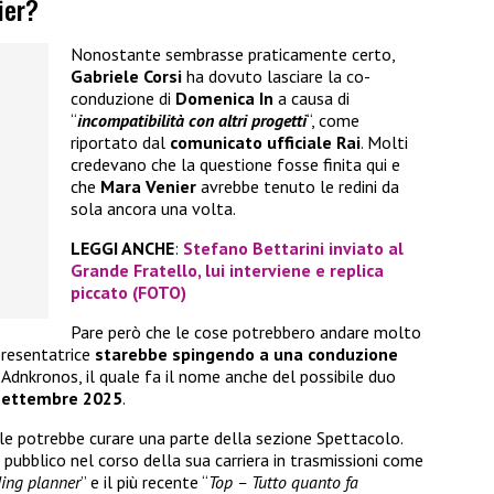
ier?
Nonostante sembrasse praticamente certo,
Gabriele Corsi
ha dovuto lasciare la co-
conduzione di
Domenica In
a causa di
“
incompatibilità con altri progetti
“, come
riportato dal
comunicato ufficiale Rai
. Molti
credevano che la questione fosse finita qui e
che
Mara Venier
avrebbe tenuto le redini da
sola ancora una volta.
LEGGI ANCHE
:
Stefano Bettarini inviato al
Grande Fratello, lui interviene e replica
piccato (FOTO)
Pare però che le cose potrebbero andare molto
presentatrice
starebbe spingendo a una conduzione
to Adnkronos, il quale fa il nome anche del possibile duo
settembre 2025
.
uale potrebbe curare una parte della sezione Spettacolo.
 pubblico nel corso della sua carriera in trasmissioni come
ding planner
” e il più recente “
Top – Tutto quanto fa