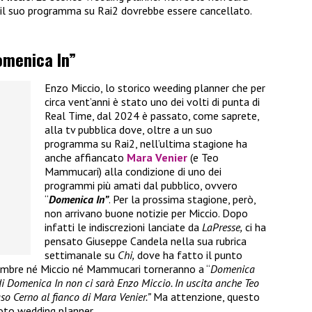
il suo programma su Rai2 dovrebbe essere cancellato.
omenica In”
Enzo Miccio, lo storico weeding planner che per
circa vent’anni è stato uno dei volti di punta di
Real Time, dal 2024 è passato, come saprete,
alla tv pubblica dove, oltre a un suo
programma su Rai2, nell’ultima stagione ha
anche affiancato
Mara Venier
(e Teo
Mammucari) alla condizione di uno dei
programmi più amati dal pubblico, ovvero
“
Domenica In”
. Per la prossima stagione, però,
non arrivano buone notizie per Miccio. Dopo
infatti le indiscrezioni lanciate da
LaPresse,
ci ha
pensato Giuseppe Candela nella sua rubrica
settimanale su
Chi,
dove ha fatto il punto
tembre né Miccio né Mammucari torneranno a “
Domenica
i Domenica In non ci sarà Enzo Miccio. In uscita anche Teo
 Cerno al fianco di Mara Venier.”
Ma attenzione, questo
noto wedding planner.