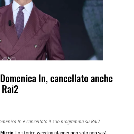
 Domenica In, cancellato anche
 Rai2
Domenica In e cancellato il suo programma su Rai2
 Miccio
. Lo storico weeding planner non solo non sarà