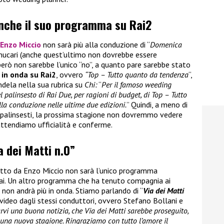
anche il suo programma su Rai2
Enzo Miccio
non sarà più alla conduzione di “
Domenica
ucari (anche quest’ultimo non dovrebbe essere
però non sarebbe l’unico “no”, a quanto pare sarebbe stato
in onda su Rai2
, ovvero
“Top – Tutto quanto da tendenza
“,
dela nella sua rubrica su
Chi:
“
Per il famoso weeding
 palinsesto di Rai Due, per ragioni di budget, di Top – Tutto
lla conduzione nelle ultime due edizioni.
” Quindi, a meno di
 palinsesti, la prossima stagione non dovremmo vedere
ttendiamo ufficialità e conferme.
a dei Matti n.0”
tto da Enzo Miccio non sarà l’unico programma
Rai. Un altro programma che ha tenuto compagnia ai
 non andrà più in onda. Stiamo parlando di “
Via dei Matti
 video dagli stessi conduttori, ovvero Stefano Bollani e
rvi una buona notizia, che Via dei Matti sarebbe proseguito,
 una nuova stagione. Ringraziamo con tutto l’amore il