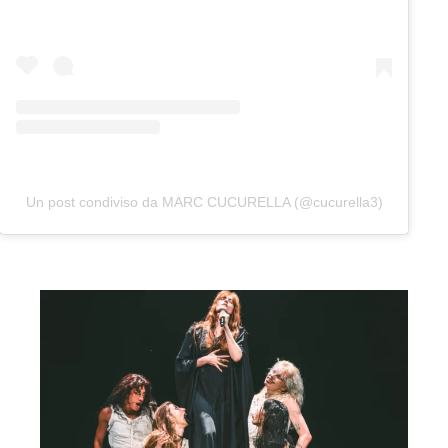
Un post condiviso da MARC CUCURELLA (@cucurella3)