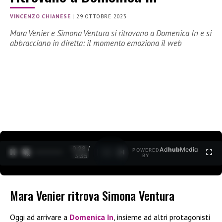
VINCENZO CHIANESE
|
29 OTTOBRE 2023
Mara Venier e Simona Ventura si ritrovano a Domenica In e si
abbracciano in diretta: il momento emoziona il web
0:29 /
Ad
hub
Media
POWERED
1
/
2
3:35
BY
Mara Venier ritrova Simona Ventura
Oggi ad arrivare a
Domenica In
, insieme ad altri protagonisti