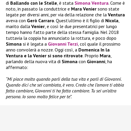
di
Ballando con le Stelle
, è stata
Simona Ventura
. Come è
noto, in passato la conduttrice e
Mara Venier
sono state
legate per diversi anni, per via della relazione che la
Ventura
aveva con
Gerò Carraro
. Quest’ultimo è il figlio di
Nicola
,
marito dalla
Venier
, e così le due presentatrici per lungo
tempo hanno fatto parte della stessa famiglia. Nel 2018
tuttavia la coppia ha annunciato la rottura, e poco dopo
Simona
si è legata a
Giovanni Terzi
, col quale il prossimo
anno convolerà a nozze. Oggi così, a
Domenica In
la
Ventura e la Venier si sono ritrovate
. Proprio
Mara
,
parlando della nuova vita di
Simona
con
Giovanni
, ha
affermato:
“Mi piace molto quando parli della tua vita e parli di Giovanni.
Quando dici che sei cambiata, è vero. Credo che l’amore ti abbia
fatta cambiare, Giovanni ti ha fatta cambiare. Tu sei un’altra
persona. Io sono molto felice per te”.