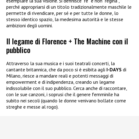
esemplare la sua visione. Si definisce “re” e non “regina”,
perché appropriarsi di un titolo tradizionalmente maschile le
permette di rivendicare, per sé e per tutte le donne, lo
stesso identico spazio, la medesima autorità e le stesse
ambizioni degli uomini.
Il legame di Florence + The Machine con il
pubblico
Attraverso la sua musica e i suoi teatrali concerti, la
cantante britannica, che da poco si è esibita agli
I-DAYS
di
Milano, riesce a mandare reali e potenti messaggi di
empowerment e di indipendenza, creando un legame
indissolubile con il suo pubblico. Cerca anche di raccontare,
con le sue canzoni, i soprusi che il genere femminile ha
subito nei secoli (quando le donne venivano bollate come
streghe e messe al rogo).