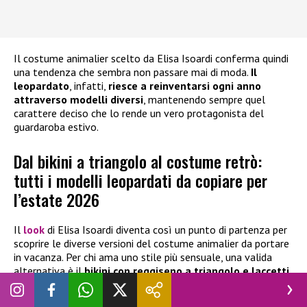
Il costume animalier scelto da Elisa Isoardi conferma quindi
una tendenza che sembra non passare mai di moda.
Il
leopardato
, infatti,
riesce a reinventarsi ogni anno
attraverso modelli diversi
, mantenendo sempre quel
carattere deciso che lo rende un vero protagonista del
guardaroba estivo.
Dal bikini a triangolo al costume retrò:
tutti i modelli leopardati da copiare per
l’estate 2026
Il
look
di Elisa Isoardi diventa così un punto di partenza per
scoprire le diverse versioni del costume animalier da portare
in vacanza. Per chi ama uno stile più sensuale, una valida
alternativa è il
bikini con reggiseno a triangolo e laccetti
regolabili
, da annodare in diversi modi per creare anche una
scollatura effetto halter. Anche in questo caso lo slip con