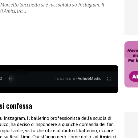
Marcello Sacchetta si è raccontato su Instagram. Il
di Amici, tra…
Ad
hub
Media
/
2
POWERED BY
si confessa
u Instagram. Il ballerino professionista della scuola di
ubblico, ha deciso di rispondere a qualche domanda dei fan.
portante, visto che oltre al ruolo di ballerino, ricopre
me su Real Time. Quest’anno però, come noto, ad
Amici
ci