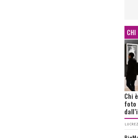
CHI
Chi 
foto
dall
LUCREZ
BigMa