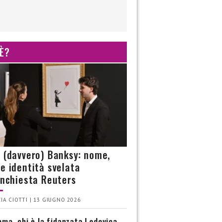
 È?
è (davvero) Banksy: nome,
 e identità svelata
’inchiesta Reuters
IA CIOTTI | 13 GIUGNO 2026
ma, chi è la fidanzata Lodovica