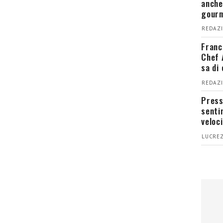
anche
gour
REDAZI
Franc
Chef 
sa di
REDAZI
Press
senti
veloci
LUCREZ