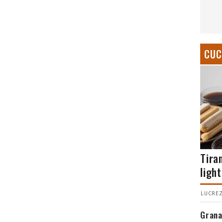
CUC
Tira
light
LUCREZ
Grana