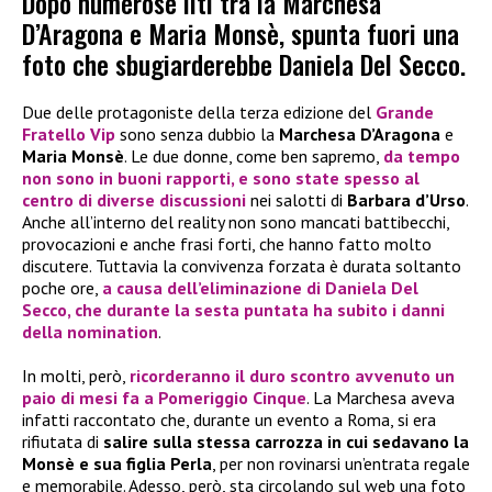
Dopo numerose liti tra la Marchesa
D’Aragona e Maria Monsè, spunta fuori una
foto che sbugiarderebbe Daniela Del Secco.
Due delle protagoniste della terza edizione del
Grande
Fratello Vip
sono senza dubbio la
Marchesa D’Aragona
e
Maria Monsè
. Le due donne, come ben sapremo,
da tempo
non sono in buoni rapporti, e sono state spesso al
centro di diverse discussioni
nei salotti di
Barbara d’Urso
.
Anche all’interno del reality non sono mancati battibecchi,
provocazioni e anche frasi forti, che hanno fatto molto
discutere. Tuttavia la convivenza forzata è durata soltanto
poche ore,
a causa dell’eliminazione di Daniela Del
Secco, che durante la sesta puntata ha subito i danni
della nomination
.
In molti, però,
ricorderanno il duro scontro avvenuto un
paio di mesi fa a Pomeriggio Cinque
. La Marchesa aveva
infatti raccontato che, durante un evento a Roma, si era
rifiutata di
salire sulla stessa carrozza in cui sedavano la
Monsè e sua figlia
Perla
, per non rovinarsi un’entrata regale
e memorabile. Adesso, però, sta circolando sul web una foto