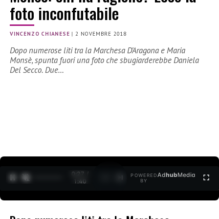
foto inconfutabile
VINCENZO CHIANESE
|
2 NOVEMBRE 2018
Dopo numerose liti tra la Marchesa D’Aragona e Maria
Monsè, spunta fuori una foto che sbugiarderebbe Daniela
Del Secco. Due…
0:27 /
Ad
hub
Media
POWERED
1
/
2
1:40
BY