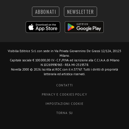
ABBONATI
NEWSLETTER
Visibilia Editrice S.r.l.
con sede in Via Privata Giovannino De Grassi 12/12A, 20123
Milano.
Capitale sociale € 100.000,00 I.V. - C.F./P.IVA ed iscrizione alla C.C.I.A.A. di Milano
N.10269990965 - REA MI-2519578.
Novella 2000 © 2026. Iscritta al ROC con il n.37767. Tutti i diritti di proprietà
letteraria ed artistica riservati.
CONTATTI
PRIVACY E COOKIES POLICY
IMPOSTAZIONI COOKIE
TORNA SU