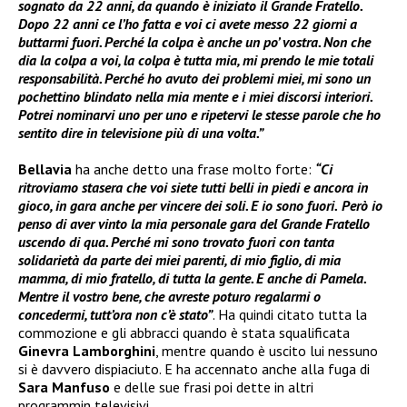
sognato da 22 anni, da quando è iniziato il Grande Fratello.
Dopo 22 anni ce l’ho fatta e voi ci avete messo 22 giorni a
buttarmi fuori. Perché la colpa è anche un po’ vostra. Non che
dia la colpa a voi, la colpa è tutta mia, mi prendo le mie totali
responsabilità. Perché ho avuto dei problemi miei, mi sono un
pochettino blindato nella mia mente e i miei discorsi interiori.
Potrei nominarvi uno per uno e ripetervi le stesse parole che ho
sentito dire in televisione più di una volta.”
Bellavia
ha anche detto una frase molto forte:
“
Ci
ritroviamo stasera che voi siete tutti belli in piedi e ancora in
gioco, in gara anche per vincere dei soli. E io sono fuori.
Però io
penso di aver vinto la mia personale gara del Grande Fratello
uscendo di qua. Perché mi sono trovato fuori con tanta
solidarietà da parte dei miei parenti, di mio figlio, di mia
mamma, di mio fratello, di tutta la gente. E anche di Pamela.
Mentre il vostro bene, che avreste poturo regalarmi o
concedermi, tutt’ora non c’è stato”
. Ha quindi citato tutta la
commozione e gli abbracci quando è stata squalificata
Ginevra Lamborghini
, mentre quando è uscito lui nessuno
si è davvero dispiaciuto. E ha accennato anche alla fuga di
Sara Manfuso
e delle sue frasi poi dette in altri
programmin televisivi.