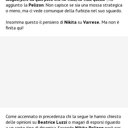
aggiunto la
Pelizon
. Non capisce se sia una mossa strategica
o meno, ma ci vede comunque della furbizia nel suo sguardo.
Insomma questo il pensiero di
Nikita
su
Varrese.
Ma non è
finita qui!
Come accennato in precedenza chi la segue le hanno chiesto
delle opinioni su
Beatrice Luzzi
o magari di esporsi riguardo
a un certo tipo di dinamica. Secondo
Nikita Pelizon
però per