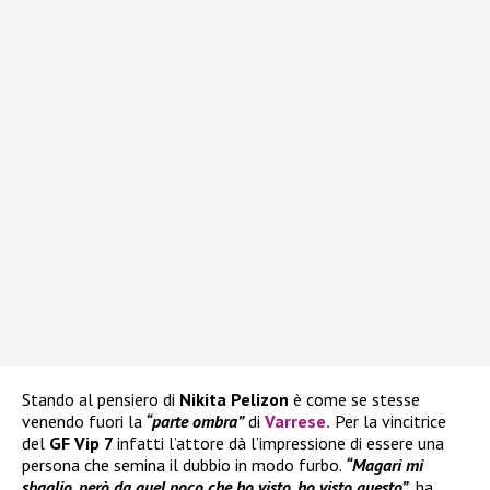
Stando al pensiero di
Nikita Pelizon
è come se stesse
venendo fuori la
“parte ombra”
di
Varrese
.
Per la vincitrice
del
GF Vip 7
infatti l’attore dà l’impressione di essere una
persona che semina il dubbio in modo furbo.
“Magari mi
sbaglio, però da quel poco che ho visto, ho visto questo”
, ha