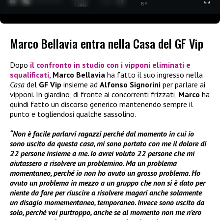
1
/
2
1:40
BY
Marco Bellavia entra nella Casa del GF Vip
Dopo
il confronto in studio con i vipponi eliminati e
squalificati
,
Marco Bellavia
ha fatto il suo ingresso nella
Casa
del
GF Vip
insieme ad
Alfonso Signorini
per parlare ai
vipponi. In giardino, di fronte ai concorrenti frizzati,
Marco
ha
quindi fatto un discorso generico mantenendo sempre il
punto e togliendosi qualche sassolino.
“Non è facile parlarvi ragazzi perché dal momento in cui io
sono uscito da questa casa, mi sono portato con me il dolore di
22 persone insieme a me. Io avrei voluto 22 persone che mi
aiutassero a risolvere un problemino. Ma un problema
momentaneo, perché io non ho avuto un grosso problema. Ho
avuto un problema in mezzo a un gruppo che non si è dato per
niente da fare per riuscire a risolvere magari anche solamente
un disagio momementaneo, temporaneo. Invece sono uscito da
solo, perché voi purtroppo, anche se al momento non me n’ero