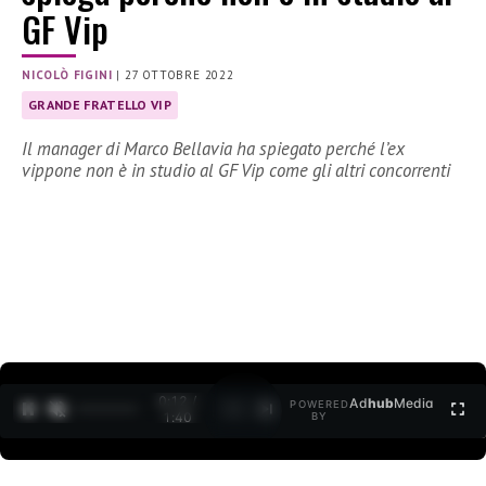
GF Vip
NICOLÒ FIGINI
|
27 OTTOBRE 2022
GRANDE FRATELLO VIP
Il manager di Marco Bellavia ha spiegato perché l’ex
vippone non è in studio al GF Vip come gli altri concorrenti
0:12 /
Ad
hub
Media
POWERED
1
/
2
1:40
BY