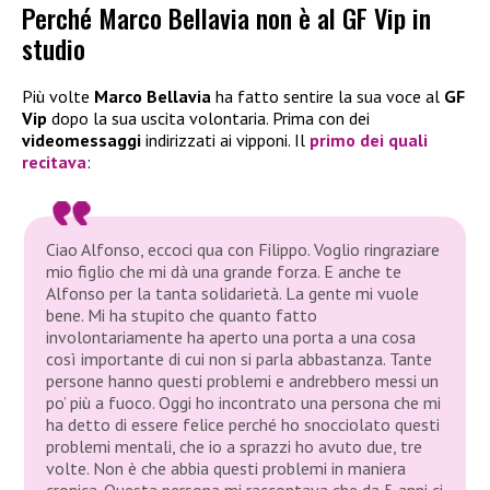
Perché Marco Bellavia non è al GF Vip in
studio
Più volte
Marco Bellavia
ha fatto sentire la sua voce al
GF
Vip
dopo la sua uscita volontaria. Prima con dei
videomessaggi
indirizzati ai vipponi. Il
primo dei quali
recitava
:
Ciao Alfonso, eccoci qua con Filippo. Voglio ringraziare
mio figlio che mi dà una grande forza. E anche te
Alfonso per la tanta solidarietà. La gente mi vuole
bene. Mi ha stupito che quanto fatto
involontariamente ha aperto una porta a una cosa
così importante di cui non si parla abbastanza. Tante
persone hanno questi problemi e andrebbero messi un
po’ più a fuoco. Oggi ho incontrato una persona che mi
ha detto di essere felice perché ho snocciolato questi
problemi mentali, che io a sprazzi ho avuto due, tre
volte. Non è che abbia questi problemi in maniera
cronica. Questa persona mi raccontava che da 5 anni ci