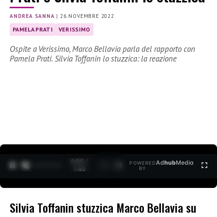
ANDREA SANNA
|
26 NOVEMBRE 2022
PAMELA PRATI
VERISSIMO
Ospite a Verissimo, Marco Bellavia parla del rapporto con
Pamela Prati. Silvia Toffanin lo stuzzica: la reazione
0:07 /
Ad
hub
Media
POWERED
1
/
2
1:40
BY
Silvia Toffanin stuzzica Marco Bellavia su