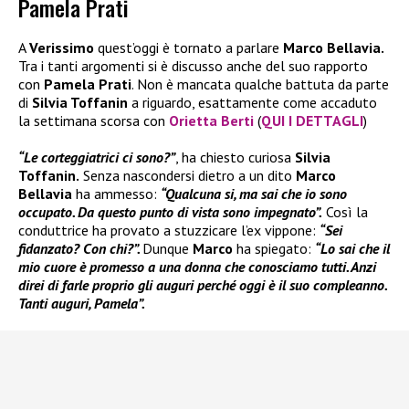
Pamela Prati
A
Verissimo
quest’oggi è tornato a parlare
Marco Bellavia.
Tra i tanti argomenti si è discusso anche del suo rapporto
con
Pamela Prati
. Non è mancata qualche battuta da parte
di
Silvia Toffanin
a riguardo, esattamente come accaduto
la settimana scorsa con
Orietta Berti
(
QUI I DETTAGLI
)
“Le corteggiatrici ci sono?”
, ha chiesto curiosa
Silvia
Toffanin.
Senza nascondersi dietro a un dito
Marco
Bellavia
ha ammesso:
“Qualcuna si, ma sai che io sono
occupato. Da questo punto di vista sono impegnato”.
Così la
conduttrice ha provato a stuzzicare l’ex vippone:
“Sei
fidanzato? Con chi?”.
Dunque
Marco
ha spiegato:
“Lo sai che il
mio cuore è promesso a una donna che conosciamo tutti. Anzi
direi di farle proprio gli auguri perché oggi è il suo compleanno.
Tanti auguri, Pamela”.