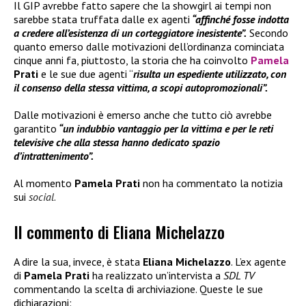
Il GIP avrebbe fatto sapere che la showgirl ai tempi non
sarebbe stata truffata dalle ex agenti
“affinché fosse indotta
a credere all’esistenza di un corteggiatore inesistente”.
Secondo
quanto emerso dalle motivazioni dell’ordinanza cominciata
cinque anni fa, piuttosto, la storia che ha coinvolto
Pamela
Prati
e le sue due agenti “
risulta un espediente utilizzato, con
il consenso della stessa vittima, a scopi autopromozionali”.
Dalle motivazioni è emerso anche che tutto ciò avrebbe
garantito
“un indubbio vantaggio per la vittima e per le reti
televisive che alla stessa hanno dedicato spazio
d’intrattenimento”.
Al momento
Pamela Prati
non ha commentato la notizia
sui
social
.
Il commento di Eliana Michelazzo
A dire la sua, invece, è stata
Eliana Michelazzo
. L’ex agente
di
Pamela Prati
ha realizzato un’intervista a
SDL TV
commentando la scelta di archiviazione. Queste le sue
dichiarazioni: