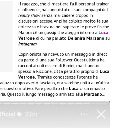
Il ragazzo, che di mestiere fa il personal trainer
e influencer, ha conquistato i suoi compagni del
reality show
senza mai cadere troppo in
discussioni accese. Anzi ha colpito molto la sua
dolcezza e bravura nel superare le prove fisiche.
Ma ora c’è un gossip che aleggia intorno a
Luca
Vetrone
di cui ha parlato
Deianira Marzano
su
Instagram
.
L’opinionista ha ricevuto un messaggio in direct
da parte di una sua follower. Quest’ultima ha
raccontato di essere di Rimini, ma di andare
spesso a Riccione, città peraltro proprio di
Luca
Vetrone.
Tramite conoscenze l’utente ha
agazzo dopo averlo lasciato, ora sarebbe unita a un’altra
per questo motivo. Pare peraltro che
Luca
ci sia rimasto
ria. Questo il lungo messaggio arrivato alla
Marzano
…