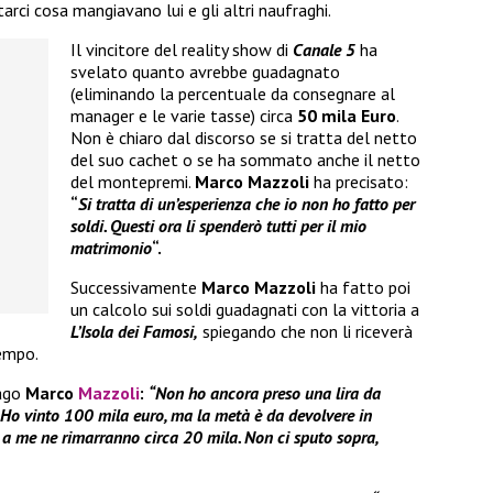
arci cosa mangiavano lui e gli altri naufraghi.
Il vincitore del reality show di
Canale 5
ha
svelato quanto avrebbe guadagnato
(eliminando la percentuale da consegnare al
manager e le varie tasse) circa
50 mila Euro
.
Non è chiaro dal discorso se si tratta del netto
del suo cachet o se ha sommato anche il netto
del montepremi.
Marco Mazzoli
ha precisato:
“
Si tratta di un’esperienza che io non ho fatto per
soldi. Questi ora li spenderò tutti per il mio
matrimonio
“.
Successivamente
Marco Mazzoli
ha fatto poi
un calcolo sui soldi guadagnati con la vittoria a
L’Isola dei Famosi,
spiegando che non li riceverà
tempo.
rago
Marco
Mazzoli
:
“Non ho ancora preso una lira da
Ho vinto 100 mila euro, ma la metà è da devolvere in
o a me ne rimarranno circa 20 mila. Non ci sputo sopra,