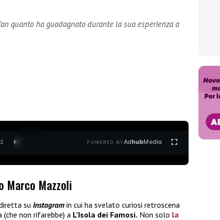
fan quanto ha guadagnato durante la sua esperienza a
Ad
hub
Media
/
2
POWERED BY
o Marco Mazzoli
diretta su
Instagram
in cui ha svelato curiosi retroscena
 (che non rifarebbe) a
L’Isola dei Famosi.
Non solo
la