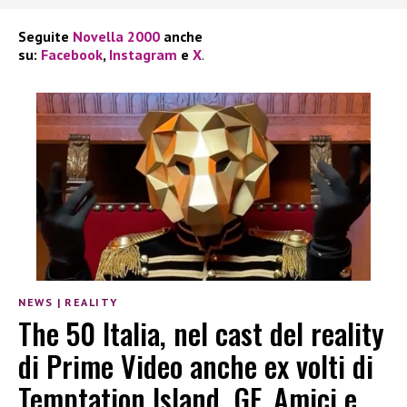
Seguite
Novella 2000
anche
su:
Facebook
,
Instagram
e
X
.
NEWS
|
REALITY
The 50 Italia, nel cast del reality
di Prime Video anche ex volti di
Temptation Island, GF, Amici e