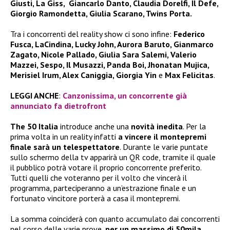
Giusti, La Giss, Giancarlo Danto, Claudia Dorelfi, Il Defe,
Giorgio Ramondetta, Giulia Scarano, Twins Porta.
Tra i concorrenti del reality show ci sono infine:
Federico
Fusca, LaCindina, Lucky John, Aurora Baruto, Gianmarco
Zagato, Nicole Pallado, Giulia Sara Salemi, Valerio
Mazzei, Sespo, Il Musazzi, Panda Boi, Jhonatan Mujica,
Merisiel Irum, Alex Caniggia, Giorgia Yin
e
Max Felicitas
.
LEGGI ANCHE
:
Canzonissima, un concorrente già
annunciato fa dietrofront
The 50 Italia
introduce anche una
novità inedita
. Per la
prima volta in un reality infatti
a vincere il montepremi
finale sarà un telespettatore
. Durante le varie puntate
sullo schermo della tv apparirà un QR code, tramite il quale
il pubblico potrà votare il proprio concorrente preferito.
Tutti quelli che voteranno per il volto che vincerà il
programma, parteciperanno a un’estrazione finale e un
fortunato vincitore porterà a casa il montepremi.
La somma coinciderà con quanto accumulato dai concorrenti
nel corso delle varie prove,
per un massimo di 50mila