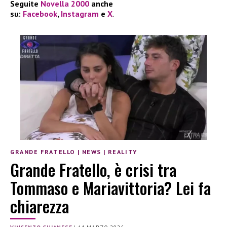
Seguite
Novella 2000
anche
su:
Facebook
,
Instagram
e
X
.
GRANDE FRATELLO
|
NEWS
|
REALITY
Grande Fratello, è crisi tra
Tommaso e Mariavittoria? Lei fa
chiarezza