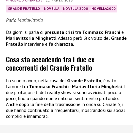
VINCENZO CHIANESE
|
11 MARZO 2026
GRANDE FRATELLO
NOVELLA
NOVELLA 2000
NOVELLA2000
Parla Mariavittoria
Da giorni si parla di
presunta crisi
tra
Tommaso Franchi
e
Mariavittoria Minghetti
. Adesso però l’ex volto del
Grande
Fratello
interviene e fa chiarezza.
Cosa sta accadendo tra i due ex
concorrenti del Grande Fratello
Lo scorso anno, nella casa del
Grande Fratello
, è nato
l’amore tra
Tommaso Franchi
e
Mariavittoria Minghetti
. I
due protagonisti del reality show si sono avvicinati poco a
poco, fino a quando non è nato un sentimento profondo.
Anche dopo la fine della trasmissione in onda su Canale 5, i
due hanno continuato a frequentarsi, mostrandosi sui social
complici e innamorati.