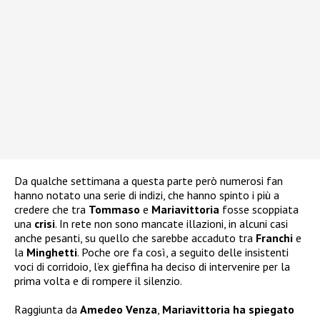
Da qualche settimana a questa parte però numerosi fan
hanno notato una serie di indizi, che hanno spinto i più a
credere che tra
Tommaso
e
Mariavittoria
fosse scoppiata
una
crisi
. In rete non sono mancate illazioni, in alcuni casi
anche pesanti, su quello che sarebbe accaduto tra
Franchi
e
la
Minghetti
. Poche ore fa così, a seguito delle insistenti
voci di corridoio, l’ex gieffina ha deciso di intervenire per la
prima volta e di rompere il silenzio.
Raggiunta da
Amedeo Venza
,
Mariavittoria ha spiegato