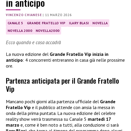
in anticipo
VINCENZO CHIANESE
|
11 MARZO 2026
CANALE 5
GRANDE FRATELLO VIP
ILARY BLASI
NOVELLA
NOVELLA 2000
NOVELLA2000
Ecco quando e cosa accadrà
La nuova edizione del
Grande Fratello Vip inizia in
anticipo
: 4 concorrenti entreranno in casa già nelle prossime
ore.
Partenza anticipata per il Grande Fratello
Vip
Mancano pochi giorni alla partenza ufficiale del
Grande
Fratello Vip
e il pubblico attende con ansia la messa in
onda della prima puntata. La nuova edizione del celebre
reality show verrà trasmessa su Canale 5
martedì 17
marzo
e, come è ben noto a tutti, alla conduzione ci sarà
Ilary Blasi
, che torna al timone del programma dopo alcuni