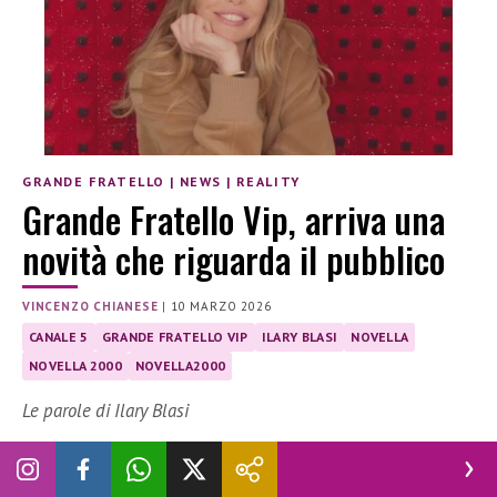
GRANDE FRATELLO
|
NEWS
|
REALITY
Grande Fratello Vip, arriva una
novità che riguarda il pubblico
VINCENZO CHIANESE
|
10 MARZO 2026
CANALE 5
GRANDE FRATELLO VIP
ILARY BLASI
NOVELLA
NOVELLA 2000
NOVELLA2000
Le parole di Ilary Blasi
Ilary Blasi
annuncia un’importante
novità
per il
Grande
Fratello Vip
, che riguarda il
coinvolgimento del pubblico
: