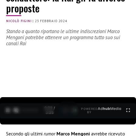
proposte
NICOLÒ FIGINI
|
23 FEBBRAIO 2024
Stando a quanto riportano le ultime indiscrezioni Marco
Mengoni potrebbe ottenere un programma tutto suo sui
canali Rai
0:30 /
Ad
hub
Media
POWERED
1
/
2
3:35
BY
Secondo gli ultimi
rumor
Marco Mengoni
avrebbe ricevuto