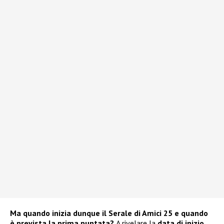
Ma quando inizia dunque il Serale di Amici 25 e quando
è prevista la prima puntata?
A rivelare la
data di inizio