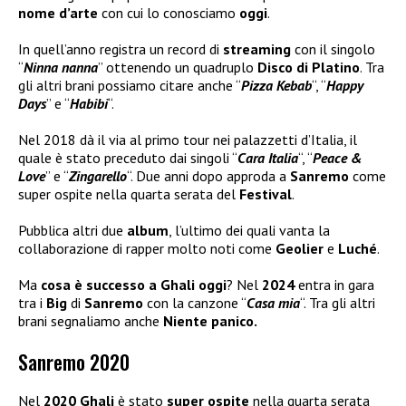
nome d’arte
con cui lo conosciamo
oggi
.
In quell’anno registra un record di
streaming
con il singolo
“
Ninna nanna
” ottenendo un quadruplo
Disco di Platino
. Tra
gli altri brani possiamo citare anche “
Pizza Kebab
“, “
Happy
Days
” e “
Habibi
“.
Nel 2018 dà il via al primo tour nei palazzetti d’Italia, il
quale è stato preceduto dai singoli “
Cara Italia
“, “
Peace &
Love
” e “
Zingarello
“. Due anni dopo approda a
Sanremo
come
super ospite nella quarta serata del
Festival
.
Pubblica altri due
album
, l’ultimo dei quali vanta la
collaborazione di rapper molto noti come
Geolier
e
Luché
.
Ma
cosa è successo a Ghali oggi
? Nel
2024
entra in gara
tra i
Big
di
Sanremo
con la canzone “
Casa mia
“. Tra gli altri
brani segnaliamo anche
Niente panico.
Sanremo 2020
Nel
2020 Ghali
è stato
super ospite
nella quarta serata