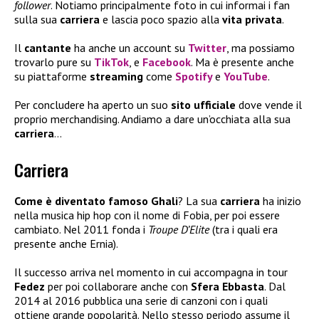
follower
. Notiamo principalmente foto in cui informai i fan
sulla sua
carriera
e lascia poco spazio alla
vita privata
.
Il
cantante
ha anche un account su
Twitter
, ma possiamo
trovarlo pure su
TikTok
, e
Facebook
. Ma è presente anche
su piattaforme
streaming
come
Spotify
e
YouTube
.
Per concludere ha aperto un suo
sito ufficiale
dove vende il
proprio merchandising. Andiamo a dare un’occhiata alla sua
carriera
…
Carriera
Come è diventato famoso Ghali
? La sua
carriera
ha inizio
nella musica hip hop con il nome di Fobia, per poi essere
cambiato. Nel 2011 fonda i
Troupe D’Elite
(tra i quali era
presente anche Ernia).
Il successo arriva nel momento in cui accompagna in tour
Fedez
per poi collaborare anche con
Sfera Ebbasta
. Dal
2014 al 2016 pubblica una serie di canzoni con i quali
ottiene grande popolarità. Nello stesso periodo assume il