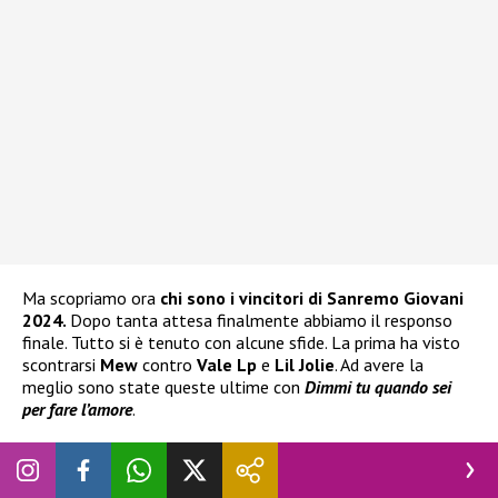
Ma scopriamo ora
chi sono i vincitori di Sanremo Giovani
2024.
Dopo tanta attesa finalmente abbiamo il responso
finale. Tutto si è tenuto con alcune sfide. La prima ha visto
scontrarsi
Mew
contro
Vale Lp
e
Lil Jolie
. Ad avere la
meglio sono state queste ultime con
Dimmi tu quando sei
per fare l’amore
.
Successivamente è stata la volta di
Alex Wyse
e
Selmi.
A
passare il turno è stato il primo con
Rockstar
. In seguito altra