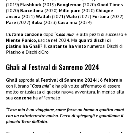
(2019)
Flashback
(2019)
Boogleman
(2020)
Good Times
(2020)
Barcellona
(2020)
Mille pare
(2020)
Chiagne
ancora
(2021)
Wallah
(2021)
Walo
(2022)
Fortuna
(2022)
Pare
(2022)
Baba
(2023)
Casa mia
(2024).
L’
ultima canzone
dopo “
Casa mia
” e altri pezzi di successo è
Niente Panico,
uscita nel 2024. Ma
quanti dischi di
platino ha Ghali
? Il
cantante ha vinto
numerosi Dischi di
Platino e Dischi d’Oro.
Ghali al Festival di Sanremo 2024
Ghali
approda al
Festival di Sanremo 2024
il
6 febbraio
con il brano “
Casa mia
” e ha più volte affermato di essere
molto entusiasta di questa nuova avventura. In merito alla
sua
canzone
ha affermato:
“Casa mia è un viaggione, come fosse un brano a quattro mani
con un extraterrestre amico. Cerco di spiegargli e guardiamo il
pianeta Terra dall’alto.