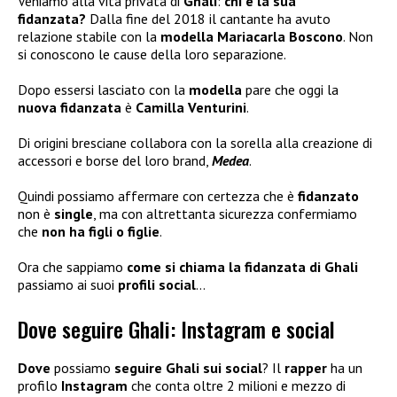
Veniamo alla vita privata di
Ghali
:
chi è la sua
fidanzata?
Dalla fine del 2018 il cantante ha avuto
relazione stabile con la
modella Mariacarla Boscono
. Non
si conoscono le cause della loro separazione.
Dopo essersi lasciato con la
modella
pare che oggi la
nuova fidanzata
è
Camilla Venturini
.
Di origini bresciane collabora con la sorella alla creazione di
accessori e borse del loro brand,
Medea
.
Quindi possiamo affermare con certezza che è
fidanzato
non è
single
, ma con altrettanta sicurezza confermiamo
che
non ha figli
o figlie
.
Ora che sappiamo
come si chiama la fidanzata di Ghali
passiamo ai suoi
profili social
…
Dove seguire Ghali: Instagram e social
Dove
possiamo
seguire Ghali sui social
? Il
rapper
ha un
profilo
Instagram
che conta oltre 2 milioni e mezzo di