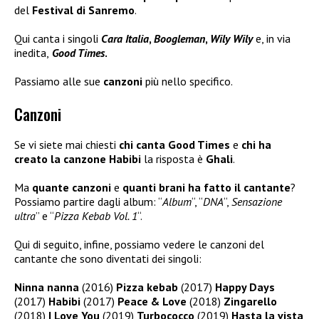
del
Festival di Sanremo
.
Qui canta i singoli
Cara Italia
,
Boogleman
,
Wily Wily
e, in via
inedita,
Good Times
.
Passiamo alle sue
canzoni
più nello specifico.
Canzoni
Se vi siete mai chiesti
chi canta Good Times
e
chi ha
creato la canzone Habibi
la risposta è
Ghali
.
Ma
quante canzoni
e
quanti brani ha fatto il cantante
?
Possiamo partire dagli album: “
Album
“, “
DNA
“,
Sensazione
ultra
” e “
Pizza Kebab Vol. 1
“.
Qui di seguito, infine, possiamo vedere le canzoni del
cantante che sono diventati dei singoli:
Ninna nanna
(2016)
Pizza kebab
(2017)
Happy Days
(2017)
Habibi
(2017)
Peace & Love
(2018)
Zingarello
(2018)
I Love You
(2019)
Turbococco
(2019)
Hasta la vista