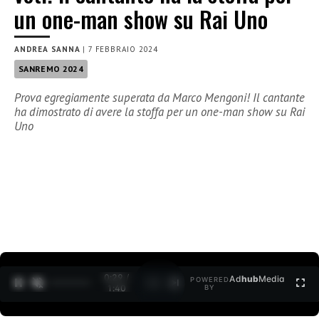
un one-man show su Rai Uno
ANDREA SANNA
|
7 FEBBRAIO 2024
SANREMO 2024
Prova egregiamente superata da Marco Mengoni! Il cantante
ha dimostrato di avere la stoffa per un one-man show su Rai
Uno
0:30 /
Ad
hub
Media
POWERED
1
/
2
1:40
BY