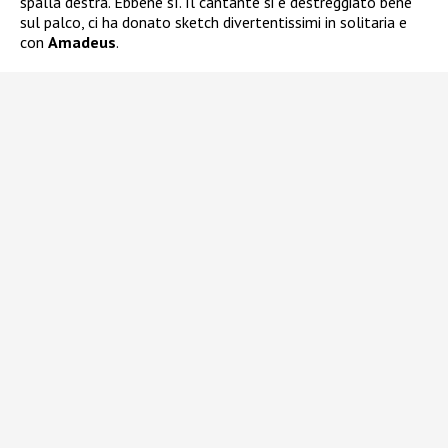
spalla destra. Ebbene sì. Il cantante si è destreggiato bene
sul palco, ci ha donato sketch divertentissimi in solitaria e
con
Amadeus
.