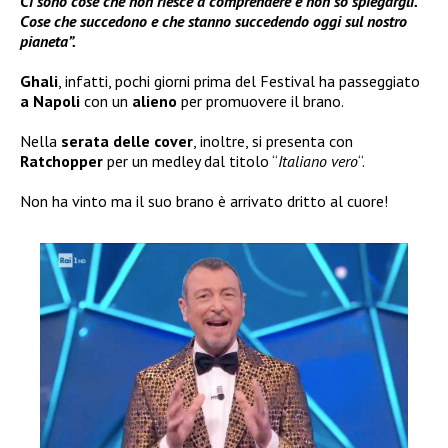
Ci sono cose che non riesce a comprendere e non so spiegargli.
Cose che succedono e che stanno succedendo oggi sul nostro
pianeta”.
Ghali
, infatti, pochi giorni prima del Festival ha passeggiato
a Napoli
con un
alieno
per promuovere il brano.
Nella
serata delle
cover
, inoltre, si presenta con
Ratchopper
per un medley dal titolo “
Italiano vero
“.
Non ha vinto ma il suo brano è arrivato dritto al cuore!