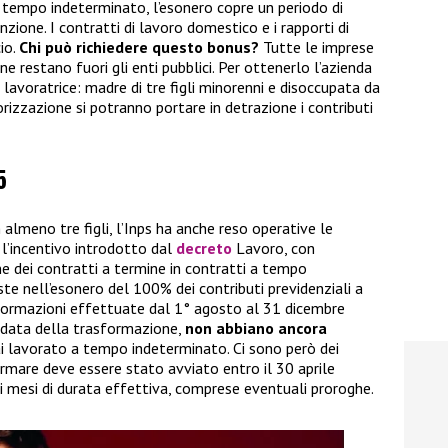
a tempo indeterminato, l’esonero copre un periodo di
zione. I contratti di lavoro domestico e i rapporti di
io.
Chi può richiedere questo bonus?
Tutte le imprese
ne restano fuori gli enti pubblici. Per ottenerlo l’azienda
a lavoratrice: madre di tre figli minorenni e disoccupata da
orizzazione si potranno portare in detrazione i contributi
5
lmeno tre figli, l’Inps ha anche reso operative le
 l’incentivo introdotto dal
decreto
Lavoro, con
ne dei contratti a termine in contratti a tempo
te nell’esonero del 100% dei contributi previdenziali a
asformazioni effettuate dal 1° agosto al 31 dicembre
la data della trasformazione,
non abbiano ancora
i lavorato a tempo indeterminato. Ci sono però dei
formare deve essere stato avviato entro il 30 aprile
i mesi di durata effettiva, comprese eventuali proroghe.