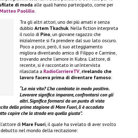
sfilate di moda
alle quali hanno partecipato, come per
 Matteo Paolillo
.
Tra gli altri attori, uno dei più amati e senza
dubbio
Artem Tkachuk
. Nella fiction interpreta
il ruolo di
Pino
, un giovane ragazzo che
inizialmente si fa prendere dal suo lato oscuro.
Poco a poco, però, il suo atteggiamento
migliora diventando amico di Filippo e Carmine,
trovando anche l’amore in Kubra. L’attore, di
recente, si è raccontato in un’intervista
rilasciata a
RadioCorriereTV
,
rivelando che
lavoro faceva prima di diventare famoso
:
“La mia vita? L’ha cambiata in modo positivo.
Lavorare significa imparare, confrontarsi con gli
altri. Significa formarsi da un punto di vista
cita della prima stagione di Mare Fuori, lì è accaduto
to capire che la strada era quella giusta”.
l’attore di
Mare Fuori
, il quale ha svelato di aver svolto
 debutto nel mondo della recitazione: