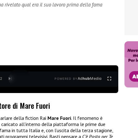
a rivelato qual era il suo lavoro prima della fama
Ad
hub
Media
/
2
POWERED BY
tore di Mare Fuori
arlare della fiction Rai
Mare Fuori
. Il fenomeno è
caricato all’interno della piattaforma le prime due
fama in tutta Italia e, con l’uscita della terza stagione,
ati programmi televisivi. Basti pensare a
C’è Posta per Te