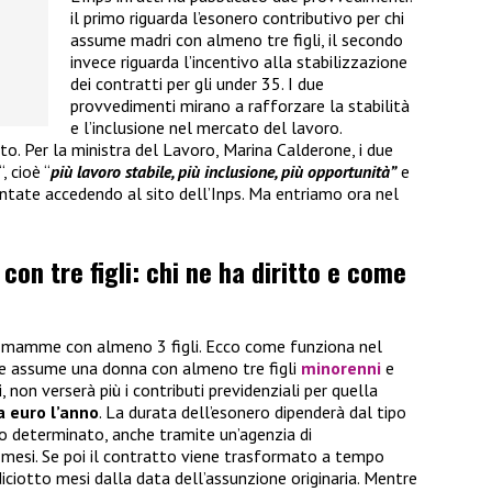
il primo riguarda l’esonero contributivo per chi
assume madri con almeno tre figli, il secondo
invece riguarda l’incentivo alla stabilizzazione
dei contratti per gli under 35. I due
provvedimenti mirano a rafforzare la stabilità
e l’inclusione nel mercato del lavoro.
. Per la ministra del Lavoro, Marina Calderone, i due
“, cioè “
più lavoro stabile, più inclusione, più opportunità”
e
tate accedendo al sito dell’Inps. Ma entriamo ora nel
n tre figli: chi ne ha diritto e come
ne mamme con almeno 3 figli. Ecco come funziona nel
che assume una donna con almeno tre figli
minorenni
e
non verserà più i contributi previdenziali per quella
a euro l’anno
. La durata dell’esonero dipenderà dal tipo
po determinato, anche tramite un’agenzia di
 mesi. Se poi il contratto viene trasformato a tempo
diciotto mesi dalla data dell’assunzione originaria. Mentre