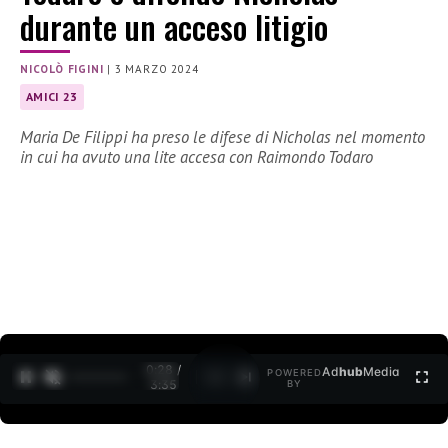
durante un acceso litigio
NICOLÒ FIGINI
|
3 MARZO 2024
AMICI 23
Maria De Filippi ha preso le difese di Nicholas nel momento
in cui ha avuto una lite accesa con Raimondo Todaro
0:30 /
Ad
hub
Media
POWERED
1
/
2
3:35
BY