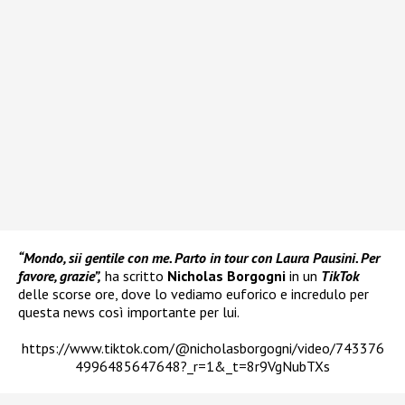
“Mondo, sii gentile con me. Parto in tour con Laura Pausini. Per
favore, grazie”,
ha scritto
Nicholas Borgogni
in un
TikTok
delle scorse ore, dove lo vediamo euforico e incredulo per
questa news così importante per lui.
https://www.tiktok.com/@nicholasborgogni/video/743376
4996485647648?_r=1&_t=8r9VgNubTXs