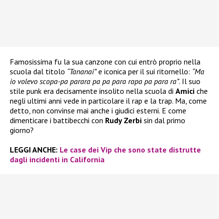
Famosissima fu la sua canzone con cui entrò proprio nella
scuola dal titolo
“Tananai”
e iconica per il sui ritornello:
“Ma
io volevo scopa-pa parara pa pa para rapa pa para ra”
. Il suo
stile punk era decisamente insolito nella scuola di
Amici
che
negli ultimi anni vede in particolare il rap e la trap. Ma, come
detto, non convinse mai anche i giudici esterni. E come
dimenticare i battibecchi con
Rudy Zerbi
sin dal primo
giorno?
LEGGI ANCHE:
Le case dei Vip che sono state distrutte
dagli incidenti in California