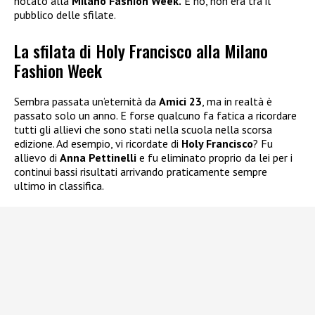
notato alla
Milano Fashion Week.
E no, non era tra il
pubblico delle sfilate.
La sfilata di Holy Francisco alla Milano
Fashion Week
Sembra passata un’eternità da
Amici 23
, ma in realtà è
passato solo un anno. E forse qualcuno fa fatica a ricordare
tutti gli allievi che sono stati nella scuola nella scorsa
edizione. Ad esempio, vi ricordate di
Holy Francisco
? Fu
allievo di
Anna Pettinelli
e fu eliminato proprio da lei per i
continui bassi risultati arrivando praticamente sempre
ultimo in classifica.