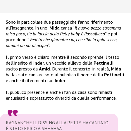
Sono in particolare due passaggi che fanno riferimento
all’insegnante. In uno,
Mida
canta “
Il nuovo pezzo streamma
mica poco, c’è la faccia della Petty baby è Rossofuoco
” e poi
poco dopo “
Vedi tu che giornataccia, che c’ho la gola secca,
dammi un po’ di acqua
“.
Il primo verso è chiaro, mentre il secondo riprende il testo
dell’inedito di
Inder
, un vecchio allievo della
Pettinelli
,
uscito presto da
Amici
. Durante il concerto, in realtà,
Mida
ha lasciato cantare solo al pubblico il nome della
Pettinelli
e anche il riferimento ad
Inder
.
Il pubblico presente e anche i fan da casa sono rimasti
entusiasti e soprattutto divertiti da quella performance.
RAGA ANCHE IL DISSING ALLA PETTY HA CANTATO,
È STATO EPICO AJSHHAHAA