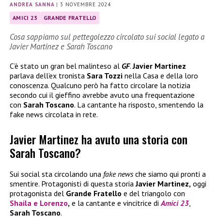
ANDREA SANNA
|
3 NOVEMBRE 2024
AMICI 23
GRANDE FRATELLO
Cosa sappiamo sul pettegolezzo circolato sui social legato a
Javier Martinez e Sarah Toscano
C’è stato un gran bel malinteso al
GF
.
Javier Martinez
parlava dell’ex tronista
Sara Tozzi
nella Casa e della loro
conoscenza. Qualcuno però ha fatto circolare la notizia
secondo cui il gieffino avrebbe avuto una frequentazione
con
Sarah Toscano
. La cantante ha risposto, smentendo la
fake news circolata in rete.
Javier Martinez ha avuto una storia con
Sarah Toscano?
Sui social sta circolando una
fake news
che siamo qui pronti a
smentire. Protagonisti di questa storia
Javier Martinez,
oggi
protagonista del
Grande Fratello
e del triangolo con
Shaila
e
Lorenzo
,
e la cantante e vincitrice di
Amici 23
,
Sarah Toscano
.