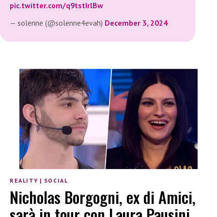
pic.twitter.com/q9tstIrlBw
— solenne (@solenne4evah)
December 3, 2024
REALITY
|
SOCIAL
Nicholas Borgogni, ex di Amici,
sarà in tour con Laura Pausini