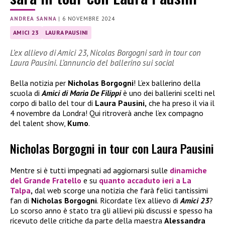
ANDREA SANNA
|
6 NOVEMBRE 2024
AMICI 23
LAURA PAUSINI
L’ex allievo di Amici 23, Nicolas Borgogni sarà in tour con
Laura Pausini. L’annuncio del ballerino sui social
Bella notizia per
Nicholas Borgogni
! L’ex ballerino della
scuola di
Amici di Maria De Filippi
è uno dei ballerini scelti nel
corpo di ballo del tour di
Laura Pausini,
che ha preso il via il
4 novembre da Londra! Qui ritroverà anche l’ex compagno
del talent show,
Kumo
.
Nicholas Borgogni in tour con Laura Pausini
Mentre si è tutti impegnati ad aggiornarsi sulle
dinamiche
del
Grande Fratello
e su
quanto accaduto ieri a
La
Talpa
,
dal web scorge una notizia che farà felici tantissimi
fan di
Nicholas Borgogni
. Ricordate l’ex allievo di
Amici 23
?
Lo scorso anno è stato tra gli allievi più discussi e spesso ha
ricevuto delle critiche da parte della maestra
Alessandra