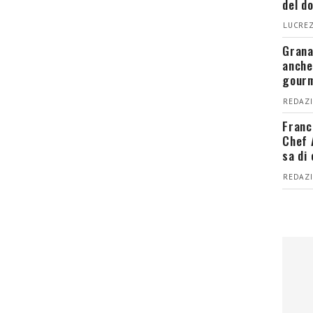
del d
LUCREZ
Grana
anche
gour
REDAZI
Franc
Chef 
sa di
REDAZI