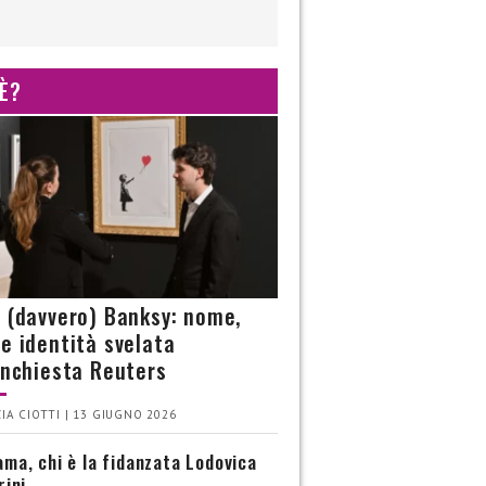
 È?
è (davvero) Banksy: nome,
 e identità svelata
’inchiesta Reuters
IA CIOTTI | 13 GIUGNO 2026
ma, chi è la fidanzata Lodovica
rini