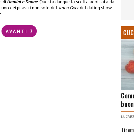
e di
Uomini e Donne
. Questa dunque la scelta adottata da
, uno dei pilastri non solo del
Trono Over
del dating show
.
AVANTI
CUC
Come
buon
LUCREZ
Tiram