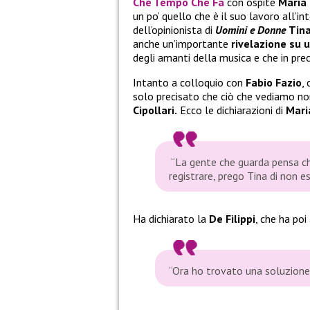
Che Tempo Che Fa
con ospite
Maria 
un po’ quello che è il suo lavoro all’
dell’opinionista di
Uomini e Donne
Tina
anche un’importante
rivelazione su 
degli amanti della musica e che in pre
Intanto a colloquio con
Fabio Fazio
,
solo precisato che ciò che vediamo no
Cipollari.
Ecco le dichiarazioni di
Mar
“La gente che guarda pensa che 
registrare, prego Tina di non e
Ha dichiarato la
De Filippi
, che ha poi
“
Ora ho trovato una soluzione,