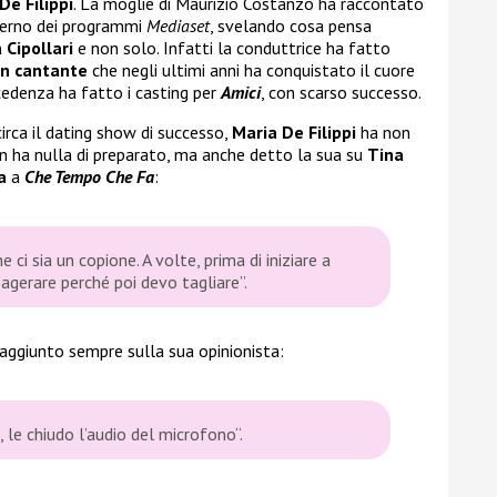
De Filippi
. La moglie di Maurizio Costanzo ha raccontato
interno dei programmi
Mediaset
, svelando cosa pensa
 Cipollari
e non solo. Infatti la conduttrice ha fatto
un cantante
che negli ultimi anni ha conquistato il cuore
cedenza ha fatto i casting per
Amici
, con scarso successo.
 circa il dating show di successo,
Maria De Filippi
ha non
n ha nulla di preparato, ma anche detto la sua su
Tina
ia
a
Che Tempo Che Fa
:
ci sia un copione. A volte, prima di iniziare a
sagerare perché poi devo tagliare”.
 aggiunto sempre sulla sua opinionista:
 le chiudo l’audio del microfono“.