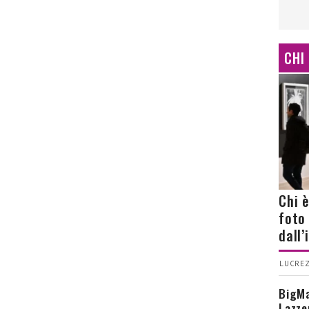
CHI
Chi 
foto
dall
LUCREZ
BigMa
Lazze