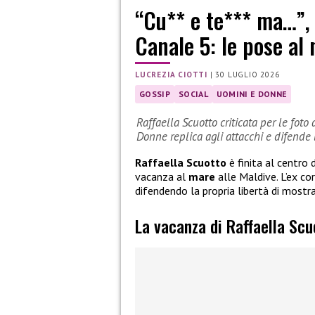
“Cu** e te*** ma…”, c
Canale 5: le pose al
LUCREZIA CIOTTI
|
30 LUGLIO 2026
GOSSIP
SOCIAL
UOMINI E DONNE
Raffaella Scuotto criticata per le foto
Donne replica agli attacchi e difende l
Raffaella Scuotto
è finita al centro 
vacanza al
mare
alle Maldive. L’ex co
difendendo la propria libertà di mostr
La vacanza di Raffaella Scu