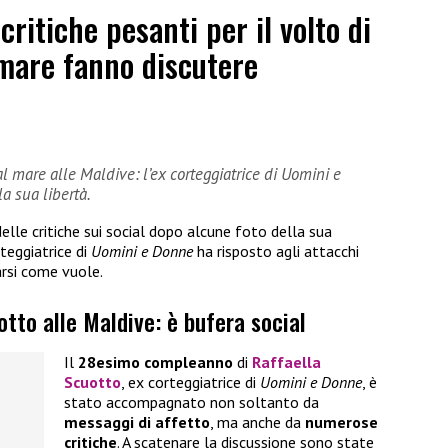
ritiche pesanti per il volto di
 mare fanno discutere
 al mare alle Maldive: l’ex corteggiatrice di Uomini e
a sua libertà.
delle critiche sui social dopo alcune foto della sua
rteggiatrice di
Uomini e Donne
ha risposto agli attacchi
arsi come vuole.
otto alle Maldive: è bufera social
Il
28esimo compleanno
di
Raffaella
Scuotto
, ex corteggiatrice di
Uomini e Donne
, è
stato accompagnato non soltanto da
messaggi di affetto
, ma anche da
numerose
critiche
. A scatenare la discussione sono state