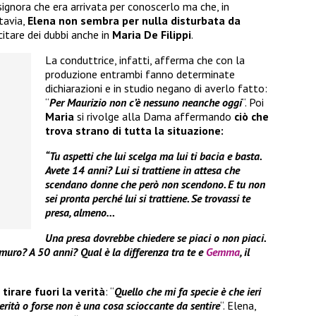
ignora che era arrivata per conoscerlo ma che, in
tavia,
Elena non sembra per nulla disturbata da
citare dei dubbi anche in
Maria De Filippi
.
La conduttrice, infatti, afferma che con la
produzione entrambi fanno determinate
dichiarazioni e in studio negano di averlo fatto:
“
Per Maurizio non c’è nessuno neanche oggi
“. Poi
Maria
si rivolge alla Dama affermando
ciò che
trova strano di tutta la situazione:
“Tu aspetti che lui scelga ma lui ti bacia e basta.
Avete 14 anni? Lui si trattiene in attesa che
scendano donne che però non scendono. E tu non
sei pronta perché lui si trattiene. Se trovassi te
presa, almeno…
Una presa dovrebbe chiedere se piaci o non piaci.
 muro? A 50 anni? Qual è la differenza tra te e
Gemma
, il
 tirare fuori la verità
: “
Quello che mi fa specie è che ieri
verità o forse non è una cosa scioccante da sentire
“. Elena,