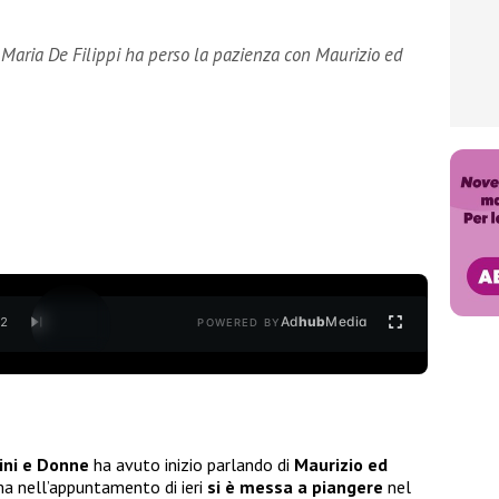
aria De Filippi ha perso la pazienza con Maurizio ed
Ad
hub
Media
/
2
POWERED BY
ni e Donne
ha avuto inizio parlando di
Maurizio ed
ma nell’appuntamento di ieri
si è messa a piangere
nel