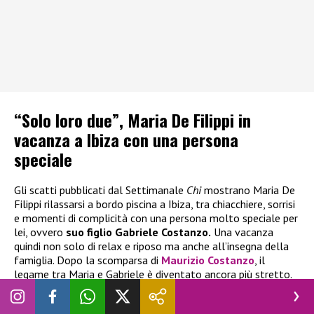
“Solo loro due”, Maria De Filippi in
vacanza a Ibiza con una persona
speciale
Gli scatti pubblicati dal Settimanale
Chi
mostrano Maria De
Filippi rilassarsi a bordo piscina a Ibiza, tra chiacchiere, sorrisi
e momenti di complicità con una persona molto speciale per
lei, ovvero
suo figlio Gabriele Costanzo.
Una vacanza
quindi non solo di relax e riposo ma anche all’insegna della
famiglia. Dopo la scomparsa di
Maurizio Costanzo
, il
legame tra Maria e Gabriele è diventato ancora più stretto.
Ecco cosa scrive
Chi:
“
Una vacanza fuori dalla comfort zone. O
forse, più semplicemente, dentro una zona protetta: quella di un