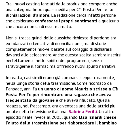
Tra i nuovi casting lanciati dalla produzione compare anche
una categoria finora quasi inedita per C’è Posta Per Te:
le
dichiarazioni d’amore
. La redazione cerca infatti persone
che desiderano
confessare i propri sentimenti
a qualcuno
che ancora non sa di essere amato.
Non si tratta quindi delle classiche richieste di perdono tra
ex fidanzati o tentativi di riconciliazione, ma di storie
completamente nuove, basate sul coraggio di dichiararsi
davanti alle telecamere. Anche questa scelta sembra inserirsi
perfettamente nello spirito del programma, senza
stravolgerne il format ma offrendo nuovi spunti narrativi.
In realtà, casi simili erano già comparsi, seppur raramente,
nella lunga storia della trasmissione. Come ricordato da
Fanpage, anni fa
un uomo di nome Maurizio scrisse a C’è
Posta Per Te per rincontrare una ragazza che aveva
frequentato da giovane
e che aveva rifiutato. Quella
ragazza, nel frattempo, era diventata una delle attrici più
amate della televisione italiana:
Sabrina Ferilli
. Un altro
episodio risale invece al 2005, quando
Elsa Isnardi chiese
l’aiuto della trasmissione per riabbracciare il bambino