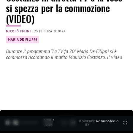
si spezza per la commozione
(VIDEO)
NICOLÒ FIGINI
|
29 FEBBRAIO 2024
MARIA DE FILIPPI
Durante il programma “La TV fa 70” Maria De Filippi si è
commossa ricordando il marito Maurizio Costanzo. Il video
0:29 /
Ad
hub
Media
POWERED
1
/
2
3:35
BY