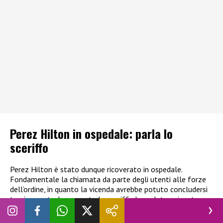
Perez Hilton in ospedale: parla lo
sceriffo
Perez Hilton è stato dunque ricoverato in ospedale.
Fondamentale la chiamata da parte degli utenti alle forze
dell’ordine, in quanto la vicenda avrebbe potuto concludersi
tragicamente. In una nota lo sceriffo ha voluto spiegate
come è stata gestita la situazione:
“In molti dei casi che
coinvolgono una persona in crisi per problemi di salute mentale