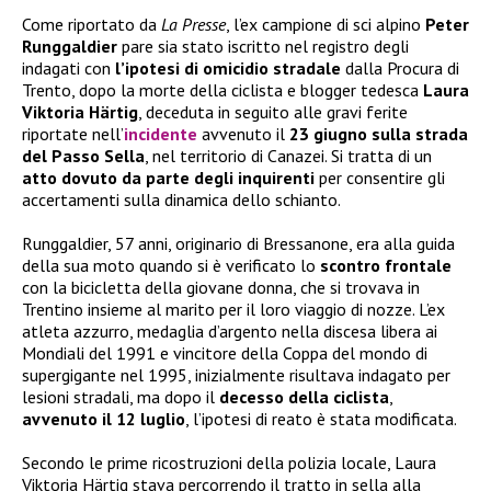
Come riportato da
La Presse
, l’ex campione di sci alpino
Peter
Runggaldier
pare sia stato iscritto nel registro degli
indagati con
l’ipotesi di omicidio stradale
dalla Procura di
Trento, dopo la morte della ciclista e blogger tedesca
Laura
Viktoria Härtig
, deceduta in seguito alle gravi ferite
riportate nell’
incidente
avvenuto il
23 giugno sulla strada
del Passo Sella
, nel territorio di Canazei. Si tratta di un
atto dovuto da parte degli inquirenti
per consentire gli
accertamenti sulla dinamica dello schianto.
Runggaldier, 57 anni, originario di Bressanone, era alla guida
della sua moto quando si è verificato lo
scontro frontale
con la bicicletta della giovane donna, che si trovava in
Trentino insieme al marito per il loro viaggio di nozze. L’ex
atleta azzurro, medaglia d’argento nella discesa libera ai
Mondiali del 1991 e vincitore della Coppa del mondo di
supergigante nel 1995, inizialmente risultava indagato per
lesioni stradali, ma dopo il
decesso della ciclista
,
avvenuto il 12 luglio
, l’ipotesi di reato è stata modificata.
Secondo le prime ricostruzioni della polizia locale, Laura
Viktoria Härtig stava percorrendo il tratto in sella alla