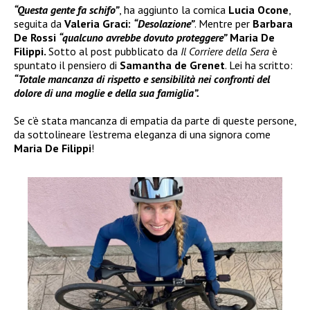
“Questa gente fa schifo”
, ha aggiunto la comica
Lucia Ocone
,
seguita da
Valeria Graci:
“Desolazione”
. Mentre per
Barbara
De Rossi
“qualcuno avrebbe dovuto proteggere”
Maria De
Filippi.
Sotto al post pubblicato da
Il Corriere della Sera
è
spuntato il pensiero di
Samantha de Grenet
. Lei ha scritto:
“Totale mancanza di rispetto e sensibilità nei confronti del
dolore di una moglie e della sua famiglia”.
Se c’è stata mancanza di empatia da parte di queste persone,
da sottolineare l’estrema eleganza di una signora come
Maria De Filippi
!