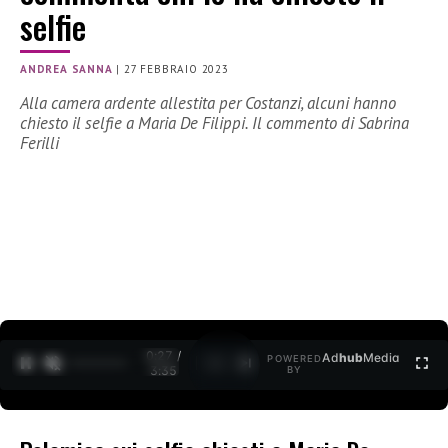
selfie
ANDREA SANNA
|
27 FEBBRAIO 2023
Alla camera ardente allestita per Costanzi, alcuni hanno
chiesto il selfie a Maria De Filippi. Il commento di Sabrina
Ferilli
0:28 /
Ad
hub
Media
POWERED
1
/
2
3:35
BY