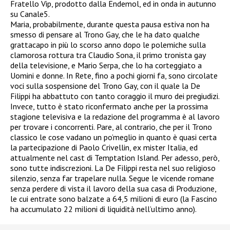
Fratello Vip, prodotto dalla Endemol, ed in onda in autunno
su Canale5.
Maria, probabilmente, durante questa pausa estiva non ha
smesso di pensare al Trono Gay, che le ha dato qualche
grattacapo in più lo scorso anno dopo le polemiche sulla
clamorosa rottura tra Claudio Sona, il primo tronista gay
della televisione, e Mario Serpa, che lo ha corteggiato a
Uomini e donne. In Rete, fino a pochi giorni fa, sono circolate
voci sulla sospensione del Trono Gay, con il quale la De
Filippi ha abbattuto con tanto coraggio il muro dei pregiudizi.
Invece, tutto è stato riconfermato anche per la prossima
stagione televisiva e la redazione del programma è al lavoro
per trovare i concorrenti. Pare, al contrario, che per il Trono
classico le cose vadano un po’meglio in quanto è quasi certa
la partecipazione di Paolo Crivellin, ex mister Italia, ed
attualmente nel cast di Temptation Island. Per adesso, però,
sono tutte indiscrezioni. La De Filippi resta nel suo religioso
silenzio, senza far trapelare nulla. Segue le vicende romane
senza perdere di vista il lavoro della sua casa di Produzione,
le cui entrate sono balzate a 64,5 milioni di euro (la Fascino
ha accumulato 22 milioni di liquidità nell’ultimo anno).