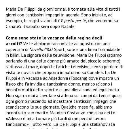
Maria De Filippi, da giorni ormai, è tornata alla vita di tutti i
giorni con tantissimi impegni in agenda. Sono iniziate, ad
esempio, le registrazioni di
C’è posta per te
, che vedremo su
Canale5 il sabato sera dopo Natale.
Come sono state le vacanze della regina degli
ascolti?
Ve le abbiamo raccontate ad agosto con una
copertina di
Novella2000
. Sport, sole e una linea formidabile
in bikini. La signora della televisione, Maria De Filippi (stiamo
parlando di una delle donne più amate del piccolo schermo)
si rilassa al mare, dopo le fatiche televisive, senza perdere di
vista le novità che proporrà in autunno su Canale5. La De
Filippi è in vacanza ad Ansedonia (Toscana) dove mostra un
fisico che fa invidia a tantissime donne, merito (dicono i
beninformati) dello sport e di una dieta sana ed equilibrata.
Non sgarra mai a tavola e si allena sui campi da tennis quasi
ogni giorno riuscendo ad incastrare tantissimi impegni che
scandiscono le sue giornate. Qualche mese fa, abbiamo
incontrato suo marito Maurizio Costanzo che ci ha detto:
«Adesso è lei a tornare più tardi di me perché lavora
tantissimo». Tutto vero. La De Filippi è una stakanovista