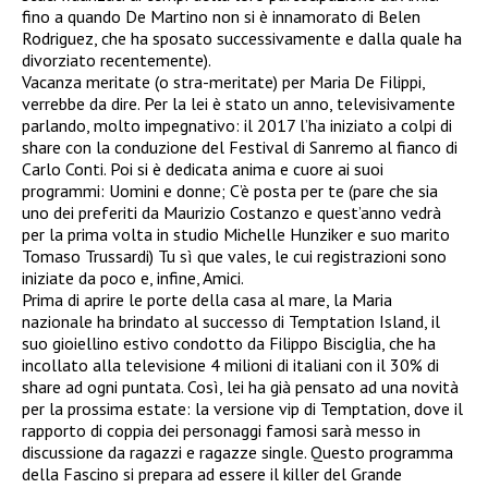
fino a quando De Martino non si è innamorato di Belen
Rodriguez, che ha sposato successivamente e dalla quale ha
divorziato recentemente).
Vacanza meritate (o stra-meritate) per Maria De Filippi,
verrebbe da dire. Per la lei è stato un anno, televisivamente
parlando, molto impegnativo: il 2017 l’ha iniziato a colpi di
share con la conduzione del Festival di Sanremo al fianco di
Carlo Conti. Poi si è dedicata anima e cuore ai suoi
programmi: Uomini e donne; C’è posta per te (pare che sia
uno dei preferiti da Maurizio Costanzo e quest’anno vedrà
per la prima volta in studio Michelle Hunziker e suo marito
Tomaso Trussardi) Tu sì que vales, le cui registrazioni sono
iniziate da poco e, infine, Amici.
Prima di aprire le porte della casa al mare, la Maria
nazionale ha brindato al successo di Temptation Island, il
suo gioiellino estivo condotto da Filippo Bisciglia, che ha
incollato alla televisione 4 milioni di italiani con il 30% di
share ad ogni puntata. Così, lei ha già pensato ad una novità
per la prossima estate: la versione vip di Temptation, dove il
rapporto di coppia dei personaggi famosi sarà messo in
discussione da ragazzi e ragazze single. Questo programma
della Fascino si prepara ad essere il killer del Grande