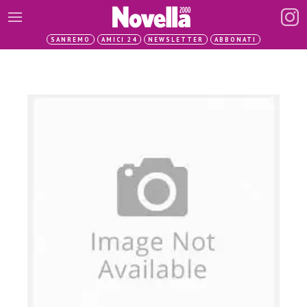
SANREMO
AMICI 24
NEWSLETTER
ABBONATI