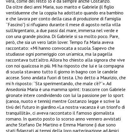
vera, come del resto lo è da sempre anche Costanzo.
Da oltre dieci anni Maria, suo marito e Gabriele (il figlio
ventiduenne che la coppia ha adottato quando era bambino
e che lavora per conto della casa di produzione di famiglia
“Fascino”) si rifugiano durante il mese di agosto nella villa
sull’Argentario, a due passi dal mare, immersa nel verde e
con una grande piscina. Di Gabriele si sa molto poco. Pare,
però, che sia un vero latin lover. Tempo fa Maria aveva
raccontato: «Mi hanno convocata a scuola. Sapevo che
studiasse ogni pomeriggio con un’amica, ma la pagella
raccontava tutt’altro. Allora ho chiesto alla signora che vive
con noi qualcosa in più. Mi ha risposto che lui e la compagna
di scuola stavano tutto il giorno in bagno con le candele
accese. Sono andata fuori di testa. L’ho detto a Maurizio, che
mi h risposto: “Sta sperimentando, che male c’è?”». Ad
Ansedonia Maria è una mamma sprint: trascorre con Gabriele
gironate intere condividendo con lui la passione per lo sport
(canoa, nuoto e tennis) mentre Costanzo legge e scrive la
tivù del futuro in giardino.«La nostra vacanza è un trionfo di
tranquillità», ci aveva raccontato il famoso giornalista
romano. In questo posto lo scorso anno vennero avvistati
anche Stefano De Martino e Emma Marrone (i due sono
stati fidanzati ai tempi della loro partecipazione ad Amici