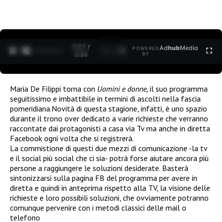
0:28 /
Ad
hub
Media
POWERED
1
/
2
3:35
BY
Maria De Filippi torna con
Uomini e donne,
il suo programma
seguitissimo e imbattibile in termini di ascolti nella fascia
pomeridiana.Novità di questa stagione, infatti, è uno spazio
durante il trono over dedicato a varie richieste che verranno
raccontate dai protagonisti a casa via Tv ma anche in diretta
Facebook ogni volta che si registrerà.
La commistione di questi due mezzi di comunicazione -la tv
e il social più social che ci sia- potrà forse aiutare ancora più
persone a raggiungere le soluzioni desiderate. Basterà
sintonizzarsi sulla pagina FB del programma per avere in
diretta e quindi in anteprima rispetto alla TV, la visione delle
richieste e loro possibili soluzioni, che ovviamente potranno
comunque pervenire con i metodi classici delle mail o
telefono