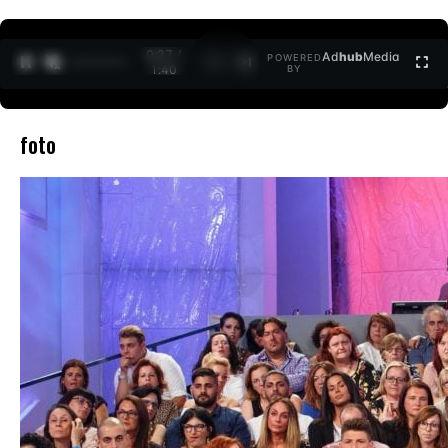
0:27 /
Ad
hub
Media
POWERED
1
/
2
1:40
BY
foto