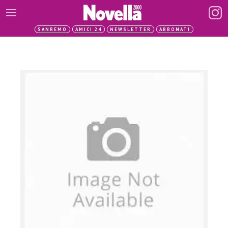
SANREMO
AMICI 24
NEWSLETTER
ABBONATI