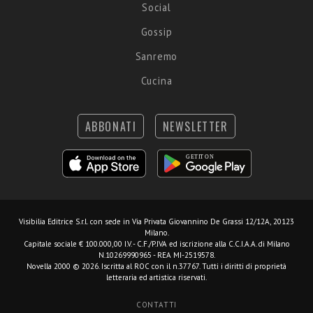
Social
Gossip
Sanremo
Cucina
ABBONATI
NEWSLETTER
Visibilia Editrice S.r.l.
con sede in Via Privata Giovannino De Grassi 12/12A, 20123
Milano.
Capitale sociale € 100.000,00 I.V. - C.F./P.IVA ed iscrizione alla C.C.I.A.A. di Milano
N.10269990965 - REA MI-2519578.
Novella 2000 © 2026. Iscritta al ROC con il n.37767. Tutti i diritti di proprietà
letteraria ed artistica riservati.
CONTATTI