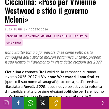
Cicciolina: «Poso per Vivienne
Westwood e sfido il governo
Meloni»
LUCA BURINI
|
4 AGOSTO 2026
CICCIOLINA
GOVERNO MELONI
LUCA BURINI
POLITICA
UNGHERIA
Ilona Staller torna a far parlare di sé come volto della
campagna della storica maison britannica. Intanto, prepara
il suo rientro in Parlamento in vista delle elezioni del 2027
Cicciolina
è tornata. Tra i volti della campagna autunno-
inverno 2026-2027 di
Vivienne Westwood
,
Ilona Staller
(questo il suo nome all’anagrafe) racconta, nell’intervista
rilasciata a
Novella 2000
, il suo nuovo obiettivo: la volontà
di ricandidarsi alle prossime elezioni politiche per fare ritorno
in Parlamento, dopo l’esperienza da deputata nella X
legislatura, tra il 1987 e il 1992.