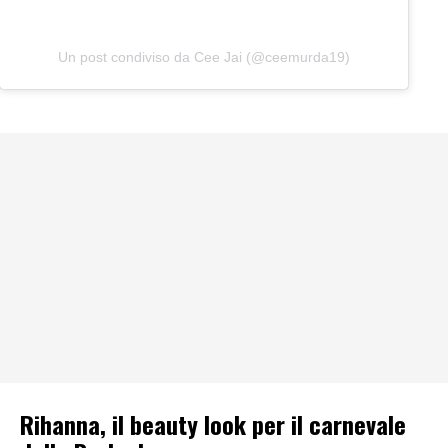
Un post condiviso da Cee Jai (@ceemurda19)
Rihanna, il beauty look per il carnevale