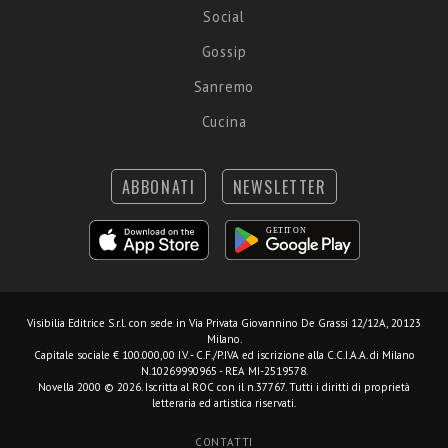
Social
Gossip
Sanremo
Cucina
ABBONATI
NEWSLETTER
Visibilia Editrice S.r.l.
con sede in Via Privata Giovannino De Grassi 12/12A, 20123
Milano.
Capitale sociale € 100.000,00 I.V. - C.F./P.IVA ed iscrizione alla C.C.I.A.A. di Milano
N.10269990965 - REA MI-2519578.
Novella 2000 © 2026. Iscritta al ROC con il n.37767. Tutti i diritti di proprietà
letteraria ed artistica riservati.
CONTATTI