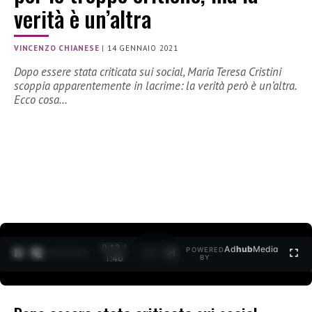
verità è un’altra
VINCENZO CHIANESE
|
14 GENNAIO 2021
Dopo essere stata criticata sui social, Maria Teresa Cristini
scoppia apparentemente in lacrime: la verità però è un’altra.
Ecco cosa…
0:12 /
Ad
hub
Media
POWERED
1
/
2
1:40
BY