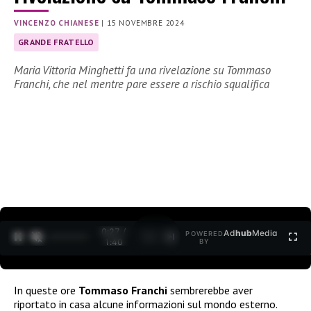
VINCENZO CHIANESE
|
15 NOVEMBRE 2024
GRANDE FRATELLO
Maria Vittoria Minghetti fa una rivelazione su Tommaso
Franchi, che nel mentre pare essere a rischio squalifica
0:28 /
Ad
hub
Media
POWERED
1
/
2
1:40
BY
In queste ore
Tommaso Franchi
sembrerebbe aver
riportato in casa alcune informazioni sul mondo esterno.