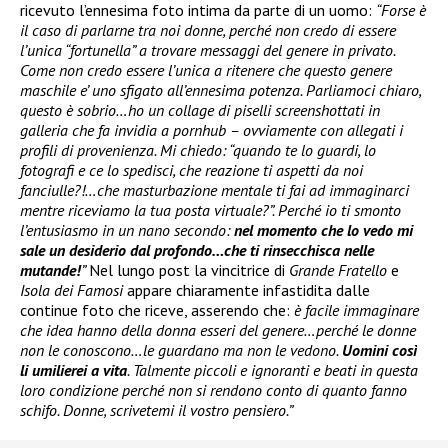
ricevuto l’ennesima foto intima da parte di un uomo:
“Forse è
il caso di parlarne tra noi donne, perché non credo di essere
l’unica “fortunella” a trovare messaggi del genere in privato.
Come non credo essere l’unica a ritenere che questo genere
maschile e’ uno sfigato all’ennesima potenza. Parliamoci chiaro,
questo è sobrio…ho un collage di piselli screenshottati in
galleria che fa invidia a pornhub – ovviamente con allegati i
profili di provenienza. Mi chiedo: “quando te lo guardi, lo
fotografi e ce lo spedisci, che reazione ti aspetti da noi
fanciulle?!…che masturbazione mentale ti fai ad immaginarci
mentre riceviamo la tua posta virtuale?”. Perché io ti smonto
l’entusiasmo in un nano secondo:
nel momento che lo vedo mi
sale un desiderio dal profondo…che ti rinsecchisca nelle
mutande!
”
Nel lungo post la vincitrice di
Grande Fratello
e
Isola dei Famosi
appare chiaramente infastidita dalle
continue foto che riceve, asserendo che:
è facile immaginare
che idea hanno della donna esseri del genere…perché le donne
non le conoscono…le guardano ma non le vedono.
Uomini così
li umilierei a vita
. Talmente piccoli e ignoranti e beati in questa
loro condizione perché non si rendono conto di quanto fanno
schifo. Donne, scrivetemi il vostro pensiero.”