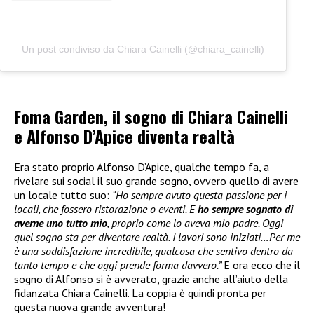
Un post condiviso da Chiara Cainelli (@chiara_cainelli)
Foma Garden, il sogno di Chiara Cainelli
e Alfonso D’Apice diventa realtà
Era stato proprio Alfonso D’Apice, qualche tempo fa, a
rivelare sui social il suo grande sogno, ovvero quello di avere
un locale tutto suo:
“Ho sempre avuto questa passione per i
locali, che fossero ristorazione o eventi. E
ho sempre sognato di
averne uno tutto mio
, proprio come lo aveva mio padre. Oggi
quel sogno sta per diventare realtà. I lavori sono iniziati…Per me
è una soddisfazione incredibile, qualcosa che sentivo dentro da
tanto tempo e che oggi prende forma davvero.”
E ora ecco che il
sogno di Alfonso si è avverato, grazie anche all’aiuto della
fidanzata Chiara Cainelli. La coppia è quindi pronta per
questa nuova grande avventura!