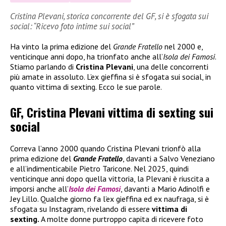
Cristina Plevani, storica concorrente del GF, si è sfogata sui
social: “Ricevo foto intime sui social”
Ha vinto la prima edizione del
Grande Fratello
nel 2000 e,
venticinque anni dopo, ha trionfato anche all’
Isola dei Famosi
.
Stiamo parlando di
Cristina Plevani
, una delle concorrenti
più amate in assoluto. L’ex gieffina si è sfogata sui social, in
quanto vittima di sexting. Ecco le sue parole.
GF, Cristina Plevani vittima di sexting sui
social
Correva l’anno 2000 quando Cristina Plevani trionfò alla
prima edizione del
Grande Fratello
, davanti a Salvo Veneziano
e all’indimenticabile Pietro Taricone. Nel 2025, quindi
venticinque anni dopo quella vittoria, la Plevani è riuscita a
imporsi anche all’
Isola dei Famosi
, davanti a Mario Adinolfi e
Jey Lillo. Qualche giorno fa l’ex gieffina ed ex naufraga, si è
sfogata su Instagram, rivelando di essere
vittima di
sexting.
A molte donne purtroppo capita di ricevere foto