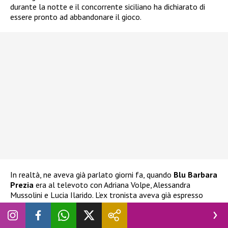
durante la notte e il concorrente siciliano ha dichiarato di
essere pronto ad abbandonare il gioco.
In realtà, ne aveva già parlato giorni fa, quando
Blu Barbara
Prezia
era al televoto con Adriana Volpe, Alessandra
Mussolini e Lucia Ilarido. L’ex tronista aveva già espresso
l’intenzione di ritirarsi
nel caso Blu fosse stata eliminata.
Ha espresso la stessa decisione anche alla stessa Prezia, che
ha cercato di dissuaderlo e di impedirgli di compiere scelte