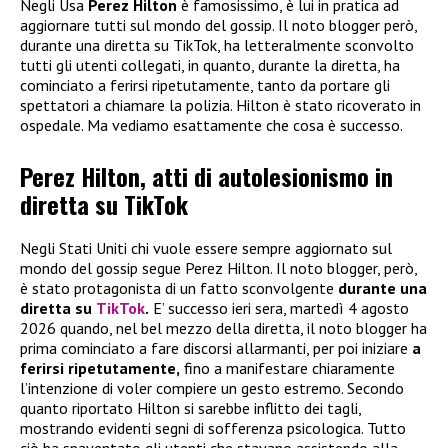
Negli Usa
Perez Hilton
è famosissimo, è lui in pratica ad
aggiornare tutti sul mondo del gossip. Il noto blogger però,
durante una diretta su TikTok, ha letteralmente sconvolto
tutti gli utenti collegati, in quanto, durante la diretta, ha
cominciato a ferirsi ripetutamente, tanto da portare gli
spettatori a chiamare la polizia. Hilton è stato ricoverato in
ospedale. Ma vediamo esattamente che cosa è successo.
Perez Hilton, atti di autolesionismo in
diretta su TikTok
Negli Stati Uniti chi vuole essere sempre aggiornato sul
mondo del gossip segue Perez Hilton. Il noto blogger, però,
è stato protagonista di un fatto sconvolgente
durante una
diretta su
TikTok
.
E’ successo ieri sera, martedì 4 agosto
2026 quando, nel bel mezzo della diretta, il noto blogger ha
prima cominciato a fare discorsi allarmanti, per poi iniziare
a
ferirsi ripetutamente,
fino a manifestare chiaramente
l’intenzione di voler compiere un gesto estremo. Secondo
quanto riportato Hilton si sarebbe inflitto dei tagli,
mostrando evidenti segni di sofferenza psicologica. Tutto
ciò ha spaventato gli utenti che stavano assistendo alla