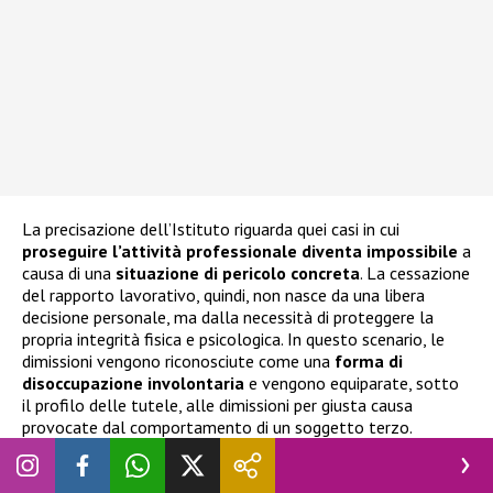
La precisazione dell’Istituto riguarda quei casi in cui
proseguire l’attività professionale diventa impossibile
a
causa di una
situazione di pericolo concreta
. La cessazione
del rapporto lavorativo, quindi, non nasce da una libera
decisione personale, ma dalla necessità di proteggere la
propria integrità fisica e psicologica. In questo scenario, le
dimissioni vengono riconosciute come una
forma di
disoccupazione involontaria
e vengono equiparate, sotto
il profilo delle tutele, alle dimissioni per giusta causa
provocate dal comportamento di un soggetto terzo.
L’Inps ha spiegato che il problema può riguardare anche
episodi che non avvengono direttamente all’interno