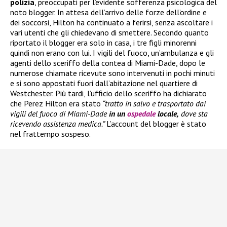
polizia
, preoccupati per l’evidente sofferenza psicologica del
noto blogger. In attesa dell’arrivo delle forze dell’ordine e
dei soccorsi, Hilton ha continuato a ferirsi, senza ascoltare i
vari utenti che gli chiedevano di smettere. Secondo quanto
riportato il blogger era solo in casa, i tre figli minorenni
quindi non erano con lui. I vigili del fuoco, un’ambulanza e gli
agenti dello sceriffo della contea di Miami-Dade, dopo le
numerose chiamate ricevute sono intervenuti in pochi minuti
e si sono appostati fuori dall’abitazione nel quartiere di
Westchester. Più tardi, l’ufficio dello sceriffo ha dichiarato
che Perez Hilton era stato
“tratto in salvo e trasportato dai
vigili del fuoco di Miami-Dade
in un
ospedale
locale,
dove sta
ricevendo assistenza medica.”
L’account del blogger è stato
nel frattempo sospeso.