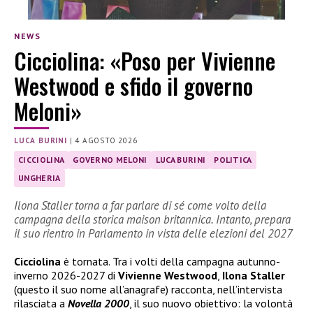
NEWS
Cicciolina: «Poso per Vivienne
Westwood e sfido il governo
Meloni»
LUCA BURINI
|
4 AGOSTO 2026
CICCIOLINA
GOVERNO MELONI
LUCA BURINI
POLITICA
UNGHERIA
Ilona Staller torna a far parlare di sé come volto della
campagna della storica maison britannica. Intanto, prepara
il suo rientro in Parlamento in vista delle elezioni del 2027
Cicciolina
è tornata. Tra i volti della campagna autunno-
inverno 2026-2027 di
Vivienne Westwood
,
Ilona Staller
(questo il suo nome all’anagrafe) racconta, nell’intervista
rilasciata a
Novella 2000
, il suo nuovo obiettivo: la volontà