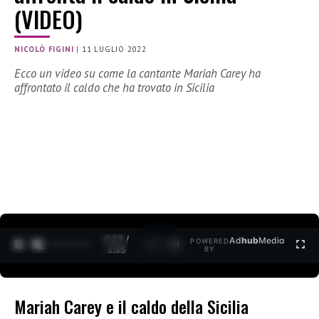
(VIDEO)
NICOLÒ FIGINI
|
11 LUGLIO 2022
Ecco un video su come la cantante Mariah Carey ha
affrontato il caldo che ha trovato in Sicilia
0:30 /
Ad
hub
Media
POWERED
1
/
2
3:35
BY
Mariah Carey e il caldo della Sicilia