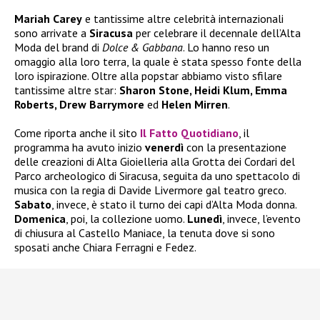
Mariah Carey
e tantissime altre celebrità internazionali
sono arrivate a
Siracusa
per celebrare il decennale dell’Alta
Moda del brand di
Dolce & Gabbana
. Lo hanno reso un
omaggio alla loro terra, la quale è stata spesso fonte della
loro ispirazione. Oltre alla popstar abbiamo visto sfilare
tantissime altre star:
Sharon Stone, Heidi Klum, Emma
Roberts, Drew Barrymore
ed
Helen Mirren
.
Come riporta anche il sito
Il Fatto Quotidiano
, il
programma ha avuto inizio
venerdì
con la presentazione
delle creazioni di Alta Gioielleria alla Grotta dei Cordari del
Parco archeologico di Siracusa, seguita da uno spettacolo di
musica con la regia di Davide Livermore gal teatro greco.
Sabato
, invece, è stato il turno dei capi d’Alta Moda donna.
Domenica
, poi, la collezione uomo.
Lunedì
, invece, l’evento
di chiusura al Castello Maniace, la tenuta dove si sono
sposati anche Chiara Ferragni e Fedez.