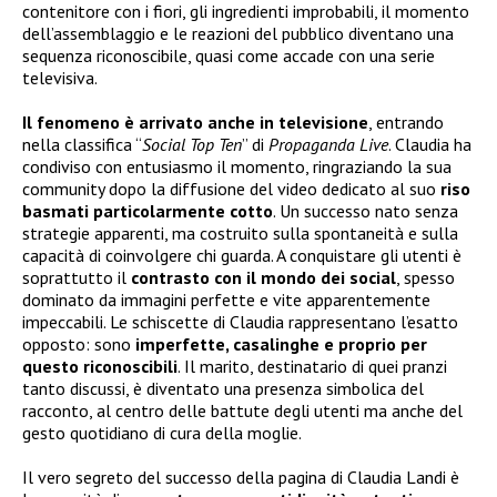
contenitore con i fiori, gli ingredienti improbabili, il momento
dell’assemblaggio e le reazioni del pubblico diventano una
sequenza riconoscibile, quasi come accade con una serie
televisiva.
Il fenomeno è arrivato anche in televisione
, entrando
nella classifica “
Social Top Ten
” di
Propaganda Live
. Claudia ha
condiviso con entusiasmo il momento, ringraziando la sua
community dopo la diffusione del video dedicato al suo
riso
basmati particolarmente cotto
. Un successo nato senza
strategie apparenti, ma costruito sulla spontaneità e sulla
capacità di coinvolgere chi guarda. A conquistare gli utenti è
soprattutto il
contrasto con il mondo dei social
, spesso
dominato da immagini perfette e vite apparentemente
impeccabili. Le schiscette di Claudia rappresentano l’esatto
opposto: sono
imperfette, casalinghe e proprio per
questo riconoscibili
. Il marito, destinatario di quei pranzi
tanto discussi, è diventato una presenza simbolica del
racconto, al centro delle battute degli utenti ma anche del
gesto quotidiano di cura della moglie.
Il vero segreto del successo della pagina di Claudia Landi è