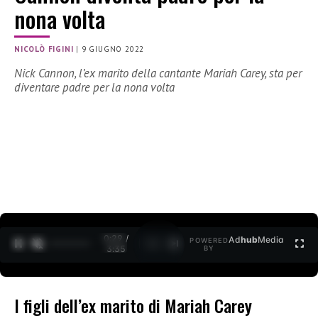
nona volta
NICOLÒ FIGINI
|
9 GIUGNO 2022
Nick Cannon, l’ex marito della cantante Mariah Carey, sta per
diventare padre per la nona volta
0:30 /
Ad
hub
Media
POWERED
1
/
2
3:35
BY
I figli dell’ex marito di Mariah Carey