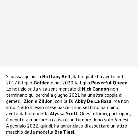
Si passa, quindi, a
Brittany Bell
, dalla quale ha avuto nel
2017 il figlio
Golden
e nel 2020 la figlia
Powerful Queen
.
Le notizie sulla vita sentimentale di
Nick Cannon
non
terminano qui perché a giugno 2021 ha un’altra coppia di
gemelli,
Zion
e
Zillion
, con la DJ
Abby De La Rosa
. Ma non
solo. Nello stesso mese nasce il suo settimo bambino,
avuto dalla modella
Alyssa Scott
. Quest’ultimo, purtroppo,
è venuto a mancare a causa di un tumore dopo solo 5 mesi.
A gennaio 2022, quindi, ha annunciato di aspettare un altro
maschio dalla modella
Bre Tiesi
.