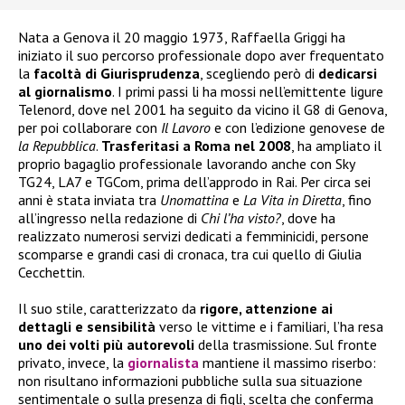
Nata a Genova il 20 maggio 1973, Raffaella Griggi ha
iniziato il suo percorso professionale dopo aver frequentato
la
facoltà di Giurisprudenza
, scegliendo però di
dedicarsi
al giornalismo
. I primi passi li ha mossi nell’emittente ligure
Telenord, dove nel 2001 ha seguito da vicino il G8 di Genova,
per poi collaborare con
Il Lavoro
e con l’edizione genovese de
la Repubblica
.
Trasferitasi a Roma nel 2008
, ha ampliato il
proprio bagaglio professionale lavorando anche con Sky
TG24, LA7 e TGCom, prima dell’approdo in Rai. Per circa sei
anni è stata inviata tra
Unomattina
e
La Vita in Diretta
, fino
all’ingresso nella redazione di
Chi l’ha visto?
, dove ha
realizzato numerosi servizi dedicati a femminicidi, persone
scomparse e grandi casi di cronaca, tra cui quello di Giulia
Cecchettin.
Il suo stile, caratterizzato da
rigore, attenzione ai
dettagli e sensibilità
verso le vittime e i familiari, l’ha resa
uno dei volti più autorevoli
della trasmissione. Sul fronte
privato, invece, la
giornalista
mantiene il massimo riserbo:
non risultano informazioni pubbliche sulla sua situazione
sentimentale o sulla presenza di figli, scelta che conferma