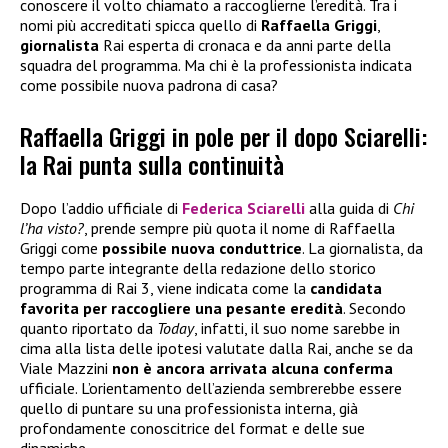
conoscere il volto chiamato a raccoglierne l’eredità. Tra i
nomi più accreditati spicca quello di
Raffaella Griggi
,
giornalista
Rai esperta di cronaca e da anni parte della
squadra del programma. Ma chi è la professionista indicata
come possibile nuova padrona di casa?
Raffaella Griggi in pole per il dopo Sciarelli:
la Rai punta sulla continuità
Dopo l’addio ufficiale di
Federica Sciarelli
alla guida di
Chi
l’ha visto?
, prende sempre più quota il nome di Raffaella
Griggi come
possibile nuova conduttrice
. La giornalista, da
tempo parte integrante della redazione dello storico
programma di Rai 3, viene indicata come la
candidata
favorita per raccogliere una pesante eredità
. Secondo
quanto riportato da
Today
, infatti, il suo nome sarebbe in
cima alla lista delle ipotesi valutate dalla Rai, anche se da
Viale Mazzini
non è ancora arrivata alcuna conferma
ufficiale. L’orientamento dell’azienda sembrerebbe essere
quello di puntare su una professionista interna, già
profondamente conoscitrice del format e delle sue
dinamiche.