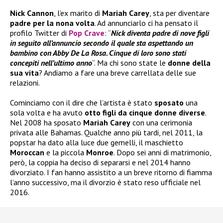
Nick Cannon
, l’ex marito di
Mariah Carey
, sta per diventare
padre per la nona volta
. Ad annunciarlo ci ha pensato il
profilo Twitter di
Pop Crave
: “
Nick diventa padre di nove figli
in seguito all’annuncio secondo il quale sta aspettando un
bambino con Abby De La Rosa. Cinque di loro sono stati
concepiti nell’ultimo anno
“. Ma chi sono state le
donne della
sua vita
? Andiamo a fare una breve carrellata delle sue
relazioni.
Cominciamo con il dire che l’artista è stato
sposato
una
sola volta e ha avuto
otto figli da cinque donne diverse
.
Nel 2008 ha sposato
Mariah Carey
con una cerimonia
privata alle Bahamas. Qualche anno più tardi, nel 2011, la
popstar ha dato alla luce due gemelli, il maschietto
Moroccan
e la piccola
Monroe
. Dopo sei anni di matrimonio,
però, la coppia ha deciso di separarsi e nel 2014 hanno
divorziato. I fan hanno assistito a un breve ritorno di fiamma
l’anno successivo, ma il divorzio è stato reso ufficiale nel
2016.