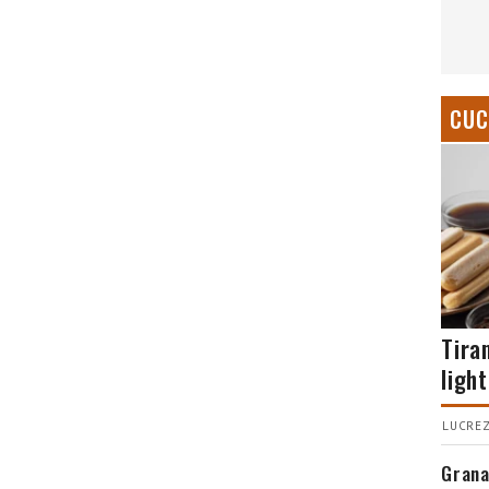
CUC
Tira
light
LUCREZ
Grana