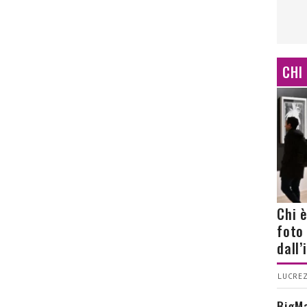
CHI
Chi 
foto
dall
LUCREZ
BigMa