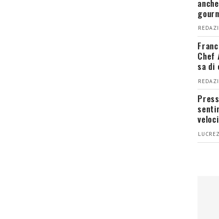
anche
gour
REDAZI
Franc
Chef 
sa di
REDAZI
Press
senti
veloci
LUCREZ