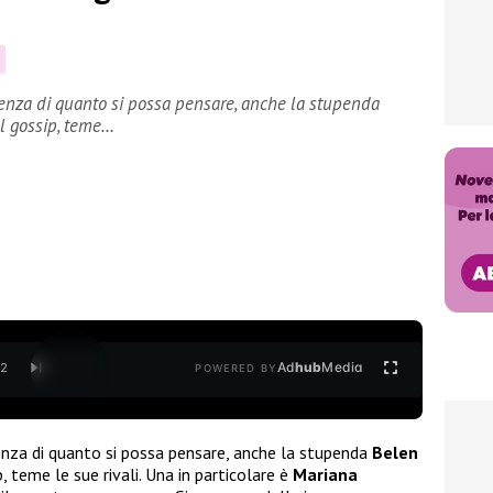
erenza di quanto si possa pensare, anche la stupenda
el gossip, teme…
Ad
hub
Media
/
2
POWERED BY
renza di quanto si possa pensare, anche la stupenda
Belen
p, teme le sue rivali. Una in particolare è
Mariana