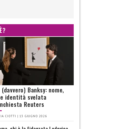
 È?
è (davvero) Banksy: nome,
 e identità svelata
’inchiesta Reuters
IA CIOTTI | 13 GIUGNO 2026
ma, chi è la fidanzata Lodovica