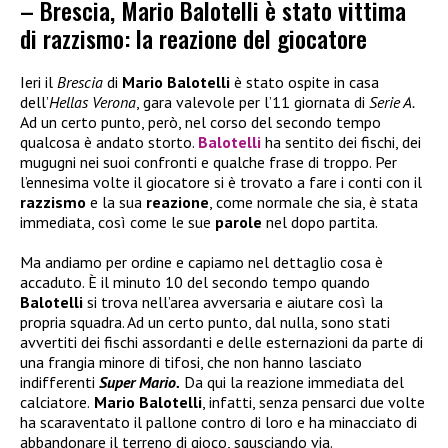
– Brescia, Mario Balotelli è stato vittima
di razzismo: la reazione del giocatore
Ieri il
Brescia
di
Mario Balotelli
è stato ospite in casa
dell’
Hellas Verona
, gara valevole per l’11 giornata di
Serie A.
Ad un certo punto, però, nel corso del secondo tempo
qualcosa è andato storto.
Balotelli
ha sentito dei fischi, dei
mugugni nei suoi confronti e qualche frase di troppo. Per
l’ennesima volte il giocatore si è trovato a fare i conti con il
razzismo
e la sua
reazione
, come normale che sia, è stata
immediata, così come le sue
parole
nel dopo partita.
Ma andiamo per ordine e capiamo nel dettaglio cosa è
accaduto. È il minuto 10 del secondo tempo quando
Balotelli
si trova nell’area avversaria e aiutare così la
propria squadra. Ad un certo punto, dal nulla, sono stati
avvertiti dei fischi assordanti e delle esternazioni da parte di
una frangia minore di tifosi, che non hanno lasciato
indifferenti
Super Mario.
Da qui la reazione immediata del
calciatore.
Mario Balotelli
, infatti, senza pensarci due volte
ha scaraventato il pallone contro di loro e ha minacciato di
abbandonare il terreno di gioco, sgusciando via.